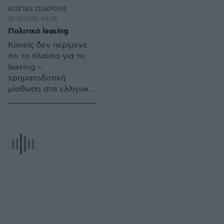
να δώσει ερέθισμα σε
ΚΩΣΤΑΣ ΤΣΑΟΥΣΗΣ
θεατρικούς
22.01.2019, 06:39
συγγραφείς για μια
Πολιτικό leasing
μεγάλη παράσταση
Κανείς δεν περίμενε
κλασσικής
ότι το πλαίσιο για το
επιθεώρησης!
leasing –
χρηματοδοτική
μίσθωση στα ελληνικά-
, ένα πλαίσιο που
ισχύει από το 1986 θα
έβρισκε τέτοιας
ευρείας εφαρμογής
στα πολιτικά πράγματα
της χώρας.