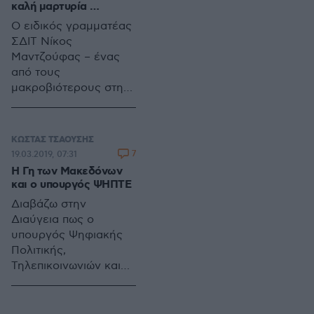
θεάματος, ούτε για
καλή μαρτυρία …
τον βαθμό της
Ο ειδικός γραμματέας
επιδραστικότητας της
ΣΔΙΤ Νίκος
στο ευρύ ακροατήριο
Μαντζούφας – ένας
από τους
μακροβιότερους στη
θέση του δημόσιους
λειτουργούς καθώς
φέτος κλείνει 10
ΚΩΣΤΑΣ ΤΣΑΟΥΣΗΣ
ολόκληρα χρόνια-
7
19.03.2019, 07:31
γνωρίζει να αξιοποιεί
Η Γη των Μακεδόνων
τα social media
και ο υπουργός ΨΗΠΤΕ
αναδεικνύοντας τα
Διαβάζω στην
ανταγωνιστικά
Διαύγεια πως ο
πλεονεκτήματα των
υπουργός Ψηφιακής
Συμπράξεων.
Πολιτικής,
Τηλεπικοινωνιών και
Ενημέρωσης Νίκος
Παππάς έβαλε την
υπογραφή του στην