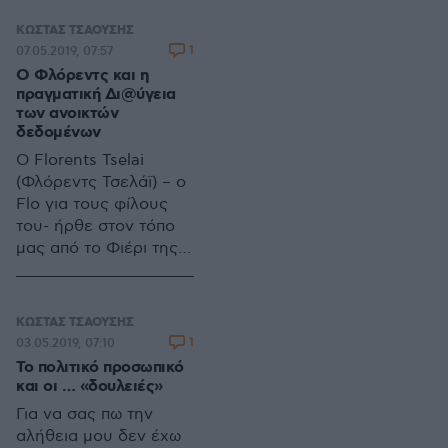
ηλεκτρονικής
πλατφόρμας Δι@ύγεια
ΚΩΣΤΑΣ ΤΣΑΟΥΣΗΣ
ήταν ένα πρώτο
1
07.05.2019, 07:57
αποφασιστικό βήμα
Ο Φλόρεντς και η
προς την κατεύθυνση
πραγματική Δι@ύγεια
της διαφάνειας των
των ανοικτών
δεδομένων
δημοσίων υποθέσεων
και της λογοδοσίας
O Florents Tselai
των εκπροσώπων της
(Φλόρεντς Τσελάϊ) – o
κυβερνητικής
Flo για τους φίλους
εξουσίας αλλά μέχρι
του- ήρθε στον τόπο
εκεί – στη συνέχεια,
μας από το Φιέρι της
ήρθε η …παλινόρθωση
γειτονικής Αλβανίας
του παλαιού
πριν από 22 χρόνια.
καθεστώτος όπου το
Ήταν μόλις 5 χρονών.
ΚΩΣΤΑΣ ΤΣΑΟΥΣΗΣ
δημόσιο – από τον
Εδώ μεγάλωσε και
1
03.05.2019, 07:10
υπάλληλο στο
εδώ έμαθε γράμματα.
Το πολιτικό προσωπικό
πρωτόκολλο έως τον
Στο δημόσιο σχολείο
και οι … «δουλειές»
υπουργό- οχυρώθηκαν
της γειτονιάς του και
Για να σας πω την
πίσω από την
αργότερα πέρασε με
αλήθεια μου δεν έχω
νομιμότητα της
το σπαθί του το