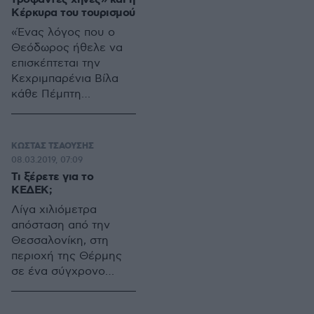
χρηματοδότησης για
Κέρκυρα του τουρισμού
παράδειγμα 3 μεγάλων
«Ένας λόγος που ο
εθνικών βραβείων για
Θεόδωρος ήθελε να
επιχειρηματικές ιδέες
επισκέπτεται την
ανεξαρτήτως της
Κεχριμπαρένια Βίλα
προέλευσης τους–
κάθε Πέμπτη
φοιτητικές ομάδες,
απόγευμα ήταν για να
ομάδες ερευνητών,
ικανοποιήσει το πάθος
νεοφυείς επιχειρήσεις
του να παρακολουθεί
ΚΩΣΤΑΣ ΤΣΑΟΥΣΗΣ
κ.λπ.
υδροπλάνα να
08.03.2019, 07:09
προσθαλασσώνονται
Τι ξέρετε για το
στον κόλπο των
ΚΕΔΕΚ;
Γουβιών.
Λίγα χιλιόμετρα
απόσταση από την
Θεσσαλονίκη, στη
περιοχή της Θέρμης
σε ένα σύγχρονο
κτιριακό συγκρότημα
βρίσκεται το Κέντρο