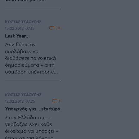
ονομάζεται
Επιχειρησιακό
τεχνοκράτης στις
Πρόγραμμα
μέρες μας.
Αξιοποίησης του
ΚΩΣΤΑΣ ΤΣΑΟΥΣΗΣ
ΤΑΙΠΕΔ όπως εκείνο
30
15.02.2019, 07:15
εγκρίθηκε από το
Last Year…
Κυβερνητικό
Δεν ξέρω αν
Συμβούλιο
προλάβατε να
Οικονομικής
διαβάσετε τα σχετικά
Πολιτικής.
δημοσιεύματα για τη
σύμβαση επέκτασης
της παραχώρησης του
Διεθνούς
Αεροδρομίου Αθηνών
ΚΩΣΤΑΣ ΤΣΑΟΥΣΗΣ
για 20 χρόνια.
1
12.02.2019, 07:25
Υπουργός για …startups
Στην Ελλάδα της …
γκαζόζας έχει κάθε
δικαίωμα να υπάρχει –
έστω και για λόγους