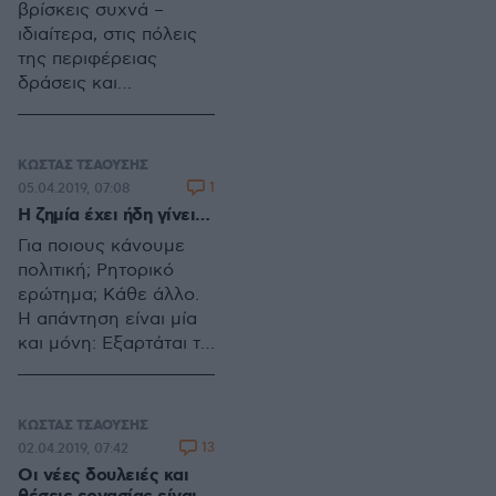
βρίσκεις συχνά –
Βιομηχανική
ιδιαίτερα, στις πόλεις
Επανάσταση στο Far
της περιφέρειας
West των Εξαρχείων
δράσεις και
και το μοντέλο της
πρωτοβουλίες που να
Smart City και
βγαίνουν εκτός του
αφορούν πρωτίστως
κυρίαρχου μοντέλου
ΚΩΣΤΑΣ ΤΣΑΟΥΣΗΣ
την ασφάλεια των
και να ασχολούνται
1
05.04.2019, 07:08
πολιτών.
στη πράξη με την
Η ζημία έχει ήδη γίνει…
επόμενη μέρα, με τη
Για ποιους κάνουμε
νέα γενιά…
πολιτική; Ρητορικό
ερώτημα; Κάθε άλλο.
Η απάντηση είναι μία
και μόνη: Εξαρτάται τι
είδους κυβέρνηση
είναι εκείνη που
διαμορφώνει τις
ΚΩΣΤΑΣ ΤΣΑΟΥΣΗΣ
βασικές πολιτικές
13
02.04.2019, 07:42
επιλογές.
Οι νέες δουλειές και