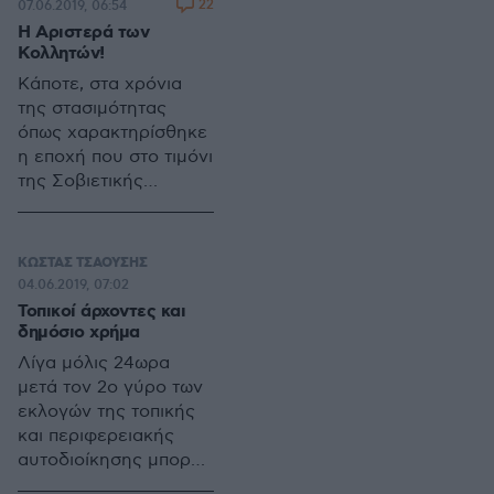
22
07.06.2019, 06:54
Η Αριστερά των
Κολλητών!
Κάποτε, στα χρόνια
της στασιμότητας
όπως χαρακτηρίσθηκε
η εποχή που στο τιμόνι
της Σοβιετικής
Ένωσης ήταν ο
Λεονίντ Μπρέζνιεφ η
ηγετική ομάδα του
ΚΩΣΤΑΣ ΤΣΑΟΥΣΗΣ
ΚΚΣΕ ήταν για τα καλά
04.06.2019, 07:02
κλεισμένη στη γυάλα
Τοπικοί άρχοντες και
της «βλέποντας» από
δημόσιο χρήμα
το μπαλκόνι του
Λίγα μόλις 24ωρα
Κρεμλίνου μια άλλη
μετά τον 2ο γύρο των
Μόσχα σε μια άλλη
εκλογών της τοπικής
Σοβιετική επικράτεια.
και περιφερειακής
αυτοδιοίκησης μπορεί
η δημόσια συζήτηση