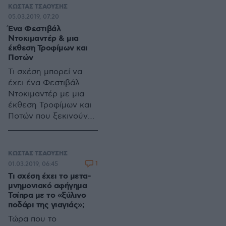
Διεπιστημονικής
ΚΩΣΤΑΣ ΤΣΑΟΥΣΗΣ
Έρευνας και
05.03.2019, 07:20
Καινοτομίας (ΚΕΔΕΚ)
Ένα Φεστιβάλ
του Αριστοτελείου
Ντοκιμαντέρ & μια
Πανεπιστημίου
έκθεση Τροφίμων και
Ποτών
Θεσσαλονίκης (ΑΠΘ).
Τι σχέση μπορεί να
έχει ένα Φεστιβάλ
Ντοκιμαντέρ με μια
έκθεση Τροφίμων και
Ποτών που ξεκινούν
(τουλάχιστον) την ίδια
μέρα στην ίδια πόλη.
Σε μια πρώτη
ΚΩΣΤΑΣ ΤΣΑΟΥΣΗΣ
ανάγνωση καμία –
1
01.03.2019, 06:45
κυριολεκτικά, καμία
Τι σχέση έχει το μετα-
σχέση.
μνημονιακό αφήγημα
Τσίπρα με το «ξύλινο
ποδάρι της γιαγιάς»;
Τώρα που το