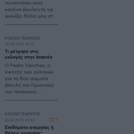
συναντήσει ποτέ
ελάχιστης
κατώφλι του
κανένα βουλευτή να
υποχρεωτικής
Οικονομικού
ψωνίζει δίπλα μου στο
ενημέρωσης και
Πανεπιστημίου
σούπερ μάρκετ ή και
πήραν μια βαθειά
Αθηνών. Εκεί που
σε ένα βιβλιοπωλείο
ανάσα…
σήμερα διδάσκει
της γειτονιάς.
κιόλας (στο
ΚΩΣΤΑΣ ΤΣΑΟΥΣΗΣ
30.04.2019, 07:33
Πρόγραμμα
Τι μέτρησε στις
Μεταπτυχιακών
εκλογές στην Ισπανία
Σπουδών στην
Επιστήμη Δεδομένων).
Ο Pedro Sánchez, ο
νικητής των εκλογών
για τα δύο σώματα
(Βουλή και Γερουσία)
του Ισπανικού
Κοινοβουλίου της
περασμένης Κυριακής
δεν είχε περάσει καν
ΚΩΣΤΑΣ ΤΣΑΟΥΣΗΣ
την πόρτα του
5
26.04.2019, 07:46
σχολείου όταν έγιναν
Επιδόματα ανεργίας ή
οι πρώτες ελεύθερες
θέσεις εργασίας;