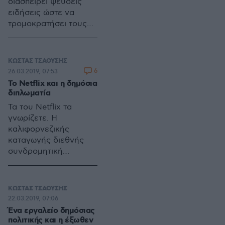
διασπείρει ψευδείς
ειδήσεις ώστε να
τρομοκρατήσει τους
συναδέλφους στο Α΄
πρόγραμμα της
εθελούσιας και να
ΚΩΣΤΑΣ ΤΣΑΟΥΣΗΣ
επιτύχει τη μεταφορά
6
26.03.2019, 07:53
του έργου φυσικής
Το Netflix και η δημόσια
φύλαξης σε
διπλωματία
outsourcing».
Τα του Netflix τα
γνωρίζετε. Η
καλιφορνεζικής
καταγωγής διεθνής
συνδρομητική
πλατφόρμα διάθεσης
ταινιών και σειρών δεν
χρειάζεται ιδιαίτερες
ΚΩΣΤΑΣ ΤΣΑΟΥΣΗΣ
συστάσεις για το
22.03.2019, 07:06
μέγεθος της επιρροής
Ένα εργαλείο δημόσιας
της στον κόσμο του
πολιτικής και η έξωθεν