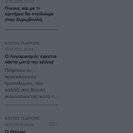
21.05.2019, 09:52
Μεσογειακού
Ποιους και με τι
Πανεπιστημίου.
κριτήρια θα στείλουμε
στην Ευρωβουλή;
ΚΩΣΤΑΣ ΤΣΑΟΥΣΗΣ
17.05.2019, 07:04
Ο λογαριασμός έρχεται
πάντα μετά την κάλπη!
Πέφτουν οι …
προεκλογικές
τροπολογίες σαν
χαλάζι στη Βουλή
ικανοποιώντας κατά το
πλείστον συντεχνιακά
αιτήματα του εν
δυνάμει του
ΚΩΣΤΑΣ ΤΣΑΟΥΣΗΣ
κομματικού
2
14.05.2019, 06:58
ακροατηρίου της
Ο Μένιος