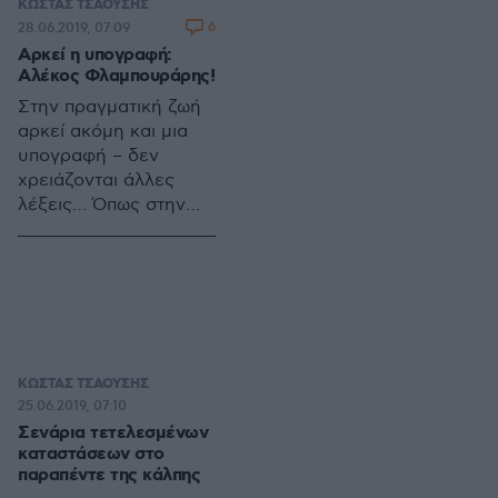
ΚΩΣΤΑΣ ΤΣΑΟΥΣΗΣ
άλλοι από δύο
6
28.06.2019, 07:09
βασικούς παράγοντες:
Αρκεί η υπογραφή:
Ο ένας, μια
Αλέκος Φλαμπουράρης!
συγκροτημένη εξ
Στην πραγματική ζωή
αρχής πολιτική
αρκεί ακόμη και μια
προσέλκυσης ξένων
υπογραφή – δεν
άμεσων επενδύσεων
χρειάζονται άλλες
σε στρατηγικούς
λέξεις… Όπως στην
τομείς της οικονομίας
περίπτωση του project
όπου η χώρα διαθέτει
του Ελληνικού.
– έστω και εν υπνώσει-
συγκριτικά
πλεονεκτήματα.
ΚΩΣΤΑΣ ΤΣΑΟΥΣΗΣ
25.06.2019, 07:10
Σενάρια τετελεσμένων
καταστάσεων στο
παραπέντε της κάλπης