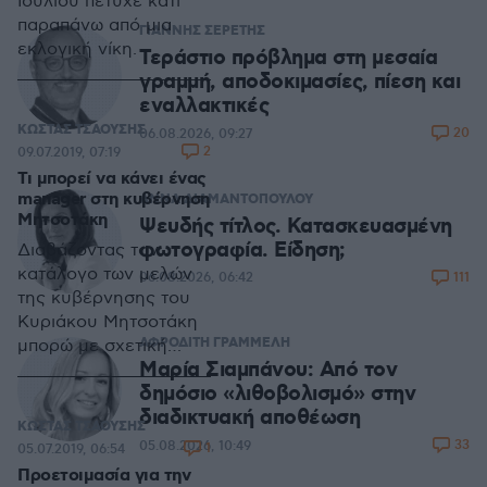
Ιουλίου πέτυχε κάτι
παραπάνω από μια
ΓΙΑΝΝΗΣ ΣΕΡΕΤΗΣ
εκλογική νίκη.
Τεράστιο πρόβλημα στη μεσαία
γραμμή, αποδοκιμασίες, πίεση και
εναλλακτικές
ΚΩΣΤΑΣ ΤΣΑΟΥΣΗΣ
20
06.08.2026, 09:27
2
09.07.2019, 07:19
Τι μπορεί να κάνει ένας
manager στη κυβέρνηση
ΑΝΝΑ ΔΙΑΜΑΝΤΟΠΟΥΛΟΥ
Μητσοτάκη
Ψευδής τίτλος. Κατασκευασμένη
φωτογραφία. Είδηση;
Διαβάζοντας τον
κατάλογο των μελών
111
06.08.2026, 06:42
της κυβέρνησης του
Κυριάκου Μητσοτάκη
ΑΦΡΟΔΙΤΗ ΓΡΑΜΜΕΛΗ
μπορώ με σχετική
Μαρία Σιαμπάνου: Από τον
ασφάλεια να
δημόσιο «λιθοβολισμό» στην
διατυπώσω μια σκέψη:
διαδικτυακή αποθέωση
Ορισμένα από τα
ΚΩΣΤΑΣ ΤΣΑΟΥΣΗΣ
ονόματα των νέων
33
05.08.2026, 10:49
1
05.07.2019, 06:54
υφυπουργών – που
Προετοιμασία για την