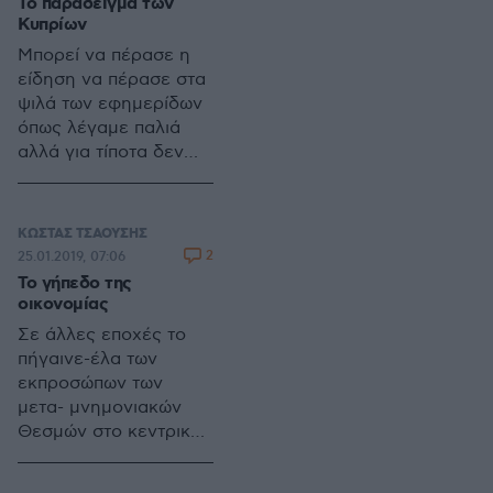
Το παράδειγμα των
Κυπρίων
Μπορεί να πέρασε η
είδηση να πέρασε στα
ψιλά των εφημερίδων
όπως λέγαμε παλιά
αλλά για τίποτα δεν
της αξίζει να
παραμείνει εκεί!
ΚΩΣΤΑΣ ΤΣΑΟΥΣΗΣ
2
25.01.2019, 07:06
Το γήπεδο της
οικονομίας
Σε άλλες εποχές το
πήγαινε-έλα των
εκπροσώπων των
μετα- μνημονιακών
Θεσμών στο κεντρικό
ξενοδοχείο της
Αθήνας θα μπορούσε