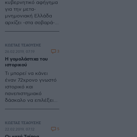
κυβερνητικό αφήγημα
για την μετα-
μνημονιακή Ελλάδα
αρχίζει -στα σοβαρά-
να «τρίζει σαν το
ξύλινο ποδάρι της
γιαγιάς μας» (όπως
ΚΩΣΤΑΣ ΤΣΑΟΥΣΗΣ
τραγουδά και ο
3
26.02.2019, 07:19
Διονύσης
Η γομολάστιχα του
Σαββόπουλος) τα μέλη
ιστορικού
του οικονομικού
Τι μπορεί να κάνει
επιτελείου συνεχίζουν
έναν 72χρονο γνωστό
να σφυρίζουν
ιστορικό και
αδιάφορα,
πανεπιστημιακό
περιμένοντας να
δάσκαλο να επιλέξει
περάσει ο χρόνος
να προχωρήσει στην
αλλά ο πόνος της
αναθεώρηση της δικής
κάλπης…
του πρόσφατης μικρής
ΚΩΣΤΑΣ ΤΣΑΟΥΣΗΣ
ιστορικής διαδρομής;
5
22.02.2019, 07:12
Η απάντηση δεν είναι
Οι κατά Τσίπρα