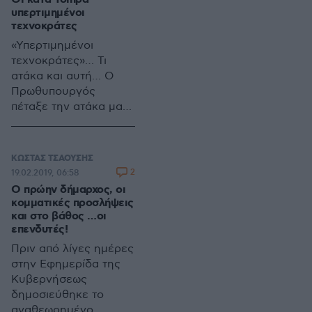
ούτε απλή, ούτε
υπερτιμημένοι
εύκολη.
τεχνοκράτες
«Υπερτιμημένοι
τεχνοκράτες»… Τι
ατάκα και αυτή… Ο
Πρωθυπουργός
πέταξε την ατάκα μαζί
με την μπάλα στη
εξέδρα και αυτό γιατί
αδυνατεί να
ΚΩΣΤΑΣ ΤΣΑΟΥΣΗΣ
κατανοήσει με την
2
19.02.2019, 06:58
λογική ενός
Ο πρώην δήμαρχος, οι
γραμματέα
κομματικές προσλήψεις
περιορισμένου
και στο βάθος …οι
επενδυτές!
βεληνεκούς
νεολαιίστικης
Πριν από λίγες ημέρες
οργάνωσης
στην Εφημερίδα της
περασμένων
Κυβερνήσεως
δεκαετιών ποιος
δημοσιεύθηκε το
μπορεί και αξίζει να
αναθεωρημένο