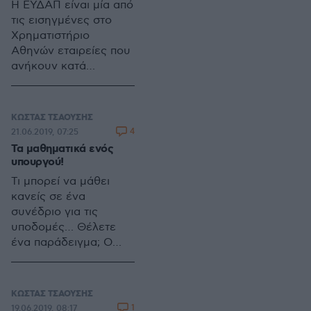
Η ΕΥΔΑΠ είναι μία από
τις εισηγμένες στο
Χρηματιστήριο
Αθηνών εταιρείες που
ανήκουν κατά
πλειοψηφία στο
χαρτοφυλάκιο της
Ελληνικής Εταιρείας
ΚΩΣΤΑΣ ΤΣΑΟΥΣΗΣ
Συμμετοχών και
4
21.06.2019, 07:25
Περιουσίας – γνωστή
Τα μαθηματικά ενός
και ως Υπερταμείο.
υπουργού!
Τι μπορεί να μάθει
κανείς σε ένα
συνέδριο για τις
υποδομές… Θέλετε
ένα παράδειγμα; Ο
(υπηρεσιακών
καθηκόντων)
υπουργός Υποδομών,
ΚΩΣΤΑΣ ΤΣΑΟΥΣΗΣ
Μεταφορών και
1
19.06.2019, 08:17