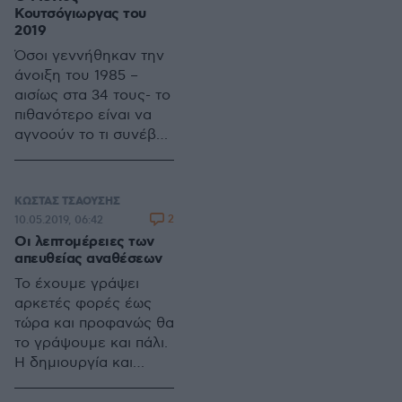
«Ελλάδας των
Κουτσόγιωργας του
πολλών». Και αφού
2019
είναι πολλοί και πρέπει
Όσοι γεννήθηκαν την
να μείνουν και πολλοί ,
άνοιξη του 1985 –
ε κάτι πρέπει να
αισίως στα 34 τους- το
λάβουν εις
πιθανότερο είναι να
ανταπόδοση…
αγνοούν το τι συνέβη
μεταξύ Μαΐου και
Ιουνίου αυτής της
χρονιάς στο τόπο μας.
ΚΩΣΤΑΣ ΤΣΑΟΥΣΗΣ
2
10.05.2019, 06:42
Οι λεπτομέρειες των
απευθείας αναθέσεων
Το έχουμε γράψει
αρκετές φορές έως
τώρα και προφανώς θα
το γράψουμε και πάλι.
Η δημιουργία και
λειτουργία της