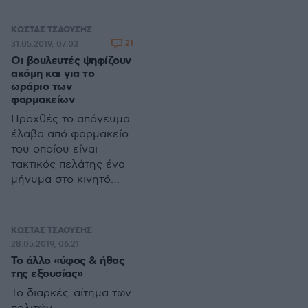
να επικεντρώνεται στις
συνέπειες που θα
ΚΩΣΤΑΣ ΤΣΑΟΥΣΗΣ
προκύψουν από την
21
31.05.2019, 07:03
εφαρμογή στη πράξη
Οι βουλευτές ψηφίζουν
του συστήματος της
ακόμη και για το
απλής αναλογικής
ωράριο των
φαρμακείων
αλλά σε κάθε
περίπτωση δεν
Προχθές το απόγευμα
αντιπροσωπεύει την
έλαβα από φαρμακείο
πραγματική μεγάλη
του οποίου είναι
εικόνα.
τακτικός πελάτης ένα
μήνυμα στο κινητό
μου. Με το μήνυμα
αυτό ο ιδιοκτήτης του
φαρμακείου με
ΚΩΣΤΑΣ ΤΣΑΟΥΣΗΣ
ενημέρωνε για το νέο
28.05.2019, 06:21
ωράριο λειτουργίας –
Το άλλο «ύφος & ήθος
από τις 8 το πρωί έως
της εξουσίας»
τις 9 το βράδυ τις
Το διαρκές αίτημα των
καθημερινές και μέχρι