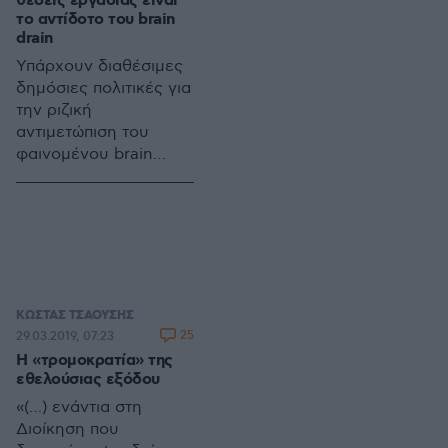
θέσεις εργασίας είναι
το αντίδοτο του brain
drain
Υπάρχουν διαθέσιμες
δημόσιες πολιτικές για
την ριζική
αντιμετώπιση του
φαινομένου brain
drain δηλαδή της
μετανάστευσης από
τον τόπο μας των
αρίστων επιστημόνων
και των
εξειδικευμένων
επαγγελματιών;
ΚΩΣΤΑΣ ΤΣΑΟΥΣΗΣ
25
29.03.2019, 07:23
Η «τρομοκρατία» της
εθελούσιας εξόδου
«(…) ενάντια στη
Διοίκηση που