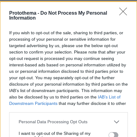
μπορούσε με
ΚΩΣΤΑΣ ΤΣΑΟΥΣΗΣ
χαρακτηριστική άνεση,
19.04.2019, 06:52
Protothema -
Do Not Process My Personal
δίχως περιστροφές ,
Το δικό μας (ψηφιακό)
Information
να απαντήσει σε απλά
γκισέμι!
ελληνικά ότι η
Αν ψάξει κανείς στο
If you wish to opt-out of the sale, sharing to third parties, or
έκφραση «Christmas
διαδίκτυο για το τι
processing of your personal or sensitive information for
Handouts» είναι κάτι
σημαίνει η λέξη
targeted advertising by us, please use the below opt-out
σαν τους γιορτινούς
Γκισέμι – μια λέξη από
section to confirm your selection. Please note that after your
μποναμάδες της
την διάλεκτο των
opt-out request is processed you may continue seeing
διαχρονικής
interest-based ads based on personal information utilized by
κτηνοτρόφων- θα βρει
παράδοσης των
us or personal information disclosed to third parties prior to
τον εξής ορισμό:
Χριστουγέννων.
your opt-out. You may separately opt-out of the further
«Τραγί ή κριάρι
ΚΩΣΤΑΣ ΤΣΑΟΥΣΗΣ
disclosure of your personal information by third parties on the
μουνουχισμένο και
1
16.04.2019, 07:40
IAB’s list of downstream participants. This information may
μεγαλόσωμο, οδηγός
Οι «μπουλντόζες» της
also be disclosed by us to third parties on the
IAB’s List of
του κοπαδιού που
επόμενης μέρας…
Downstream Participants
that may further disclose it to other
φέρνει το μεγαλύτερο
Το θεωρώ δεδομένο.
third parties.
κουδούνι».
Έχετε – όπως και εγώ-
Please note that this website/app uses one or more Google
Personal Data Processing Opt Outs
βαρεθεί να διαβάζετε
services and may gather and store information including but
και ξαναδιαβάζετε για
not limited to your visit or usage behaviour. You may click to
I want to opt-out of the Sharing of my
το πλάνο των