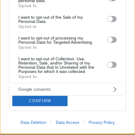
personal data.
grant or deny consent to Google and its third-party tags to
ιδιωτικοποιήσεων ή
Opted In
use your data for below specified purposes in below Google
την πορεία των
consent section.
I want to opt-out of the Sale of my
μεγάλων επενδύσεων
Personal Data.
ΚΩΣΤΑΣ ΤΣΑΟΥΣΗΣ
που συνδέονται άμεσα
Opted In
7
12.04.2019, 06:59
με το πρόγραμμα των
Τα Εξάρχεια της 4ης
I want to opt-out of processing my
ιδιωτικοποιήσεων.
Βιομηχανικής
Personal Data for Targeted Advertising.
Επανάστασης
Opted In
Μπορεί και να φαίνεται
I want to opt-out of Collection, Use,
προκλητικό! Μπορεί
Retention, Sale, and/or Sharing of my
Personal Data that Is Unrelated with the
και να είναι! Για
Purposes for which it was collected.
σκεφτείτε να επέλεγε
Opted In
μια κυβέρνηση –
προφανώς, όχι αυτή
Google consents
του ΣΥΡΙΖΑplus- να
δεχθεί ως πεδίο
CONFIRM
ΚΩΣΤΑΣ ΤΣΑΟΥΣΗΣ
δοκιμής για τις
09.04.2019, 07:12
εφαρμογές και τα
Τα φυλλάδια των
εργαλεία που
υποψηφίων …
Data Deletion
Data Access
Privacy Policy
συνδέονται με την
Στον τόπο μας δεν
λεγόμενη 4η