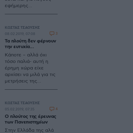
εφήμερης
δημοσιότητας-
υπουργός για τα
startups.
ΚΩΣΤΑΣ ΤΣΑΟΥΣΗΣ
3
08.02.2019, 07:08
Τα πλούτη δεν φέρνουν
την ευτυχία...
Κάποτε – αλλά όχι
τόσο παλιά- αυτή η
έρημη χώρα είχε
αρχίσει να μιλά για τις
μετρήσεις της
ευτυχίας (Measuring
Happiness) εισάγοντας
στη δημόσια συζήτηση
ΚΩΣΤΑΣ ΤΣΑΟΥΣΗΣ
τα οικονομικά της
4
05.02.2019, 07:35
ευημερίας (The
Ο πλούτος της έρευνας
Economics of Well-
των Πανεπιστημίων
Being).
Στην Ελλάδα της αλά