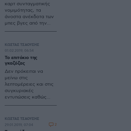
καρτ συνταγματικής
νομιμότητας, τα
άνοστα ανέκδοτα των
μπες βγες από την
αντιπολίτευση στην
συμπολίτευση
βουλευτών για τις
ΚΩΣΤΑΣ ΤΣΑΟΥΣΗΣ
γκαζόζες και τους
01.02.2019, 06:54
κουραμπιέδες
Το επιτόκιο της
μπορούν σε πείσμα
γκαζόζας
της πραγματικής ζωής
Δεν πρόκειται να
να φτιάχνουν (ακόμη)
μείνω στις
την πολυπόθητη
λεπτομέρειες και στις
ατζέντα της
συγκυριακές
επικαιρότητας.
εντυπώσεις καθώς
θέλω να κρατήσω τη
μεγάλη εικόνα του
μέλλοντος μας.
ΚΩΣΤΑΣ ΤΣΑΟΥΣΗΣ
2
29.01.2019, 07:04