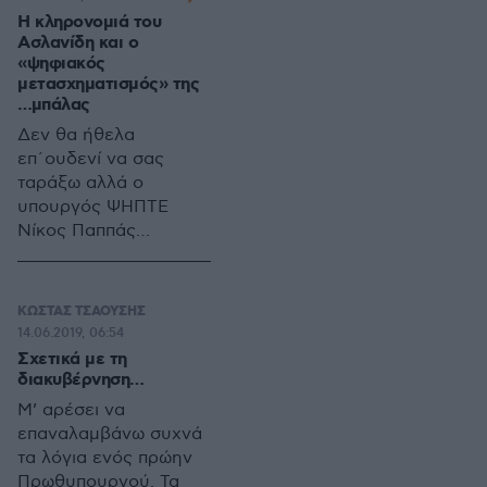
Δικτύων και πρώην
Η κληρονομιά του
πρόεδρος του
Ασλανίδη και ο
Τεχνικού
«ψηφιακός
μετασχηματισμός» της
Επιμελητήριου (ΤΕΕ)
…μπάλας
Χρήστος Σπίρτζης μας
αποκάλυψε κάτι που
Δεν θα ήθελα
αγνοούσαμε: « (…)οι
επ΄ουδενί να σας
παραχωρήσεις και τα
ταράξω αλλά ο
ΣΔΙΤ, (…)κοστίζουν το
υπουργός ΨΗΠΤΕ
εικοσαπλάσιο από όσο
Νίκος Παππάς
πρέπει».
υπέγραψε απόφαση
για την τροποποίηση
της υπ’αρ.
ΚΩΣΤΑΣ ΤΣΑΟΥΣΗΣ
7663/2019/16.5.2019
14.06.2019, 06:54
απόφασης
Σχετικά με τη
«Συγκρότηση
διακυβέρνηση…
τριμελούς Επιτροπής
Μ’ αρέσει να
Παρακολούθησης και
επαναλαμβάνω συχνά
Παραλαβής για το
τα λόγια ενός πρώην
έργο «Ψηφιακός
Πρωθυπουργού. Τα