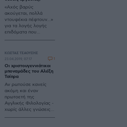
εκλογές μετά το τέλος
«Αχός βαρύς
της δικτατορίας του
ακούγεται, πολλά
Φράνκο. Το 1977 ήταν
ντουφέκια πέφτουν…»
μόλις 5 ετών. Σήμερα,
για τα λογής λογής
στα 47 του είναι ο
επιδόματα που
ρυθμιστής των
κατοικοεδρεύουν στα
εξελίξεων στην
μέρη μας από
Ισπανική πολιτική
δεκαετίες και φαίνεται
σκηνή, έχοντας
ΚΩΣΤΑΣ ΤΣΑΟΥΣΗΣ
να είναι ριζωμένα στο
1
23.04.2019, 07:17
συμβάλει και εκείνος
βαθύ …κράτος του
Οι χριστουγεννιάτικοι
με τον τρόπο του στην
κάθε Έλληνα και
μποναμάδες του Αλέξη
ανασύνθεση του
Ελληνίδας.
Τσίπρα
χάρτη των πολιτικών
Αν ρωτούσε κανείς
δυνάμεων.
ακόμη και έναν
πρωτοετή της
Αγγλικής Φιλολογίας -
χωρίς άλλες γνώσεις
αγγλοσαξωνικής
λογοτεχνίας- θα