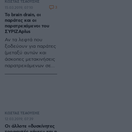
ΚΩΣΤΑΣ ΤΣΑΟΥΣΗΣ
απόφαση έγκρισης μια
3
15.03.2019, 07:10
πρότασης με τίτλο:
To brain drain, οι
Δίκτυο Εικονικής
παράτες και οι
Περιήγησης στη γη
παρατρεχάμενοι του
ΣΥΡΙΖΑplus
των Μακεδόνων, ως
«σύμφωνη με την
Αν τα λεφτά που
Εθνική Ψηφιακή
ξοδεύουν για παράτες
Στρατηγική, με
(μεταξύ αυτών και
ενδεικτικό
άσκοπες μετακινήσεις
προϋπολογισμό
παρατρεχάμενων σε
1.878.000,00€
διεθνείς εκθέσεις) τα
συμπεριλαμβανομένου
συναρμόδια και …
του ΦΠΑ».
αναρμόδια υπουργεία
της κυβέρνησης
ΣΥΡΙΖΑplus
μπορούσαν να
συγκεντρωθούν σε
ΚΩΣΤΑΣ ΤΣΑΟΥΣΗΣ
ένα ενιαίο ταμείο/
12.03.2019, 07:39
λογαριασμό θα ήταν η
Οι άλλοτε «δυσκίνητες
βάση της
τροφαντές χήνες» και η