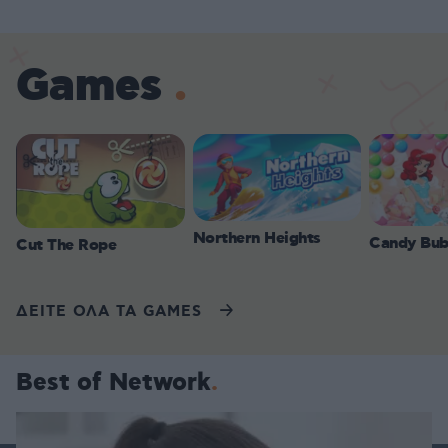
Games
Northern Heights
Candy Bub
Cut The Rope
ΔΕΙΤΕ ΟΛΑ ΤΑ GAMES
Best of Network