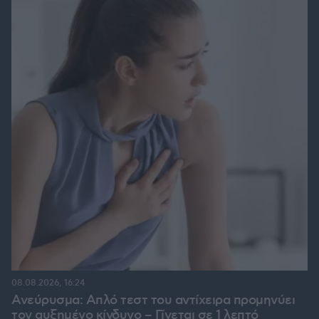
08.08.2026, 16:24
Ανεύρυσμα: Απλό τεστ του αντίχειρα προμηνύει
τον αυξημένο κίνδυνο – Γίνεται σε 1 λεπτό