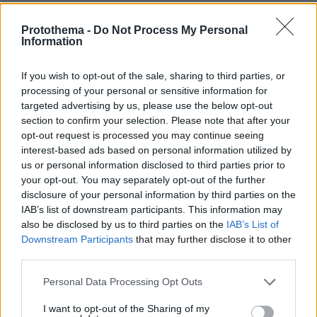
Κάτι αλλάζει στον χάρτη της πανεπιστημιακής εκπαίδευσης
στην Ελλάδα
Protothema -
Do Not Process My Personal
Information
30.07.2026, 15:25
Εθνική Τράπεζα: Η κορυφαία επιλογή για τη χρηματοδότηση
If you wish to opt-out of the sale, sharing to third parties, or
μεγάλων έργων
processing of your personal or sensitive information for
targeted advertising by us, please use the below opt-out
section to confirm your selection. Please note that after your
29.07.2026, 09:39
opt-out request is processed you may continue seeing
Διασκεδάζουμε υπεύθυνα, επιστρέφουμε με ασφάλεια
interest-based ads based on personal information utilized by
us or personal information disclosed to third parties prior to
ΣΧΟΛΙΑ
(10)
your opt-out. You may separately opt-out of the further
disclosure of your personal information by third parties on the
ΠΡΟΣΘΗΚΗ ΣΧΟΛΙΟΥ
IAB’s list of downstream participants. This information may
also be disclosed by us to third parties on the
IAB’s List of
Downstream Participants
that may further disclose it to other
third parties.
Μαρια
12.06.2026, 11:51
Please note that this website/app uses one or more Google
Personal Data Processing Opt Outs
Γιατί τόση επίδειξη; τι θέλουν να αποδείξουν;
services and may gather and store information including but
πλούτο;ούτε αυτοί δεν πιστεύουν στο πλούσιο
not limited to your visit or usage behaviour. You may click to
I want to opt-out of the Sharing of my