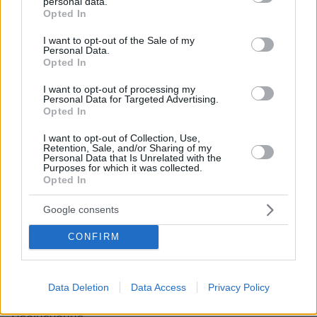
personal data.
γαμπρο που διαφημίζουν .Περασμένα μεγαλεια και
grant or deny consent to Google and its third-party tags to
Opted In
use your data for below specified purposes in below Google
διηγώντας τα να κλαις
consent section.
I want to opt-out of the Sale of my
ΑΠΑΝΤΗΣΗ
Personal Data.
Opted In
Ο ρομα
I want to opt-out of processing my
Personal Data for Targeted Advertising.
07.06.2026, 18:06
Opted In
Διαφημιζει το εμπορευμα
ΑΠΑΝΤΗΣΗ
I want to opt-out of Collection, Use,
Retention, Sale, and/or Sharing of my
Personal Data that Is Unrelated with the
Purposes for which it was collected.
Βγάλε
Opted In
05.06.2026, 19:15
τα ρούχα σου ώστε να υπάρχει ενδιαφέρον
Google consents
ΑΠΑΝΤΗΣΗ
CONFIRM
Signore Petros, αναμενουμε ακομα την πληρωμη
05.06.2026, 18:02
Data Deletion
Data Access
Privacy Policy
Απο το ξενοδοχειο στην Τοσκανη ειμαστε.