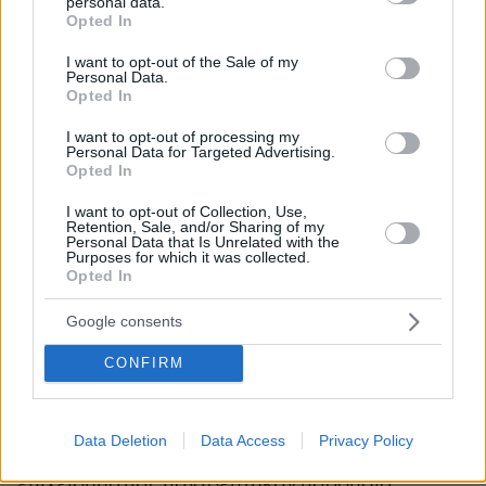
personal data.
grant or deny consent to Google and its third-party tags to
Opted In
use your data for below specified purposes in below Google
consent section.
I want to opt-out of the Sale of my
Personal Data.
Opted In
I want to opt-out of processing my
Personal Data for Targeted Advertising.
Opted In
I want to opt-out of Collection, Use,
Retention, Sale, and/or Sharing of my
Personal Data that Is Unrelated with the
Purposes for which it was collected.
Opted In
Google consents
CONFIRM
Data Deletion
Data Access
Privacy Policy
Η
Αμαλία Κωστοπούλου
και ο Αμερικανός
επιχειρηματίας παντρεύτηκαν παρουσία