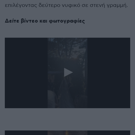
επιλέγοντας δεύτερο νυφικό σε στενή γραμμή.
Δείτε βίντεο και φωτογραφίες
0
seconds
of
11
seconds