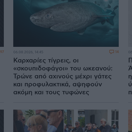
197
14
06.08.2026, 14:45
06
Καρχαρίες τίγρεις, οι
Π
«σκουπιδοφάγοι» του ωκεανού:
Ά
Τρώνε από αχινούς μέχρι γάτες
η
και προφυλακτικά, αψηφούν
ύ
ακόμη και τους τυφώνες
π