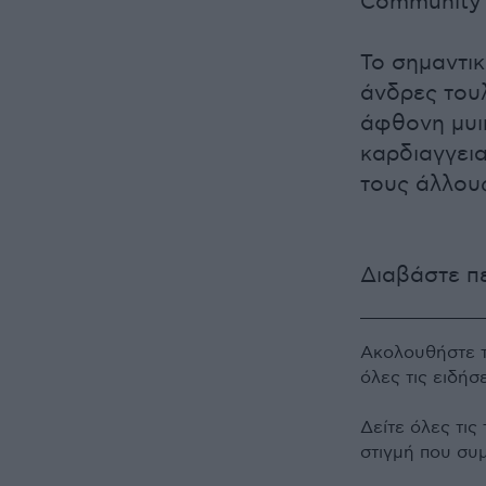
Community 
Το σημαντικ
άνδρες τουλ
άφθονη μυι
καρδιαγγεια
τους άλλου
Διαβάστε π
Ακολουθήστε 
όλες τις ειδήσ
Δείτε όλες τις
στιγμή που συ