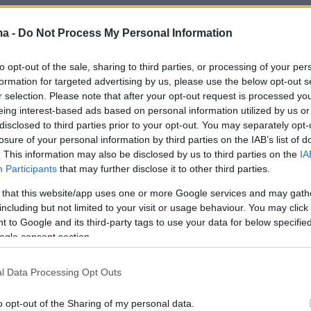
ma -
Do Not Process My Personal Information
Ειδήσεις
Δημοφιλή
Σχολιασμέν
ΗΣΕΩΝ
to opt-out of the sale, sharing to third parties, or processing of your per
formation for targeted advertising by us, please use the below opt-out s
να εξοικονομήσει ενέργεια
λί: Οι κορυφαίες
r selection. Please note that after your opt-out request is processed y
πριν 19 λεπτά
ν πολυπρόσωπο
eing interest-based ads based on personal information utilized by us or
Νέο μοντέλο από τη Leapmotor,
disclosed to third parties prior to your opt-out. You may separately opt-
μπορεί και Made in Europe
losure of your personal information by third parties on the IAB’s list of
. This information may also be disclosed by us to third parties on the
IA
πριν 23 λεπτά
ιήθηκαν υπαλλήλους
Βερμούδες: Όλα τα στυλ που θα
Participants
that may further disclose it to other third parties.
λείας και
φοράμε μέχρι το φθινόπωρο
 ζευγάρι ράβδους
 that this website/app uses one or more Google services and may gath
και κοσμήματα αξίας
including but not limited to your visit or usage behaviour. You may click 
πριν 23 λεπτά
Αγγούρια της θάλασσας: Το
 to Google and its third-party tags to use your data for below specifi
παράξενο είδος του ελληνικού
ogle consent section.
βυθού που θεωρείται λιχουδιά στη
ρήστος Μάστορας,
Ασία
αι φωτογραφίες
l Data Processing Opt Outs
πριν 30 λεπτά
Οι Xώρες του Αιγαίου:
o opt-out of the Sharing of my personal data.
δημόσια τηλεόραση