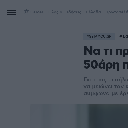
Games
Όλες οι Ειδήσεις
Ελλάδα
Πρωτοσέλι
Σα
YGEIAMOU.GR
Να τι π
50άρη 
Για τους μεσήλι
να μειώνει τον
σύμφωνα με έρε