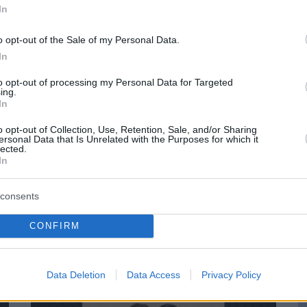
Περιπλάνηση στην ψυχή των
In
Υπάλληλος υπέστη
νησιών
οποίηση και
τραυματικό στρες
o opt-out of the Sale of my Personal Data.
πριν 34 λεπτά
Η Τραμπζονσπόρ ανακοίνωσε και
In
επίσημα τη μεταγραφή του Σαλάχ:
χαμηλώνει τα φώτα
to opt-out of processing my Personal Data for Targeted
Θα παίρνει 17 εκατομμύρια τον
ιστορικά κτίρια για
ing.
χρόνο
In
o opt-out of Collection, Use, Retention, Sale, and/or Sharing
ΤΙΣ ΕΙΔΗΣΕΙΣ
ersonal Data that Is Unrelated with the Purposes for which it
lected.
In
consents
CONFIRM
Η
Data Deletion
Data Access
Privacy Policy