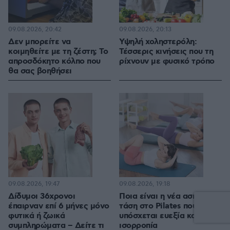
09.08.2026, 20:42
09.08.2026, 20:13
Δεν μπορείτε να
Υψηλή χοληστερόλη:
κοιμηθείτε με τη ζέστη; Το
Τέσσερις κινήσεις που τη
απροσδόκητο κόλπο που
ρίχνουν με φυσικό τρόπο
θα σας βοηθήσει
09.08.2026, 19:47
09.08.2026, 19:18
Δίδυμοι 36χρονοι
Ποια είναι η νέα ασιατική
έπαιρναν επί 6 μήνες μόνο
τάση στο Pilates που
φυτικά ή ζωικά
υπόσχεται ευεξία και
συμπληρώματα – Δείτε τι
ισορροπία