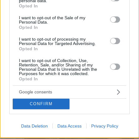
personal data.
grant or deny consent to Google and its third-party tags to
Opted In
use your data for below specified purposes in below Google
consent section.
I want to opt-out of the Sale of my
Games
Personal Data.
Opted In
I want to opt-out of processing my
Personal Data for Targeted Advertising.
Opted In
I want to opt-out of Collection, Use,
Retention, Sale, and/or Sharing of my
Personal Data that Is Unrelated with the
Purposes for which it was collected.
Northern Heights
Candy Bub
Cut The Rope
Opted In
Google consents
ΔΕΙΤΕ ΟΛΑ ΤΑ GAMES
CONFIRM
Best of Network
Data Deletion
Data Access
Privacy Policy