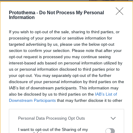
148
09.08.2026, 22:48
Protothema -
Do Not Process My Personal
Information
If you wish to opt-out of the sale, sharing to third parties, or
Όλα καλά για το... ελικοδρόμιο
processing of your personal or sensitive information for
Σαρακήνικο: Χειριστής και ιδιοκτήτης
targeted advertising by us, please use the below opt-out
έστειλαν δικηγόρο και «κινδυνεύουν»
section to confirm your selection. Please note that after your
με ένα πρόστιμο
opt-out request is processed you may continue seeing
interest-based ads based on personal information utilized by
84
10.08.2026, 11:46
us or personal information disclosed to third parties prior to
Loaded
:
your opt-out. You may separately opt-out of the further
100.00%
disclosure of your personal information by third parties on the
Καρυστιανού: Περιμένω αποδείξεις
IAB’s list of downstream participants. This information may
από τον Αυγερινό, θα υπάρξουν
also be disclosed by us to third parties on the
IAB’s List of
νομικές συνέπειες για όσους δεν
Downstream Participants
that may further disclose it to other
εξηγήσουν όσα λένε
third parties.
183
10.08.2026, 08:45
Please note that this website/app uses one or more Google
Personal Data Processing Opt Outs
services and may gather and store information including but
not limited to your visit or usage behaviour. You may click to
I want to opt-out of the Sharing of my