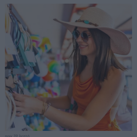
πριν 39 λεπτά