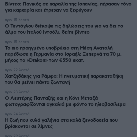
Βίντεο: Πανικός σε παραλία της Ισπανίας, πέρασαν τόνο
για καρχαρία και έτρεχαν να ξεφύγουν
πριν 15 λεπτά
Ο Τεντόγλου διέκοψε τις δηλώσεις του για να δει το
άλμα του Ιταλού Ιντσόλι, δείτε βίντεο
πριν 15 λεπτά
Το πιο προηγμένο υποβρύχιο στη Μέση Ανατολή
παρέδωσε η Γερμανία στο Ισραήλ: Ξεπερνά τα 70 μ.
μήκος το «Drakon» των €550 εκατ.
πριν 22 λεπτά
Χατζηδάκης για Ράμφο: Η πνευματική παρακαταθήκη
του θα μείνει πάντα ζωντανή
πριν 23 λεπτά
Ο Λευτέρης Πανταζής και η Κόνι Μεταξά
φωτογραφίζονται αγκαλιά με φόντο το ηλιοβασίλεμα
πριν 24 λεπτά
Η ζωή που κυλά γαλήνια στα καλά ξενοδοχεία που
βρίσκονται σε λίμνες
πριν 29 λεπτά