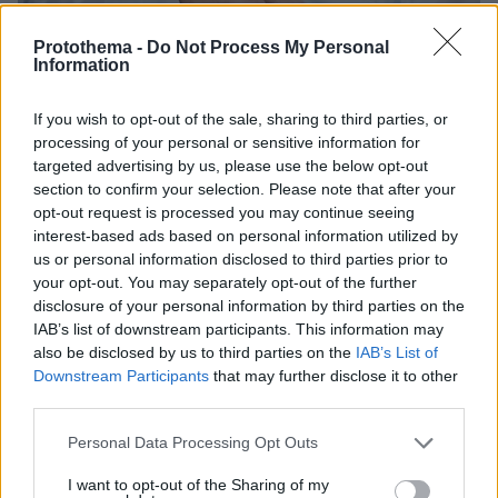
Protothema -
Do Not Process My Personal
Information
If you wish to opt-out of the sale, sharing to third parties, or
processing of your personal or sensitive information for
targeted advertising by us, please use the below opt-out
section to confirm your selection. Please note that after your
opt-out request is processed you may continue seeing
interest-based ads based on personal information utilized by
us or personal information disclosed to third parties prior to
1
11.05.2026, 08:03
your opt-out. You may separately opt-out of the further
Ακριβά φάρμακα: Ποια νέα σκευάσματα θα παίρνουν οι
disclosure of your personal information by third parties on the
ασθενείς τον Μάιο από τα φαρμακεία
IAB’s list of downstream participants. This information may
Επεκτείνεται η διάθεση Φαρμάκων Υψηλού Κόστους
also be disclosed by us to third parties on the
IAB’s List of
μέσω ιδιωτικών φαρμακείων μέσα στον Μάιο ώστε να
Downstream Participants
that may further disclose it to other
εξυπηρετούνται συνολικά έως 65.000 συνταγές τον
third parties.
μήνα
Please note that this website/app uses one or more Google
Personal Data Processing Opt Outs
services and may gather and store information including but
not limited to your visit or usage behaviour. You may click to
I want to opt-out of the Sharing of my