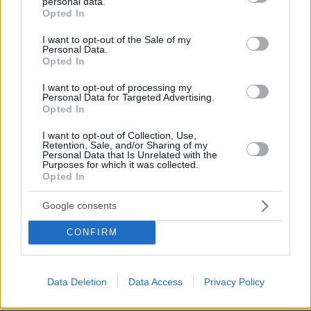
personal data.
grant or deny consent to Google and its third-party tags to
Opted In
use your data for below specified purposes in below Google
consent section.
I want to opt-out of the Sale of my
Personal Data.
Opted In
I want to opt-out of processing my
Personal Data for Targeted Advertising.
Opted In
I want to opt-out of Collection, Use,
Retention, Sale, and/or Sharing of my
Personal Data that Is Unrelated with the
Purposes for which it was collected.
Opted In
Google consents
CONFIRM
Data Deletion
Data Access
Privacy Policy
1
05.05.2026, 18:18
Άσθμα: 300 εκατ. άνθρωποι νοσούν παγκοσμίως –