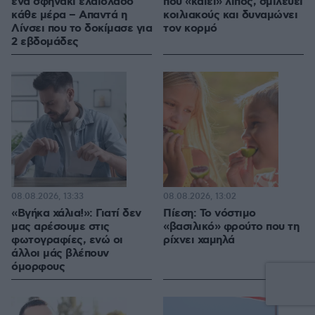
ένα σφηνάκι ελαιόλαδο
που «καίει» λίπος, σμιλεύει
κάθε μέρα – Απαντά η
κοιλιακούς και δυναμώνει
Λίνσει που το δοκίμασε για
τον κορμό
2 εβδομάδες
08.08.2026, 13:33
08.08.2026, 13:02
«Βγήκα χάλια!»: Γιατί δεν
Πίεση: Το νόστιμο
μας αρέσουμε στις
«βασιλικό» φρούτο που τη
φωτογραφίες, ενώ οι
ρίχνει χαμηλά
άλλοι μάς βλέπουν
όμορφους