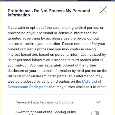
Protothema -
Do Not Process My Personal
Information
«Δεν είναι η Τζορτζίνα»: Απίστευτο
σκηνικό στη Μαδέιρα, χιλιάδες έξω
από εκκλησία περίμεναν τον γάμο του
If you wish to opt-out of the sale, sharing to third parties, or
Ρονάλντο και είδαν άλλο ζευγάρι, η
processing of your personal or sensitive information for
αντίδραση του Πορτογάλου σταρ
targeted advertising by us, please use the below opt-out
section to confirm your selection. Please note that after your
7
08.08.2026, 21:05
opt-out request is processed you may continue seeing
interest-based ads based on personal information utilized by
us or personal information disclosed to third parties prior to
Από τη Μόρια στον γάμο, τη ΜΚΟ και
your opt-out. You may separately opt-out of the further
την κατηγορία για φόνο: Η σκοτεινή
διαδρομή του 26χρονου Αφγανού που
disclosure of your personal information by third parties on the
σκότωσε τη Βρετανίδα στην Κυψέλη
IAB’s list of downstream participants. This information may
also be disclosed by us to third parties on the
IAB’s List of
120
08.08.2026, 12:18
Downstream Participants
that may further disclose it to other
third parties.
Please note that this website/app uses one or more Google
Personal Data Processing Opt Outs
Συνετρίβη πυροσβεστικό ελικόπτερο
services and may gather and store information including but
ενώ επιχειρούσε σε μεγάλη δασική
not limited to your visit or usage behaviour. You may click to
I want to opt-out of the Sharing of my