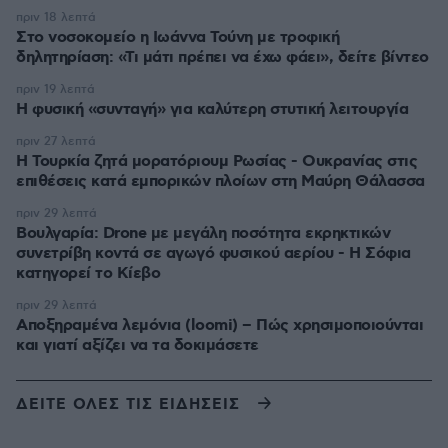
πριν 18 λεπτά
Στο νοσοκομείο η Ιωάννα Τούνη με τροφική
δηλητηρίαση: «Τι μάτι πρέπει να έχω φάει», δείτε βίντεο
πριν 19 λεπτά
Η φυσική «συνταγή» για καλύτερη στυτική λειτουργία
πριν 27 λεπτά
Η Τουρκία ζητά μορατόριουμ Ρωσίας - Ουκρανίας στις
επιθέσεις κατά εμπορικών πλοίων στη Μαύρη Θάλασσα
πριν 29 λεπτά
Βουλγαρία: Drone με μεγάλη ποσότητα εκρηκτικών
συνετρίβη κοντά σε αγωγό φυσικού αερίου - Η Σόφια
κατηγορεί το Κίεβο
πριν 29 λεπτά
Αποξηραμένα λεμόνια (loomi) – Πώς χρησιμοποιούνται
και γιατί αξίζει να τα δοκιμάσετε
ΔΕΙΤΕ ΟΛΕΣ ΤΙΣ ΕΙΔΗΣΕΙΣ