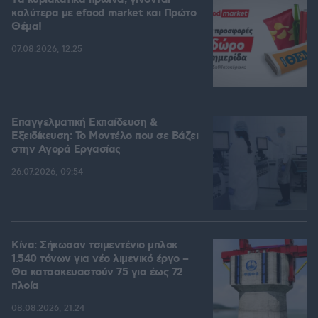
Tα κυριακάτικα πρωινά, γίνονται
καλύτερα με efood market και Πρώτο
Θέμα!
07.08.2026, 12:25
Επαγγελματική Εκπαίδευση &
Εξειδίκευση: Το Mοντέλο που σε Bάζει
στην Aγορά Eργασίας
26.07.2026, 09:54
Κίνα: Σήκωσαν τσιμεντένιο μπλοκ
1.540 τόνων για νέο λιμενικό έργο –
Θα κατασκευαστούν 75 για έως 72
πλοία
08.08.2026, 21:24