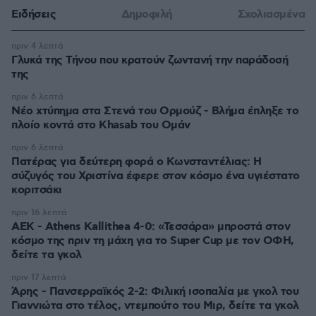
Ειδήσεις
Δημοφιλή
Σχολιασμένα
πριν 4 λεπτά
Γλυκά της Τήνου που κρατούν ζωντανή την παράδοσή
της
πριν 6 λεπτά
Νέο χτύπημα στα Στενά του Ορμούζ - Βλήμα έπληξε το
πλοίο κοντά στο Khasab του Ομάν
πριν 6 λεπτά
Πατέρας για δεύτερη φορά ο Κωνσταντέλιας: Η
σύζυγός του Χριστίνα έφερε στον κόσμο ένα υγιέστατο
κοριτσάκι
πριν 16 λεπτά
ΑΕΚ - Athens Kallithea 4-0: «Τεσσάρα» μπροστά στον
κόσμο της πριν τη μάχη για το Super Cup με τον ΟΦΗ,
δείτε τα γκολ
πριν 17 λεπτά
Άρης - Πανσερραϊκός 2-2: Φιλική ισοπαλία με γκολ του
Γιαννιώτα στο τέλος, ντεμπούτο του Μιρ, δείτε τα γκολ