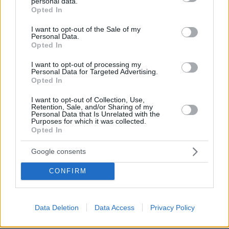
πυρκαγιά στη Γιούτα
personal data.
grant or deny consent to Google and its third-party tags to
Opted In
use your data for below specified purposes in below Google
1
08.08.2026, 09:34
consent section.
I want to opt-out of the Sale of my
Personal Data.
Opted In
I want to opt-out of processing my
Personal Data for Targeted Advertising.
Games
Opted In
I want to opt-out of Collection, Use,
Retention, Sale, and/or Sharing of my
Personal Data that Is Unrelated with the
Purposes for which it was collected.
Opted In
Google consents
Northern Heights
Candy Bub
Cut The Rope
CONFIRM
ΔΕΙΤΕ ΟΛΑ ΤΑ GAMES
Data Deletion
Data Access
Privacy Policy
Best of Network