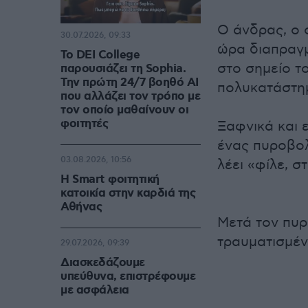
Ο άνδρας, ο 
30.07.2026, 09:33
ώρα διαπραγμ
Το DEI College
στο σημείο τ
παρουσιάζει τη Sophia.
Την πρώτη 24/7 βοηθό AI
πολυκατάστη
που αλλάζει τον τρόπο με
τον οποίο μαθαίνουν οι
φοιτητές
Ξαφνικά και ε
ένας πυροβολ
03.08.2026, 10:56
λέει «φίλε, σ
Η Smart φοιτητική
κατοικία στην καρδιά της
Αθήνας
Μετά τον πυ
τραυματισμέν
29.07.2026, 09:39
Διασκεδάζουμε
υπεύθυνα, επιστρέφουμε
με ασφάλεια