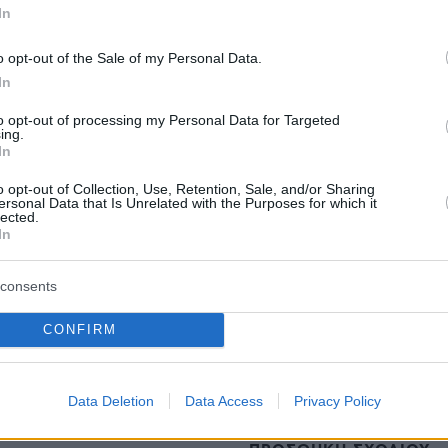
In
o opt-out of the Sale of my Personal Data.
In
to opt-out of processing my Personal Data for Targeted
ing.
In
o opt-out of Collection, Use, Retention, Sale, and/or Sharing
ersonal Data that Is Unrelated with the Purposes for which it
lected.
In
consents
protothema.gr στο Google News
ο
και μάθετε πρώτοι όλες
CONFIRM
Ειδήσεις
ελευταίες
από την Ελλάδα και τον Κόσμο, τη στιγ
Protothema.gr
 στο
Data Deletion
Data Access
Privacy Policy