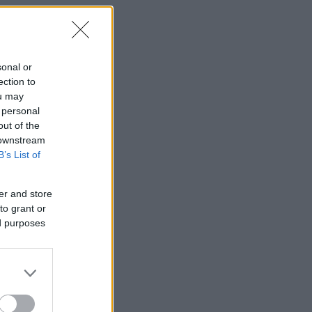
sonal or
ection to
ou may
 personal
out of the
 downstream
B’s List of
er and store
to grant or
ed purposes