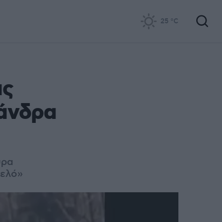
25
°C
ας
 άνδρα
υρα
ρελό»