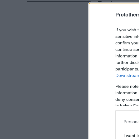
Τα κίνητρα τ
ερευνώνται.
Protothe
If you wish 
sensitive in
confirm you
continue se
information 
further disc
participants
Downstream 
Please note
information 
deny consent
in below Go
Persona
I want t