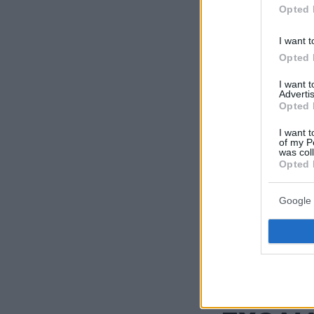
Opted 
I want t
Opted 
I want 
Advertis
Opted 
I want t
of my P
was col
Opted 
Google 
Ακολουθήστε τ
τις ειδήσεις
Δείτε όλες τις τ
που συμβαίνουν,