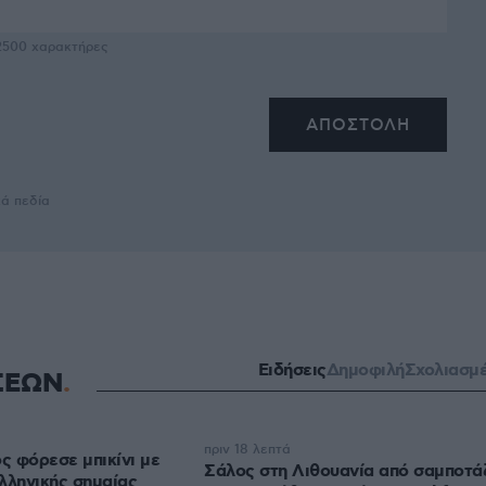
2500
χαρακτήρες
κά πεδία
Ειδήσεις
Δημοφιλή
Σχολιασμ
ΣΕΩΝ
πριν 18 λεπτά
 φόρεσε μπικίνι με
Σάλος στη Λιθουανία από σαμποτά
λληνικής σημαίας