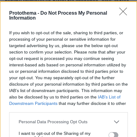
Ρωσικά πλήγματα σε Κίεβο και Μπροβαρί: Τρεις νεκροί,
ανάμεσά τους ένα παιδί
Protothema -
Do Not Process My Personal
08.08.2026, 03:37
Information
Ήττα της Σάκκαρη με 2-0 από την Γκοφ και αποκλεισμός
στο Τορόντο
If you wish to opt-out of the sale, sharing to third parties, or
08.08.2026, 03:31
processing of your personal or sensitive information for
Ο Κούτσιας πέτυχε το πρώτο γκολ της φετινής Primeira
targeted advertising by us, please use the below opt-out
Liga, δείτε το γκολ
section to confirm your selection. Please note that after your
opt-out request is processed you may continue seeing
08.08.2026, 03:00
interest-based ads based on personal information utilized by
Ο Τραμπ προσφεύγει στο Ανώτατο Δικαστήριο: «Εθνική
us or personal information disclosed to third parties prior to
ντροπή» το μπλόκο στην αίθουσα χορού του Λευκού
your opt-out. You may separately opt-out of the further
Οίκου
disclosure of your personal information by third parties on the
08.08.2026, 02:28
IAB’s list of downstream participants. This information may
Ορκίστηκε πρόεδρος της Κολομβίας ο Αμπελάρδο ντε
also be disclosed by us to third parties on the
IAB’s List of
λα Εσπριέγια, δείτε βίντεο
Downstream Participants
that may further disclose it to other
third parties.
08.08.2026, 01:56
Αποκαλύψεις Telegraph για τον Ινφαντίνο: Η εξαψήφια
Please note that this website/app uses one or more Google
Personal Data Processing Opt Outs
αποζημίωση σε πρώην εργαζόμενη της UEFA και η
services and may gather and store information including but
φερόμενη σχέση τους
not limited to your visit or usage behaviour. You may click to
I want to opt-out of the Sharing of my