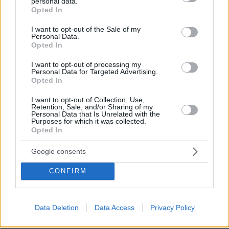
personal data.
08.08.2026, 01:25
grant or deny consent to Google and its third-party tags to
Opted In
Ρωσία για το drone με εκρηκτικά σε γερμανικό
use your data for below specified purposes in below Google
αεροδρόμιο: «Βιαστικά στημένη προβοκάτσια»
consent section.
I want to opt-out of the Sale of my
Personal Data.
08.08.2026, 01:00
Opted In
Ιδέες για πρωινό έτοιμο από το βράδυ: Εύκολες και
θρεπτικές επιλογές για κάθε μέρα
I want to opt-out of processing my
Personal Data for Targeted Advertising.
08.08.2026, 00:50
Opted In
Ρωσικό πλήγμα προκάλεσε ζημιές σε γήπεδο στην
Οδησσό μία ημέρα πριν από αγώνα πρωταθλήματος,
I want to opt-out of Collection, Use,
δείτε βίντεο
Retention, Sale, and/or Sharing of my
Personal Data that Is Unrelated with the
Purposes for which it was collected.
08.08.2026, 00:30
Opted In
Είδατε σαμιαμίδι στο σπίτι σας; Γιατί δεν πρέπει να το
σκοτώσετε
Google consents
CONFIRM
ΔΕΙΤΕ ΟΛΕΣ ΤΙΣ ΕΙΔΗΣΕΙΣ
Data Deletion
Data Access
Privacy Policy
ΤΑ ΠΙΟ ΔΗΜΟΦΙΛΗ