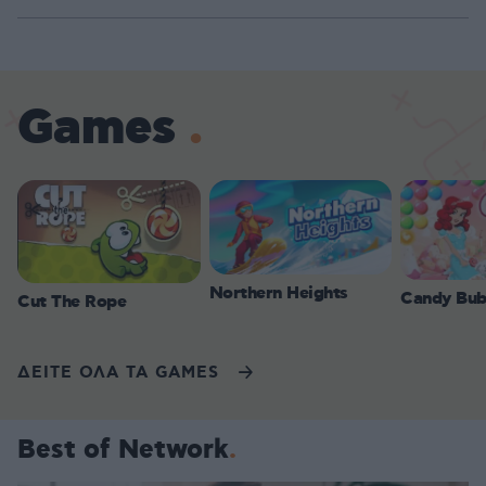
Games
Northern Heights
Candy Bub
Cut The Rope
ΔΕΙΤΕ ΟΛΑ ΤΑ GAMES
Best of Network