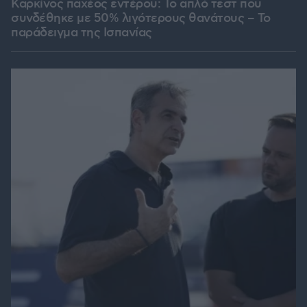
Καρκίνος παχέος εντέρου: Το απλό τεστ που
συνδέθηκε με 50% λιγότερους θανάτους – Το
παράδειγμα της Ισπανίας