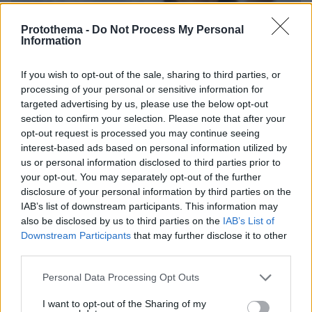
Protothema -
Do Not Process My Personal
Information
If you wish to opt-out of the sale, sharing to third parties, or
processing of your personal or sensitive information for
targeted advertising by us, please use the below opt-out
section to confirm your selection. Please note that after your
opt-out request is processed you may continue seeing
interest-based ads based on personal information utilized by
us or personal information disclosed to third parties prior to
your opt-out. You may separately opt-out of the further
disclosure of your personal information by third parties on the
06.08.2026, 10:52
IAB’s list of downstream participants. This information may
Από μαθητής, φοιτητής σε άλλη πόλη!
also be disclosed by us to third parties on the
IAB’s List of
Downstream Participants
that may further disclose it to other
05.08.2026, 08:38
third parties.
H Kaizen Gaming στο Παγκόσμιο Kύπελλο: Μία
διοργάνωση, δώδεκα πόλεις, χιλιάδες κοινές στιγμές
Please note that this website/app uses one or more Google
Personal Data Processing Opt Outs
services and may gather and store information including but
not limited to your visit or usage behaviour. You may click to
I want to opt-out of the Sharing of my
04.08.2026, 11:20