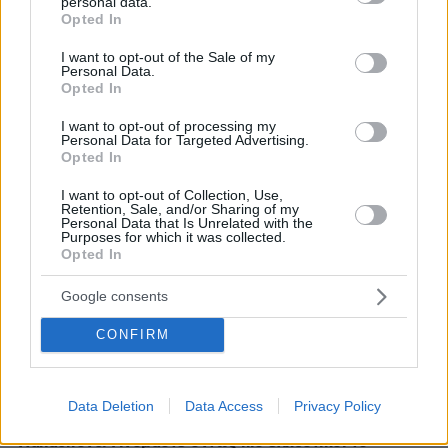
personal data.
grant or deny consent to Google and its third-party tags to
Πώς μια απλή ιδέα εξελίχθηκε σε κορυφαίο θεσμό
Opted In
use your data for below specified purposes in below Google
ρομποτικής στην Ελλάδα
consent section.
I want to opt-out of the Sale of my
Personal Data.
Opted In
ΡΟΗ ΕΙΔΗΣΕΩΝ
I want to opt-out of processing my
Personal Data for Targeted Advertising.
Opted In
Ειδήσεις
Δημοφιλή
Σχολιασμένα
I want to opt-out of Collection, Use,
πριν 13 λεπτά
Retention, Sale, and/or Sharing of my
Personal Data that Is Unrelated with the
Χατζηδάκης για Ράμφο: Η πνευματική παρακαταθήκη
Purposes for which it was collected.
του θα μείνει πάντα ζωντανή
Opted In
πριν 14 λεπτά
Ο Λευτέρης Πανταζής και η Κόνι Μεταξά
Google consents
φωτογραφίζονται αγκαλιά με φόντο το ηλιοβασίλεμα
CONFIRM
πριν 15 λεπτά
Η ζωή που κυλά γαλήνια στα καλά ξενοδοχεία που
βρίσκονται σε λίμνες
Data Deletion
Data Access
Privacy Policy
πριν 20 λεπτά
Wanderlove: Γινόμαστε όντως πιο ελκυστικοί το