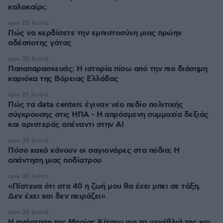
καλοκαίρι;
πριν 20 λεπτά
Πώς να κερδίσετε την εμπιστοσύνη μιας πρώην
αδέσποτης γάτας
πριν 20 λεπτά
Παπαπαρασκευάς: Η ιστορία πίσω από την πιο διάσημη
καριόκα της Βόρειας Ελλάδας
πριν 22 λεπτά
Πώς τα data centers έγιναν νέο πεδίο πολιτικής
σύγκρουσης στις ΗΠΑ - Η απρόσμενη συμμαχία δεξιάς
και αριστεράς απέναντι στην AI
πριν 30 λεπτά
Πόσο κακό κάνουν οι σαγιονάρες στα πόδια; Η
απάντηση μιας ποδίατρου
πριν 38 λεπτά
«Πίστευα ότι στα 40 η ζωή μου θα έχει μπει σε τάξη.
Δεν έχει και δεν πειράζει»
πριν 38 λεπτά
Η ανάρτηση της Μαρίας Κίτσου για τα γενέθλιά της και