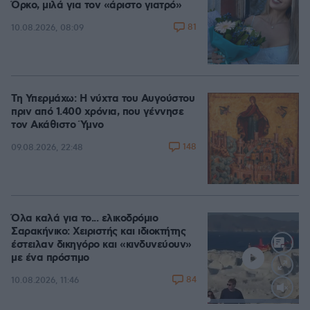
Όρκο, μιλά για τον «άριστο γιατρό»
81
10.08.2026, 08:09
Τη Υπερμάχω: Η νύχτα του Αυγούστου
πριν από 1.400 χρόνια, που γέννησε
τον Ακάθιστο Ύμνο
148
09.08.2026, 22:48
Όλα καλά για το... ελικοδρόμιο
Σαρακήνικο: Χειριστής και ιδιοκτήτης
έστειλαν δικηγόρο και «κινδυνεύουν»
με ένα πρόστιμο
84
10.08.2026, 11:46
Loaded
:
100.00%