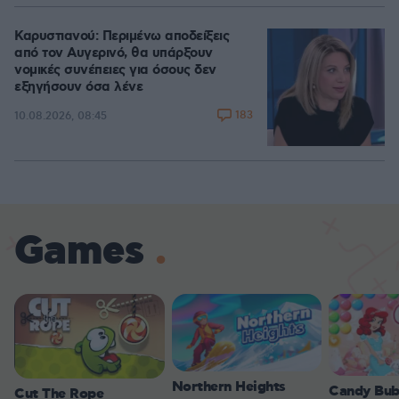
Καρυστιανού: Περιμένω αποδείξεις
από τον Αυγερινό, θα υπάρξουν
νομικές συνέπειες για όσους δεν
εξηγήσουν όσα λένε
183
10.08.2026, 08:45
Games
Northern Heights
Candy Bub
Cut The Rope