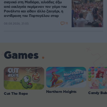
σκηνικό στη Μαδέιρα, χιλιάδες έξω
από εκκλησία περίμεναν τον γάμο του
Ρονάλντο και είδαν άλλο ζευγάρι, η
αντίδραση του Πορτογάλου σταρ
11
08.08.2026, 21:05
Games
Northern Heights
Candy Bub
Cut The Rope