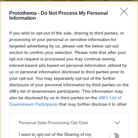
Protothema -
Do Not Process My Personal
Information
If you wish to opt-out of the sale, sharing to third parties, or
processing of your personal or sensitive information for
targeted advertising by us, please use the below opt-out
section to confirm your selection. Please note that after your
opt-out request is processed you may continue seeing
interest-based ads based on personal information utilized by
us or personal information disclosed to third parties prior to
your opt-out. You may separately opt-out of the further
disclosure of your personal information by third parties on the
IAB’s list of downstream participants. This information may
also be disclosed by us to third parties on the
IAB’s List of
08.08.2026, 21:43
Downstream Participants
that may further disclose it to other
Χόρχε Μέσι: Ο εργάτης από το Ροσάριο που πήρε
third parties.
τον 13χρονο Λιονέλ από το χέρι και άλλαξε την
ιστορία του ποδοσφαίρου με μια υπογραφή σε...
Please note that this website/app uses one or more Google
Personal Data Processing Opt Outs
χαρτοπετσέτα
services and may gather and store information including but
not limited to your visit or usage behaviour. You may click to
I want to opt-out of the Sharing of my