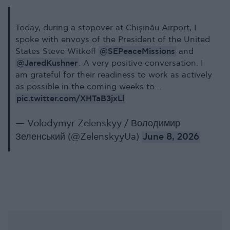
Today, during a stopover at Chișinău Airport, I
spoke with envoys of the President of the United
@SEPeaceMissions
States Steve Witkoff
and
@JaredKushner
. A very positive conversation. I
am grateful for their readiness to work as actively
as possible in the coming weeks to…
pic.twitter.com/XHTaB3jxLl
— Volodymyr Zelenskyy / Володимир
Зеленський (@ZelenskyyUa)
June 8, 2026