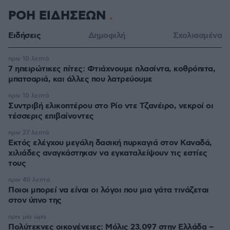
ΡΟΗ ΕΙΔΗΣΕΩΝ
Ειδήσεις
Δημοφιλή
Σχολιασμένα
πριν 10 λεπτά
7 ηπειρώτικες πίτες: Φτιάχνουμε πλασίντα, κοθρόπιτα,
μπατσαριά, και άλλες που λατρεύουμε
πριν 10 λεπτά
Συντριβή ελικοπτέρου στο Ρίο ντε Τζανέιρο, νεκροί οι
τέσσερις επιβαίνοντες
πριν 27 λεπτά
Εκτός ελέγχου μεγάλη δασική πυρκαγιά στον Καναδά,
χιλιάδες αναγκάστηκαν να εγκαταλείψουν τις εστίες
τους
πριν 40 λεπτά
Ποιοι μπορεί να είναι οι λόγοι που μια γάτα τινάζεται
στον ύπνο της
πριν μία ώρα
Πολύτεκνες οικογένειες: Μόλις 23.097 στην Ελλάδα –