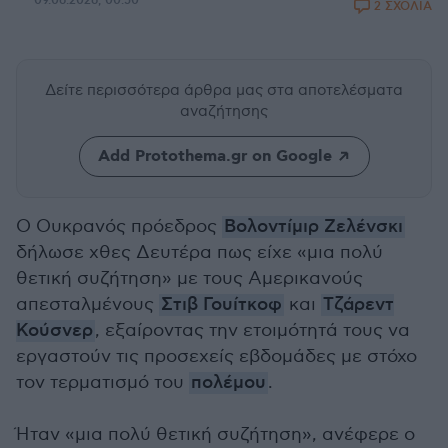
09.06.2026, 00:50
2 ΣΧΟΛΙΑ
Δείτε περισσότερα άρθρα μας
στα αποτελέσματα
αναζήτησης
Add Protothema.gr on Google
Ο Ουκρανός πρόεδρος
Βολοντίμιρ Ζελένσκι
δήλωσε χθες Δευτέρα πως είχε «μια πολύ
θετική συζήτηση» με τους Aμερικανούς
απεσταλμένους
Στιβ Γουίτκοφ
και
Τζάρεντ
Κούσνερ
, εξαίροντας την ετοιμότητά τους να
εργαστούν τις προσεχείς εβδομάδες με στόχο
τον τερματισμό του
πολέμου
.
Ήταν «μια πολύ θετική συζήτηση», ανέφερε ο