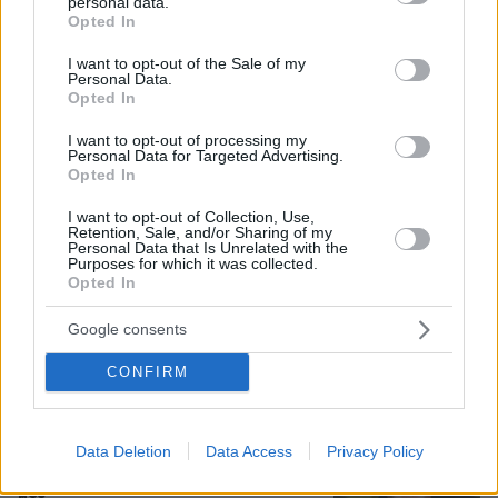
personal data.
grant or deny consent to Google and its third-party tags to
Opted In
Εγκαταλείπει το κόμμα Καρυστιανού
use your data for below specified purposes in below Google
και ο επιχειρηματίας Νίκος
consent section.
I want to opt-out of the Sale of my
Μπρουτζάκης: Καταγγέλλει κλειστή
Personal Data.
κάστα, «λένε προδότες και
Opted In
πληρωμένους όσους αποχωρούν»
I want to opt-out of processing my
262
08.08.2026, 18:48
Personal Data for Targeted Advertising.
Opted In
Για ανθρωποκτονία από αμέλεια
I want to opt-out of Collection, Use,
Retention, Sale, and/or Sharing of my
κατηγορούνται οι γονείς του 4χρονου
Personal Data that Is Unrelated with the
και ο ιδιοκτήτης του beach bar στην
Purposes for which it was collected.
Πάρο: Πώς έγινε η τραγωδία
Opted In
69
08.08.2026, 21:22
Google consents
CONFIRM
Αντόνιο Μπαντέρας: Ήξερα ότι δεν θα
πέρναγα όλη μου τη ζωή στο
Χόλιγουντ, δεν ήταν γραφτό να
Data Deletion
Data Access
Privacy Policy
βρίσκομαι εκεί, αλλά στην πατρίδα
μου