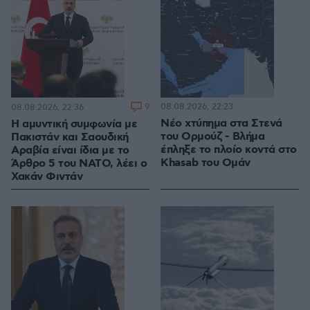
9
08.08.2026, 22:23
08.08.2026, 22:36
Νέο χτύπημα στα Στενά
Η αμυντική συμφωνία με
του Ορμούζ - Βλήμα
Πακιστάν και Σαουδική
έπληξε το πλοίο κοντά στο
Αραβία είναι ίδια με το
Khasab του Ομάν
Άρθρο 5 του ΝΑΤΟ, λέει ο
Χακάν Φιντάν