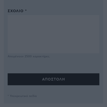
ΣΧΌΛΙΟ *
Απομένουν
2500
χαρακτήρες
* Υποχρεωτικά πεδία