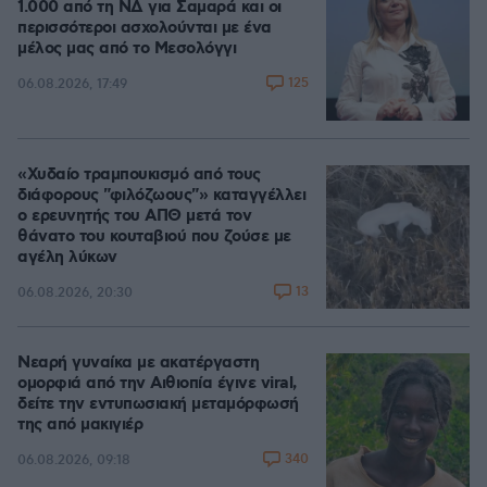
1.000 από τη ΝΔ για Σαμαρά και οι
περισσότεροι ασχολούνται με ένα
μέλος μας από το Μεσολόγγι
125
06.08.2026, 17:49
«Χυδαίο τραμπουκισμό από τους
διάφορους "φιλόζωους"» καταγγέλλει
ο ερευνητής του ΑΠΘ μετά τον
θάνατο του κουταβιού που ζούσε με
αγέλη λύκων
13
06.08.2026, 20:30
Νεαρή γυναίκα με ακατέργαστη
ομορφιά από την Αιθιοπία έγινε viral,
δείτε την εντυπωσιακή μεταμόρφωσή
της από μακιγιέρ
340
06.08.2026, 09:18