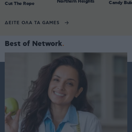
Northern Heights
Candy Bub
Cut The Rope
ΔΕΙΤΕ ΟΛΑ ΤΑ GAMES
Best of Network