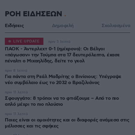
ΡΟΗ ΕΙΔΗΣΕΩΝ
Ειδήσεις
Δημοφιλή
Σχολιασμένα
LIVE UPDATE
πριν 5 λεπτά
ΠΑΟΚ - Άντερλεχτ 0-1 (ημίχρονο): Οι Βέλγοι
«πάγωσαν» την Τούμπα στα 17 δευτερόλεπτα, έχασε
πριν 8 λεπτά
Για πάντα στη Ρεάλ Μαδρίτης ο Βινίσιους: Yπέγραψε
νέο συμβόλαιο έως το 2032 ο Βραζιλιάνος
πριν 11 λεπτά
Σφουγγάτο: 8 τρόποι να το φτιάξουμε – Από το πιο
απλό μέχρι το πιο πλούσιο
πριν 11 λεπτά
Ποιες είναι οι ομοιότητες και οι διαφορές ανάμεσα στις
μέλισσες και τις σφήκες