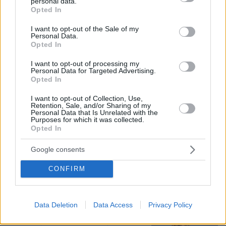
personal data.
μετά τη σύγκρουση ελικοπτέρων στην Ψάθα,
grant or deny consent to Google and its third-party tags to
Opted In
φωτογραφίες
use your data for below specified purposes in below Google
consent section.
I want to opt-out of the Sale of my
Personal Data.
Opted In
Η αποκαλυπτική κατάθεση της
συζύγου του Αφγανού: Πώς
I want to opt-out of processing my
γνωρίσαμε τη Λίσα, γιατί υποψιάστηκα
Personal Data for Targeted Advertising.
ότι ήταν το πτώμα στη βαλίτσα
Opted In
272
06.08.2026, 12:32
I want to opt-out of Collection, Use,
Retention, Sale, and/or Sharing of my
Personal Data that Is Unrelated with the
Purposes for which it was collected.
Opted In
ΠΑΟΚ - Άντερλεχτ 0-1 (ημίχρονο): Οι
Βέλγοι «πάγωσαν» την Τούμπα στα 17
Google consents
δευτερόλεπτα, έχασε πέναλτι ο
Μιχαηλίδης, δείτε το γκολ
CONFIRM
3
πριν 5 λεπτά
Data Deletion
Data Access
Privacy Policy
Καρυστιανού κατά ΜΜΕ: Έφυγαν