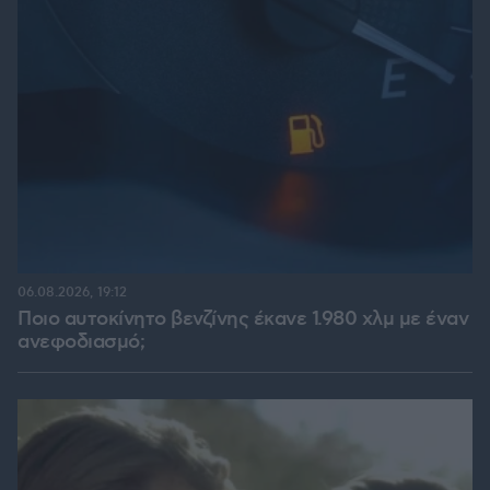
06.08.2026, 19:12
Ποιο αυτοκίνητο βενζίνης έκανε 1.980 χλμ με έναν
ανεφοδιασμό;