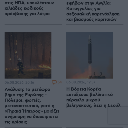
στις ΗΠΑ, υποκλέπτουν
εφήβων στην Αγγλία:
χιλιάδες κωδικούς
Καταγγελίες για
πρόσβασης για λύτρα
σεξουαλική παρενόχληση
και βιασμούς κοριτσιών
54
06.08.2026, 19:57
06.08.2026, 20:16
Η Βόρεια Κορέα
Ανάλυση: Το μετέωρο
εκτόξευσε βαλλιστικό
βήμα της Ευρώπης -
πύραυλο μικρού
Πόλεμοι, φωτιές,
βεληνεκούς, λέει η Σεούλ
μεταναστευτικό, γιατί η
«Γηραιά Ήπειρος» μοιάζει
ανήμπορη να διαχειριστεί
τις κρίσεις