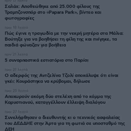
πριν 17 λεπτά
Σαλάχ: Αποθεώθηκε από 25.000 φίλους της
Τραμπζονσπόρ στο «Papara Park», βίντεο και
φωτογραφίες
πριν 18 λεπτά
Πώς έγινε η τραγωδία με την νεκρή μητέρα στα Μάλια:
Βούτηξε για να βοηθήσει τη φίλη της και πνίγηκε, τα
παιδιά φώναζαν για βοήθεια
πριν 21 λεπτά
5 συναρπαστικά εστιατόρια στο Παρίσι
πριν 21 λεπτά
Ο αδερφός της Αντζελίνα Τζολί αποκάλυψε ότι είναι
γκέι: Κουράστηκα να κρύβομαι, δήλωσε
πριν 25 λεπτά
Αποχωρούν ακόμη δύο στελέχη από το κόμμα της
Καρυστιανού, καταγγέλλουν έλλειψη διαλόγου
πριν 27 λεπτά
Συνελήφθησαν ο διευθυντής κι ο τεχνικός ασφαλείας
του ΔΕΔΔΗΕ στην Άρτα για τη φωτιά σε υποσταθμό της
ΔΕΗ