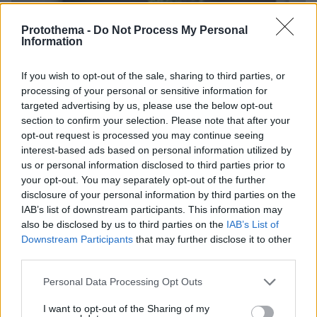
Protothema -
Do Not Process My Personal
Information
If you wish to opt-out of the sale, sharing to third parties, or
processing of your personal or sensitive information for
targeted advertising by us, please use the below opt-out
section to confirm your selection. Please note that after your
opt-out request is processed you may continue seeing
interest-based ads based on personal information utilized by
us or personal information disclosed to third parties prior to
your opt-out. You may separately opt-out of the further
disclosure of your personal information by third parties on the
IAB’s list of downstream participants. This information may
also be disclosed by us to third parties on the
IAB’s List of
Downstream Participants
that may further disclose it to other
third parties.
06.08.2026, 20:03
Please note that this website/app uses one or more Google
Personal Data Processing Opt Outs
Αριστοτέλης Δαμίγος: Σε κλίμα οδύνης έγινε η
services and may gather and store information including but
αποτέφρωση του συντονιστή που σκοτώθηκε
not limited to your visit or usage behaviour. You may click to
I want to opt-out of the Sharing of my