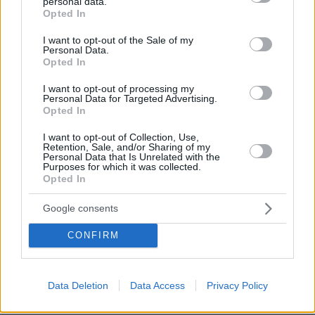
για το φονικό στην Κυψέλη και η
personal data.
grant or deny consent to Google and its third-party tags to
σιωπή στην απολογία
Opted In
use your data for below specified purposes in below Google
consent section.
352
07.08.2026, 07:19
I want to opt-out of the Sale of my
Personal Data.
Opted In
22 χρόνια από τα εγκαίνια της
I want to opt-out of processing my
γέφυρας Ρίου-Αντιρρίου: Αντέχει
Personal Data for Targeted Advertising.
πρόσκρουση με δεξαμενόπλοιο,
Opted In
τυφώνες και κόστισε 800 εκατ. ευρώ
I want to opt-out of Collection, Use,
29
07.08.2026, 09:08
Retention, Sale, and/or Sharing of my
Personal Data that Is Unrelated with the
Purposes for which it was collected.
Opted In
Βόρεια Εύβοια: Οι 14 λίμνες που
Google consents
γεννήθηκαν από εγκαταλελειμμένα
μεταλλεία δημιουργώντας ένα
CONFIRM
μοναδικό οικοσύστημα, δείτε
αεροφωτογραφίες
15
07.08.2026, 15:58
Data Deletion
Data Access
Privacy Policy