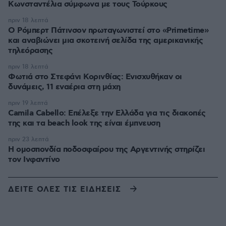
Κωνσταντέλια σύμφωνα με τους Τούρκους
πριν 18 λεπτά
Ο Ρόμπερτ Πάτινσον πρωταγωνιστεί στο «Primetime»
και αναβιώνει μια σκοτεινή σελίδα της αμερικανικής
τηλεόρασης
πριν 18 λεπτά
Φωτιά στο Στεφάνι Κορινθίας: Ενισχυθήκαν οι
δυνάμεις, 11 εναέρια στη μάχη
πριν 19 λεπτά
Camila Cabello: Επέλεξε την Ελλάδα για τις διακοπές
της και τα beach look της είναι έμπνευση
πριν 23 λεπτά
Η ομοσπονδία ποδοσφαίρου της Αργεντινής στηρίζει
τον Ινφαντίνο
ΔΕΙΤΕ ΟΛΕΣ ΤΙΣ ΕΙΔΗΣΕΙΣ