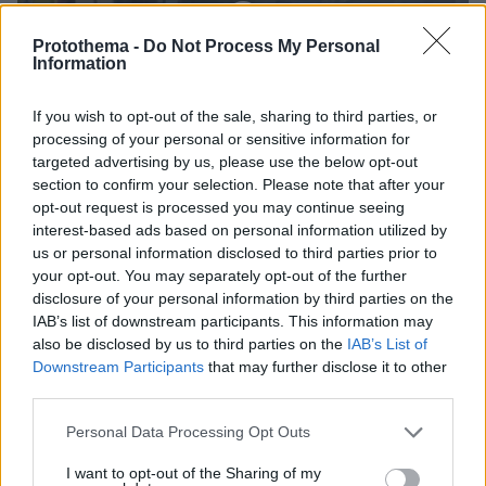
Protothema -
Do Not Process My Personal
Information
If you wish to opt-out of the sale, sharing to third parties, or
processing of your personal or sensitive information for
targeted advertising by us, please use the below opt-out
section to confirm your selection. Please note that after your
opt-out request is processed you may continue seeing
interest-based ads based on personal information utilized by
us or personal information disclosed to third parties prior to
07.08.2026, 13:17
your opt-out. You may separately opt-out of the further
Ο οδηγός του φορτηγού περιγράφει πώς έγινε το
disclosure of your personal information by third parties on the
τροχαίο με τους νεκρούς μάνα και γιο στις Σέρρες,
IAB’s list of downstream participants. This information may
η 43χρονη και ο 21χρονος πήγαιναν μαζί για
also be disclosed by us to third parties on the
IAB’s List of
δουλειά
Downstream Participants
that may further disclose it to other
third parties.
«Δεν το πιστεύουμε», λένε οι
Please note that this website/app uses one or more Google
Personal Data Processing Opt Outs
Αμερικανοί που υιοθέτησαν τον
services and may gather and store information including but
Αφγανό στη Λέσβο - Η αρχική εκδοχή
not limited to your visit or usage behaviour. You may click to
I want to opt-out of the Sharing of my