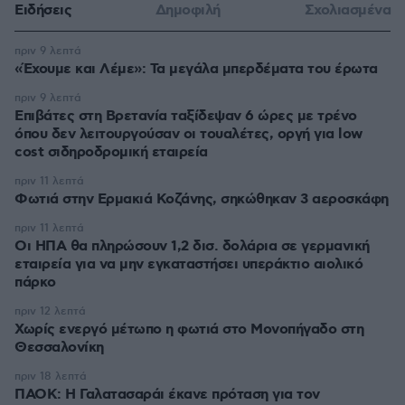
Ειδήσεις
Δημοφιλή
Σχολιασμένα
πριν 9 λεπτά
«Έχουμε και Λέμε»: Τα μεγάλα μπερδέματα του έρωτα
πριν 9 λεπτά
Επιβάτες στη Βρετανία ταξίδεψαν 6 ώρες με τρένο
όπου δεν λειτουργούσαν οι τουαλέτες, οργή για low
cost σιδηροδρομική εταιρεία
πριν 11 λεπτά
Φωτιά στην Ερμακιά Κοζάνης, σηκώθηκαν 3 αεροσκάφη
πριν 11 λεπτά
Οι ΗΠΑ θα πληρώσουν 1,2 δισ. δολάρια σε γερμανική
εταιρεία για να μην εγκαταστήσει υπεράκτιο αιολικό
πάρκο
πριν 12 λεπτά
Χωρίς ενεργό μέτωπο η φωτιά στο Μονοπήγαδο στη
Θεσσαλονίκη
πριν 18 λεπτά
ΠΑΟΚ: Η Γαλατασαράι έκανε πρόταση για τον