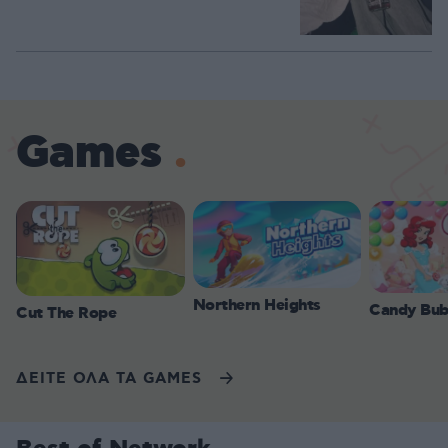
Games
Northern Heights
Candy Bub
Cut The Rope
ΔΕΙΤΕ ΟΛΑ ΤΑ GAMES