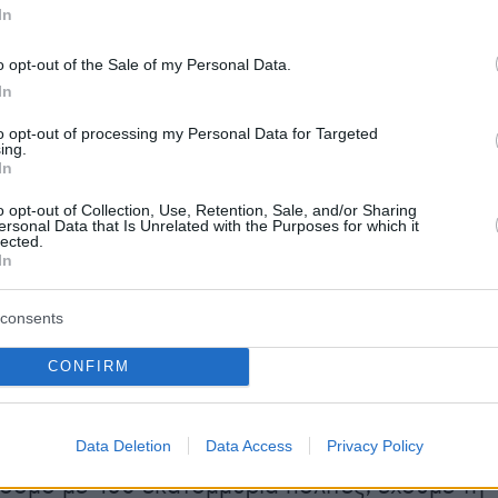
In
κόμματα, θα ενώσει τις δυνάμεις του μαζί με
. την AfD), κατηγορώντας και πάλι τον αρχηγό
o opt-out of the Sale of my Personal Data.
«
ανεύθυνο τζόγο
», ο οποίος απέτυχε «χάρη σ
In
πλειοψηφία σε αυτό το κοινοβούλιο και στους
to opt-out of processing my Personal Data for Targeted
ανθρώπους στο κόμμα σας και στο Κόμμα των
ing.
In
 (FDP)». Ο δεξιός εξτρεμισμός εξακολουθεί 
δυνο και το SPD είναι το μεγάλο ανάχωμα
o opt-out of Collection, Use, Retention, Sale, and/or Sharing
ersonal Data that Is Unrelated with the Purposes for which it
, σημείωσε ο Όλαφ Σολτς.
lected.
In
 στους δασμούς που απειλεί να επιβάλει η ν
consents
κυβέρνηση στα ευρωπαϊκά προϊόντα, ο
εξέφρασε την πεποίθηση ότι η ΕΕ θα αντιδράσ
CONFIRM
οκειμένου να προστατεύσει τα συμφέροντά
 ΗΠΑ δεν μας αφήσουν άλλη επιλογή, τα κράτη
Data Deletion
Data Access
Privacy Policy
θα αντιδράσουν από κοινού. Ως η μεγαλύτερη
όσμο με 450 εκατομμύρια πολίτες, έχουμε τη