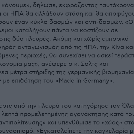
 κάνουμε», δήλωσε, εκφράζοντας ταυτόχρονα
τι οι ΗΠΑ θα αλλάξουν στάση και θα αποφύγο
ουν έναν κύκλο δασμών και αντι-δασμών. «Ο
λεμοι καταλήγουν πάντα να κοστίζουν σε
 στις δύο πλευρές. Ακόμη και χωρίς εμπορικό
ληρός ανταγωνισμός από τις ΗΠΑ, την Κίνα κα
μενες περιοχές, θα συνεχίσει να ασκεί τεράστ
κονομία μας», ανέφερε ο κ. Σολτς και
έα μέτρα στήριξης της γερμανικής βιομηχανία
 με επιδότηση του «Made in Germany».
ερτς από την πλευρά του κατηγόρησε τον Όλ
5 λεπτά προμελετημένης αγανάκτησης κατά το
αντιπολίτευσης» και υπενθύμισε το «χάος» στ
συνασπισμό. «Εγκαταλείπετε την καγκελαρία μ