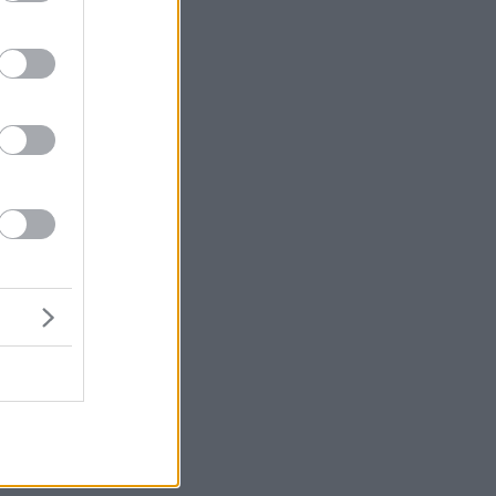
τη
να
έα
ει
-