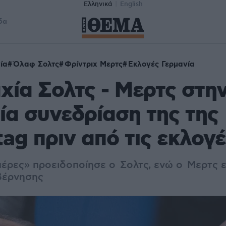
Ελληνικά
English
δα
ία
Όλαφ Σολτς
Φρίντριχ Μερτς
Εκλογές Γερμανία
ία Σολτς - Μερτς στη
ία συνεδρίαση της της
ag πριν από τις εκλογ
μέρες» προειδοποίησε ο Σολτς, ενώ ο Μερτς ε
υβέρνησης