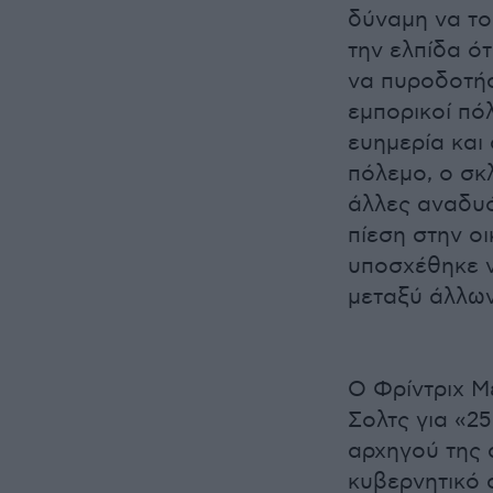
δύναμη να το
την ελπίδα ό
να πυροδοτήσ
εμπορικοί πό
ευημερία και
πόλεμο, ο σκ
άλλες αναδυό
πίεση στην οι
υποσχέθηκε ν
μεταξύ άλλων
Ο Φρίντριχ Μ
Σολτς για «2
αρχηγού της 
κυβερνητικό 