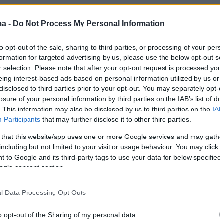
εύθυνση, αυτό που έχει σημασία σε αυτούς
υς καιρούς», όπως είπε, λόγω τόσο του
ma -
Do Not Process My Personal Information
υ πολέμου στην Ουκρανία όσο και «ενός
to opt-out of the sale, sharing to third parties, or processing of your per
υ προέδρου» στις ΗΠΑ, της ενεργειακής
formation for targeted advertising by us, please use the below opt-out s
ου πληθωρισμού.
r selection. Please note that after your opt-out request is processed y
eing interest-based ads based on personal information utilized by us or
disclosed to third parties prior to your opt-out. You may separately opt-
πέρριψε για μία ακόμη φορά τα σχέδια του
losure of your personal information by third parties on the IAB’s list of
ς για το μεταναστευτικό, επισημαίνοντας ότι
. This information may also be disclosed by us to third parties on the
IA
 γερμανικά συμφέροντα» και ανέδειξε την
Participants
that may further disclose it to other third parties.
ρησης της συνοχής της Ευρωπαϊκής Ένωσης,
 that this website/app uses one or more Google services and may gath
ς είπε, υπονομεύεται με σχέδια που
including but not limited to your visit or usage behaviour. You may click 
 to Google and its third-party tags to use your data for below specifi
τους ευρωπαϊκούς κανόνες. Κοιτάζοντας προ
ogle consent section.
 Εναλλακτικής για τη Γερμανία (AfD), ο
υπενθύμισε ότι τις προτάσεις της Ένωσης
l Data Processing Opt Outs
ροδεξιά και δήλωσε ότι «
οι πολίτες γνωρίζουν
ν ο Φρίντριχ Μερτς συναντήσει δυσκολίες με τα
o opt-out of the Sharing of my personal data.