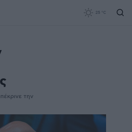
25
°C
ν
ές
πέκρινε την