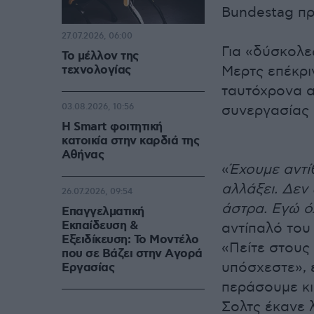
Bundestag πρ
27.07.2026, 06:00
Για «δύσκολες
Το μέλλον της
τεχνολογίας
Μερτς επέκρι
ταυτόχρονα α
03.08.2026, 10:56
συνεργασίας 
Η Smart φοιτητική
κατοικία στην καρδιά της
Αθήνας
«
Έχουμε αντί
αλλάξει. Δεν
26.07.2026, 09:54
άστρα. Εγώ ό
Επαγγελματική
Εκπαίδευση &
αντίπαλό του
Εξειδίκευση: Το Mοντέλο
«Πείτε στους
που σε Bάζει στην Aγορά
υπόσχεστε», 
Eργασίας
περάσουμε κι
Σολτς έκανε 