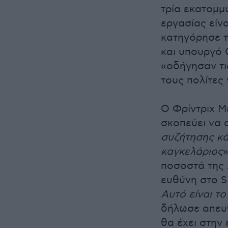
τρία εκατομμ
εργασίας είν
κατηγόρησε τ
και υπουργό 
«οδήγησαν τι
τους πολίτες
Ο Φρίντριχ Μ
σκοπεύει να 
συζήτησης κάτ
καγκελάριος
ποσοστά της 
ευθύνη στο S
Αυτό είναι τ
δήλωσε απευθ
θα έχει στην