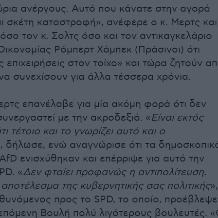
ύρια ανέργους. Αυτό που κάνατε στην αγορά
αι σκέτη καταστροφή», ανέφερε ο κ. Μερτς και
όσο τον κ. Σολτς όσο και τον αντικαγκελάριο
Οικονομίας Ρόμπερτ Χάμπεκ (Πράσινοι) ότι
ς επιχειρήσεις στον τοίχο» και τώρα ζητούν α
 να συνεχίσουν για άλλα τέσσερα χρόνια.
ερτς επανέλαβε για μία ακόμη φορά ότι δεν
συνεργαστεί με την ακροδεξιά. «
Είναι εκτός
ι τέτοιο και το γνωρίζει αυτό και ο
», δήλωσε, ενώ αναγνώρισε ότι τα δημοσκοπικ
AfD ενισχύθηκαν και επέρριψε για αυτό την
PD. «
Δεν φταίει προφανώς η αντιπολίτευση.
ο αποτέλεσμα της κυβερνητικής σας πολιτικής
»,
υνόμενος προς το SPD, το οποίο, προέβλεψε
 επόμενη Βουλή πολύ λιγότερους βουλευτές. «