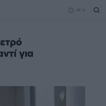
25
°C
μετρό
αντί για