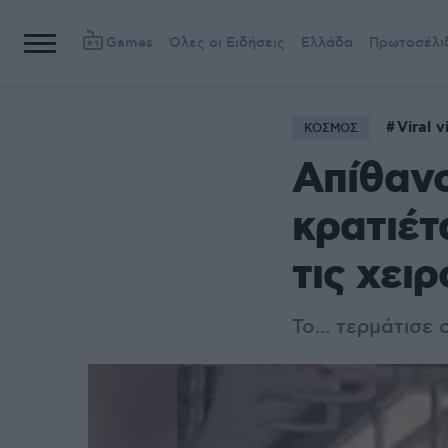
Games
Όλες οι Ειδήσεις
Ελλάδα
Πρωτοσέλι
Viral v
ΚΟΣΜΟΣ
Απίθανο
κρατιέτα
τις χει
Το... τερμάτισε