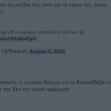
ό τα μαλλιά της, αντί για τα χέρια της, όπως
ς.
s off a subway handrail by her hair 😮
r.com/r3NxBpsFgQ
n (@TheSun)
August 5, 2022
ίστευτο, η γυναίκα δείχνει να το διασκεδάζει κ
 της δεν την κοιτά περίεργα!