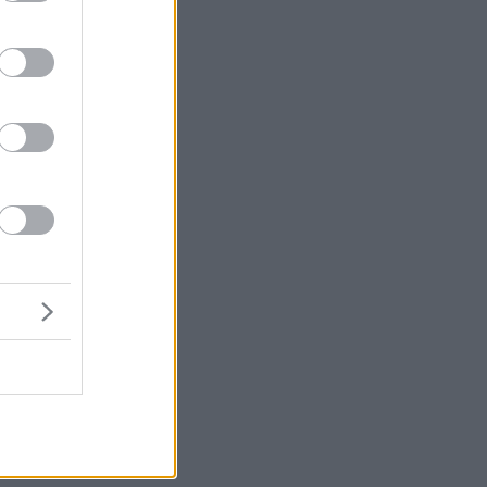
μή
ρη