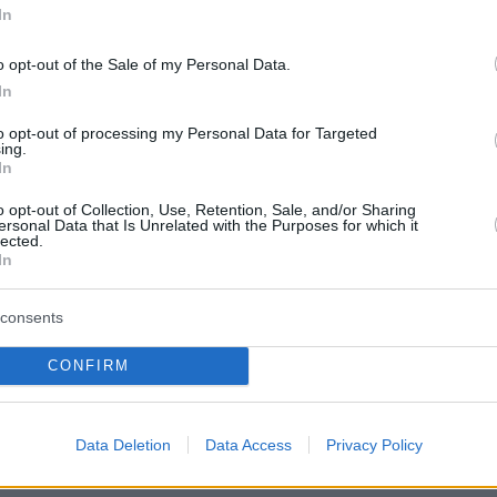
In
protothema.gr στο Google News
ο
και μάθετε πρώτοι όλες
o opt-out of the Sale of my Personal Data.
In
to opt-out of processing my Personal Data for Targeted
Ειδήσεις
ελευταίες
από την Ελλάδα και τον Κόσμο, τη στιγ
ing.
Protothema.gr
 στο
In
o opt-out of Collection, Use, Retention, Sale, and/or Sharing
Α
ersonal Data that Is Unrelated with the Purposes for which it
ΠΡΟΣΘΗΚΗ ΣΧΟΛΙΟΥ
(6)
lected.
In
consents
 κατέβηκε αρον αρον
06.08.2022, 06:23
CONFIRM
 μερικών δευτερολέπτων για τις εντυπώσεις έγινε ολόκλη
ακά ΜΜΕ
Data Deletion
Data Access
Privacy Policy