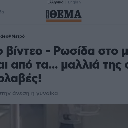
Ελληνικά
English
δα
ideo
Μετρό
 βίντεο - Ρωσίδα στο 
ι από τα... μαλλιά της 
ρολαβές!
 στην άνεση η γυναίκα