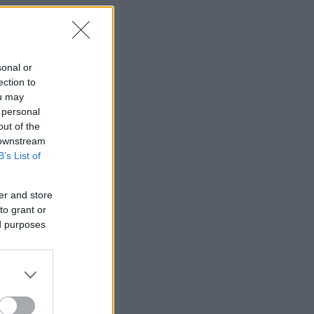
sonal or
ection to
ou may
 personal
out of the
 downstream
B’s List of
er and store
to grant or
ed purposes