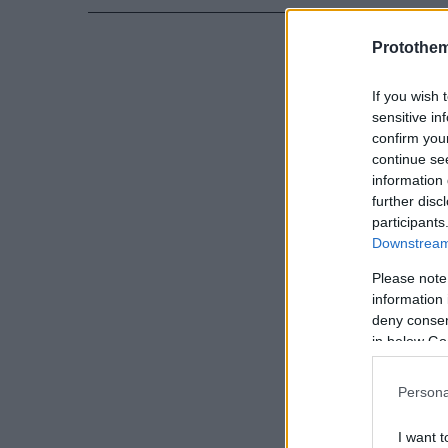
Protothe
If you wish 
sensitive in
confirm you
continue se
information 
further disc
participants
Downstream 
Please note
information 
deny consent
in below Go
Persona
I want t