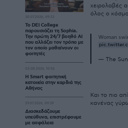
χειρολαβές απ
όλος ο κόσμο
30.07.2026, 09:33
Το DEI College
παρουσιάζει τη Sophia.
Την πρώτη 24/7 βοηθό AI
Woman swing
που αλλάζει τον τρόπο με
pic.twitte
τον οποίο μαθαίνουν οι
φοιτητές
— The Su
03.08.2026, 10:56
Η Smart φοιτητική
κατοικία στην καρδιά της
Αθήνας
Και το πιο απ
κανένας γύρω
29.07.2026, 09:39
Διασκεδάζουμε
υπεύθυνα, επιστρέφουμε
με ασφάλεια