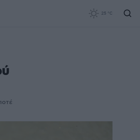
25
°C
ού
ποτέ