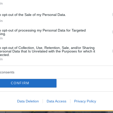
ών: Η λίστα της
In
ΣΤΕΛΙΟΣ ΖΩΝΤΟΣ
α ένα ασφαλές
πριν 44 λεπτά
o opt-out of the Sale of my Personal Data.
Όταν το ψέμα τηρεί ωράριο
γραφείου
In
 σήμερα η 46χρονη
ΠΑΝΟΣ ΛΟΥΚΑΚΟΣ
to opt-out of processing my Personal Data for Targeted
για την επίθεση στη
ing.
πριν 44 λεπτά
 νύχτα στα
In
Επάγγελμα βουλευτής: το «ηθικό» 
ΓΑΔΑ
το υλικό «πλεονέκτημα»
o opt-out of Collection, Use, Retention, Sale, and/or Sharing
ersonal Data that Is Unrelated with the Purposes for which it
lected.
In
Σ ΕΙΔΗΣΕΙΣ
consents
CONFIRM
Data Deletion
Data Access
Privacy Policy