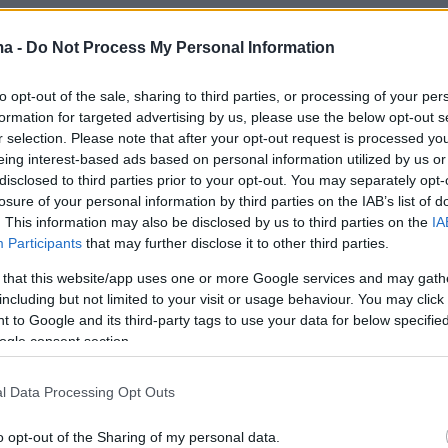
Ειδήσεις
Δημοφιλή
Σχολιασμ
ma -
Do Not Process My Personal Information
ΣΕΩΝ
to opt-out of the sale, sharing to third parties, or processing of your per
formation for targeted advertising by us, please use the below opt-out s
πριν 26 λεπτά
 φόρεσε μπικίνι με
r selection. Please note that after your opt-out request is processed y
Σάλος στη Λιθουανία από σαμποτά
λληνικής σημαίας
eing interest-based ads based on personal information utilized by us or
σε προσπάθεια ρεκόρ powerlifting
ισμό του
από Βελγίδα: «Είμαι ρατσιστής και 
disclosed to third parties prior to your opt-out. You may separately opt-
στην Ελλάδα: Ένα
έκανα επίτηδες» έγραψε ο δράστη
losure of your personal information by third parties on the IAB’s list of
α ξεχάσω ποτέ
. This information may also be disclosed by us to third parties on the
IA
πριν 38 λεπτά
Participants
that may further disclose it to other third parties.
Η Ιουλία Καλλιμάνη θύμωσε με θεα
 ο δήμαρχος
που της πέταξε λουλούδια στην
 that this website/app uses one or more Google services and may gath
 ακόμη
Ηγουμενίτσα: Του τα επέστρεψε στ
including but not limited to your visit or usage behaviour. You may click 
ια την πυρκαγιά στη
κεφάλι και είπε «εσένα σ' αρέσει
 to Google and its third-party tags to use your data for below specifi
αυτό...», δείτε βίντεο
ogle consent section.
ΜΙΧΑΛΗΣ ΣΤΟΥΚΑΣ
σσινό της νηστείας
l Data Processing Opt Outs
πριν 43 λεπτά
ς συνταγές
Καλός ο σχεδιασμός, αλλά οι
φωτιές... δεν τον υπολογίζουν
o opt-out of the Sharing of my personal data.