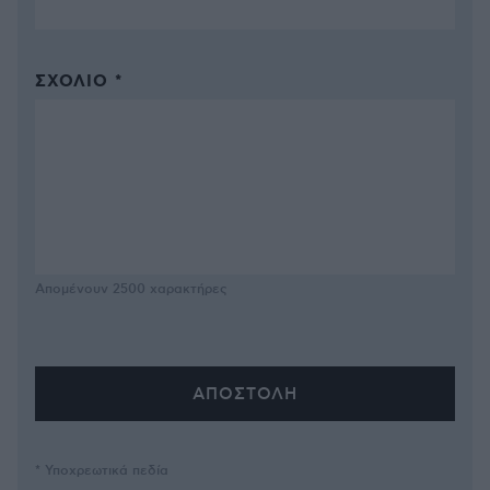
ΣΧΌΛΙΟ *
Απομένουν
2500
χαρακτήρες
* Υποχρεωτικά πεδία