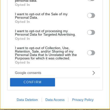
personal data.
grant or deny consent to Google and its third-party tags to
Opted In
use your data for below specified purposes in below Google
consent section.
I want to opt-out of the Sale of my
Personal Data.
Opted In
I want to opt-out of processing my
Personal Data for Targeted Advertising.
Opted In
I want to opt-out of Collection, Use,
Retention, Sale, and/or Sharing of my
Personal Data that Is Unrelated with the
Purposes for which it was collected.
Opted In
Google consents
CONFIRM
Data Deletion
Data Access
Privacy Policy
06.08.2026, 13:37