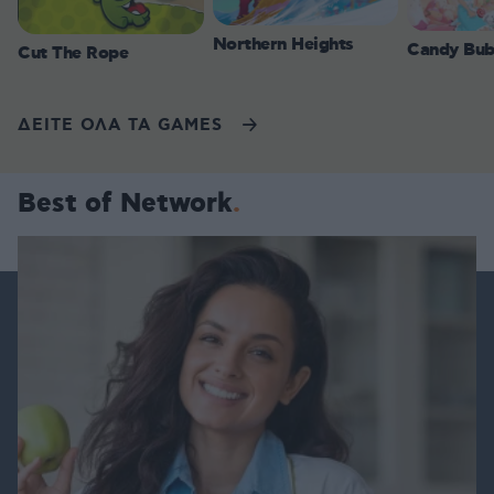
Northern Heights
Candy Bub
Cut The Rope
ΔΕΙΤΕ ΟΛΑ ΤΑ GAMES
Best of Network