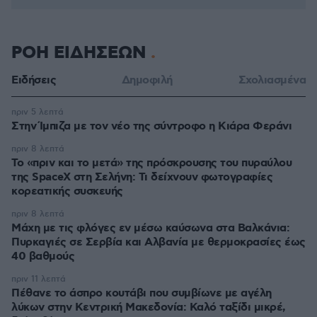
ΡΟΗ ΕΙΔΗΣΕΩΝ
Ειδήσεις
Δημοφιλή
Σχολιασμένα
πριν 5 λεπτά
Στην Ίμπιζα με τον νέο της σύντροφο η Κιάρα Φεράνι
πριν 8 λεπτά
Το «πριν και το μετά» της πρόσκρουσης του πυραύλου
της SpaceX στη Σελήνη: Τι δείχνουν φωτογραφίες
κορεατικής συσκευής
πριν 8 λεπτά
Μάχη με τις φλόγες εν μέσω καύσωνα στα Βαλκάνια:
Πυρκαγιές σε Σερβία και Αλβανία με θερμοκρασίες έως
40 βαθμούς
πριν 11 λεπτά
Πέθανε το άσπρο κουτάβι που συμβίωνε με αγέλη
λύκων στην Κεντρική Μακεδονία: Καλό ταξίδι μικρέ,