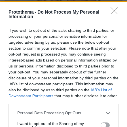
Protothema -
Do Not Process My Personal
Information
If you wish to opt-out of the sale, sharing to third parties, or
processing of your personal or sensitive information for
targeted advertising by us, please use the below opt-out
section to confirm your selection. Please note that after your
opt-out request is processed you may continue seeing
interest-based ads based on personal information utilized by
us or personal information disclosed to third parties prior to
your opt-out. You may separately opt-out of the further
disclosure of your personal information by third parties on the
IAB’s list of downstream participants. This information may
06.08.2026, 15:36
also be disclosed by us to third parties on the
IAB’s List of
Η απουσία μέσα στη νύχτα και η λεπτομέρεια στα
Downstream Participants
that may further disclose it to other
μηνύματα: Πώς η σύζυγος του Αφγανού ξεκίνησε
third parties.
να τον υποπτεύεται για τη δολοφονία της
Βρετανίδας στην Κυψέλη
Please note that this website/app uses one or more Google
Personal Data Processing Opt Outs
services and may gather and store information including but
not limited to your visit or usage behaviour. You may click to
I want to opt-out of the Sharing of my