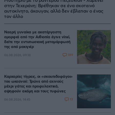
Μυστήριο με το ραντεβού Πεζεσκιάν - Χαμενεΐ
στην Τεχεράνη: Βρέθηκαν σε ένα σκοτεινό
αυτοκίνητο, άκουγαν, αλλά δεν έβλεπαν ο ένας
τον άλλο
Νεαρή γυναίκα με ακατέργαστη
ομορφιά από την Αιθιοπία έγινε viral,
δείτε την εντυπωσιακή μεταμόρφωσή
της από μακιγιέρ
189
06.08.2026, 09:18
Καρχαρίες τίγρεις, οι «σκουπιδοφάγοι»
του ωκεανού: Τρώνε από αχινούς
μέχρι γάτες και προφυλακτικά,
αψηφούν ακόμη και τους τυφώνες
13
06.08.2026, 14:45