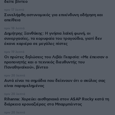
δείτε βίντεο
πριν 17 λεπτά
Συνελήφθη αστυνομικός για επικίνδυνη οδήγηση και
απείθεια
πριν 18 λεπτά
Δημήτρης Ξανθάκης: Η γνήσια λαϊκή φωνή, οι
συνεργασίες, τα κορυφαία του τραγούδια, γιατί δεν
έκανε καριέρα σε μεγάλες πίστες
πριν 19 λεπτά
Οι πρώτες δηλώσεις του Λιβάι Γκαρσία: «Με έπεισαν ο
προπονητής και ο τεχνικός διευθυντής του
Παναθηναϊκού», βίντεο
πριν 20 λεπτά
Αυτά είναι τα σημάδια που δείχνουν ότι ο σκύλος σας
είναι παραμελημένος
πριν 20 λεπτά
Rihanna: Χορεύει αισθησιακά στον A$AP Rocky κατά τη
διάρκεια κρουαζιέρας στα Μπαρμπέιντος
πριν 20 λεπτά