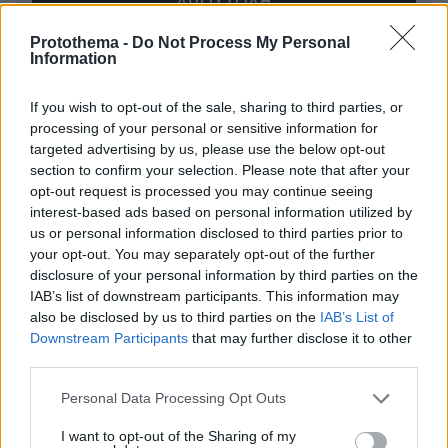
Protothema -
Do Not Process My Personal
Information
* Υποχρεωτικά πεδία
If you wish to opt-out of the sale, sharing to third parties, or
processing of your personal or sensitive information for
targeted advertising by us, please use the below opt-out
ΡΟΗ ΕΙΔΗΣΕΩΝ
section to confirm your selection. Please note that after your
opt-out request is processed you may continue seeing
Ειδήσεις
Δημοφιλή
Σχολιασμένα
interest-based ads based on personal information utilized by
us or personal information disclosed to third parties prior to
πριν 9 λεπτά
your opt-out. You may separately opt-out of the further
Συγκλονιστικό βίντεο από χειρουργείο την ώρα του
disclosure of your personal information by third parties on the
σεισμού των 7,1R στην Ιαπωνία: Τα πάντα κλυδωνίζονται,
IAB’s list of downstream participants. This information may
δύο προσπάθησαν να προστατεύσουν τον ασθενή
also be disclosed by us to third parties on the
IAB’s List of
Downstream Participants
that may further disclose it to other
πριν 15 λεπτά
Οι τελευταίες ημέρες του κουταβιού που ζούσε με
third parties.
λύκους στην Κεντρική Μακεδονία - Γιατί δεν
Please note that this website/app uses one or more Google
περισυνελέγη
Personal Data Processing Opt Outs
services and may gather and store information including but
πριν 17 λεπτά
not limited to your visit or usage behaviour. You may click to
I want to opt-out of the Sharing of my