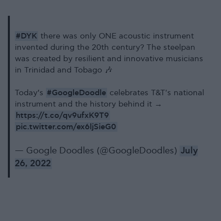
#DYK
there was only ONE acoustic instrument
invented during the 20th century? The steelpan
was created by resilient and innovative musicians
in Trinidad and Tobago 🎶
#GoogleDoodle
Today’s
celebrates T&T's national
instrument and the history behind it →
https://t.co/qv9ufxK9T9
pic.twitter.com/ex6ljSieG0
— Google Doodles (@GoogleDoodles)
July
26, 2022