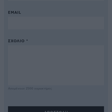
EMAIL
ΣΧΌΛΙΟ *
Απομένουν
2500
χαρακτήρες