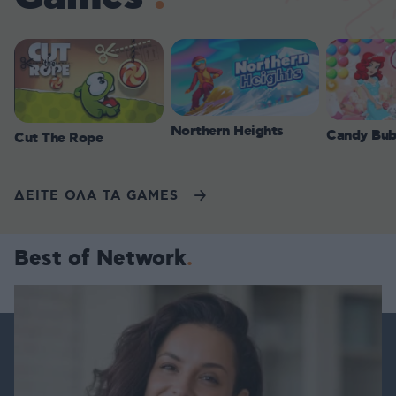
Northern Heights
Candy Bub
Cut The Rope
ΔΕΙΤΕ ΟΛΑ ΤΑ GAMES
Best of Network