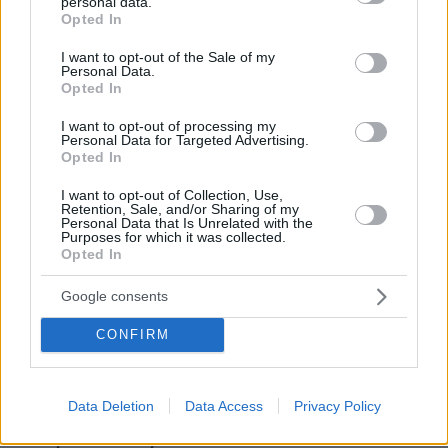
Διασκεδάζουμε υπεύθυνα, επιστρέφουμε με ασφάλεια
personal data.
grant or deny consent to Google and its third-party tags to
Opted In
use your data for below specified purposes in below Google
consent section.
I want to opt-out of the Sale of my
ΡΟΗ ΕΙΔΗΣΕΩΝ
Personal Data.
Opted In
Ειδήσεις
Δημοφιλή
Σχολιασμένα
I want to opt-out of processing my
Personal Data for Targeted Advertising.
Opted In
πριν 15 λεπτά
Δραματική διάσωση στην Κίνα: Φορτηγό έπεσε πάνω σε
I want to opt-out of Collection, Use,
αυτοκίνητο και το σκέπασε με κάρβουνα, τον οδηγό
Retention, Sale, and/or Sharing of my
έσωσε στρατιώτης, δείτε βίντεο
Personal Data that Is Unrelated with the
Purposes for which it was collected.
πριν 18 λεπτά
Opted In
Η εμμηνόπαυση πριν τα 40 αυξάνει τον κίνδυνο
υπέρτασης
Google consents
πριν 21 λεπτά
CONFIRM
Ιός Δυτικού Νείλου: Μάχη του ΕΚΕΑ για να μην χαθούν
πολύτιμες μονάδες αίματος
πριν 23 λεπτά
Data Deletion
Data Access
Privacy Policy
Σήμερα η απολογία του 55χρονου που έκρυβε τον
νεκρό πατέρα του σε καταψύκτη στον Μυστρά, τα