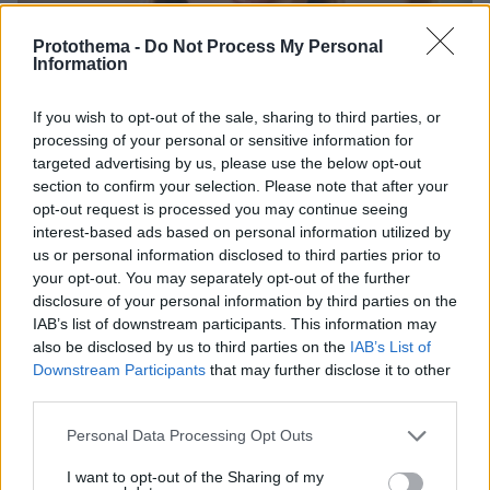
Protothema -
Do Not Process My Personal
Information
If you wish to opt-out of the sale, sharing to third parties, or
processing of your personal or sensitive information for
targeted advertising by us, please use the below opt-out
section to confirm your selection. Please note that after your
opt-out request is processed you may continue seeing
interest-based ads based on personal information utilized by
us or personal information disclosed to third parties prior to
30.07.2026, 09:33
your opt-out. You may separately opt-out of the further
Το DEI College παρουσιάζει τη Sophia. Την πρώτη 24/7
disclosure of your personal information by third parties on the
βοηθό AI που αλλάζει τον τρόπο με τον οποίο μαθαίνουν οι
IAB’s list of downstream participants. This information may
φοιτητές
also be disclosed by us to third parties on the
IAB’s List of
Downstream Participants
that may further disclose it to other
03.08.2026, 10:56
third parties.
Η Smart φοιτητική κατοικία στην καρδιά της Αθήνας
Please note that this website/app uses one or more Google
Personal Data Processing Opt Outs
services and may gather and store information including but
29.07.2026, 09:39
not limited to your visit or usage behaviour. You may click to
I want to opt-out of the Sharing of my