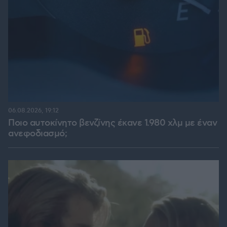
06.08.2026, 19:12
Ποιο αυτοκίνητο βενζίνης έκανε 1.980 χλμ με έναν
ανεφοδιασμό;