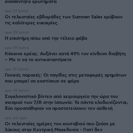
αναπάντητα ερωτήματα
πριν 27 λεπτά
Οι τελευταίες εβδομάδες των Summer Sales κρύβουν
τις καλύτερες ευκαιρίες
πριν 29 λεπτά
Η επιστήμη πίσω από την τέλεια φάβα
πριν 29 λεπτά
Κόκκινο κρέας: Αυξάνει κατά 49% τον κίνδυνο διαβήτη
– Με τι να το αντικαταστήσετε
πριν 31 λεπτά
Γονικές παροχές: Οι παγίδες στις μεταφορές χρημάτων
που μπορεί να κοστίσουν σε φόρο
πριν 39 λεπτά
Συγκλονιστικό βίντεο από χειρουργείο την ώρα του
σεισμού των 7,1R στην Ιαπωνία: Τα πάντα κλυδωνίζονται,
δύο προσπάθησαν να προστατεύσουν τον ασθενή
πριν μία ώρα
Οι τελευταίες ημέρες του κουταβιού που ζούσε με
λύκους στην Κεντρική Μακεδονία - Γιατί δεν