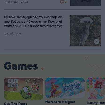
2
06.08.2026, 22:24
Οι τελευταίες ημέρες του κουταβιού
που ζούσε με λύκους στην Κεντρική
Μακεδονία - Γιατί δεν περισυνελέγη
πριν μία ώρα
Games
Northern Heights
Candy Bub
Cut The Rope