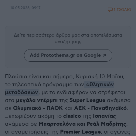
10.05.2026, 09:17
1 ΣΧΟΛΙΟ
Δείτε περισσότερα άρθρα μας
στα αποτελέσματα
αναζήτησης
Add Protothema.gr on Google
Πλούσιο είναι και σήμερα, Κυριακή 10 Μαΐου,
το τηλεοπτικό πρόγραμμα των
αθλητικών
μεταδόσεων
, με το ενδιαφέρον να στρέφεται
μεγάλα ντέρμπι
Super League
στα
της
ανάμεσα
Ολυμπιακό - ΠΑΟΚ
ΑΕΚ - Παναθηναϊκό
σε
και
.
clasico
Ισπανίας
Ξεχωρίζουν ακόμη το
της
Μπαρτσελόνα και Ρεάλ Μαδρίτης
ανάμεσα σε
,
Premier League
οι αναμετρήσεις της
, οι αγώνες