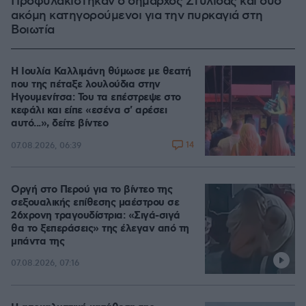
Προφυλακίστηκαν ο δήμαρχος Στυλίδας και δύο
ακόμη κατηγορούμενοι για την πυρκαγιά στη
Βοιωτία
Η Ιουλία Καλλιμάνη θύμωσε με θεατή
που της πέταξε λουλούδια στην
Ηγουμενίτσα: Του τα επέστρεψε στο
κεφάλι και είπε «εσένα σ' αρέσει
αυτό...», δείτε βίντεο
14
07.08.2026, 06:39
Οργή στο Περού για το βίντεο της
σεξουαλικής επίθεσης μαέστρου σε
26χρονη τραγουδίστρια: «Σιγά-σιγά
θα το ξεπεράσεις» της έλεγαν από τη
μπάντα της
07.08.2026, 07:16