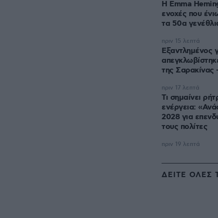
H Emma Heming 
ενοχές που ένι
τα 50α γενέθλι
πριν 15 λεπτά
Εξαντλημένος 
απεγκλωβίστηκ
της Σαρακίνας 
πριν 17 λεπτά
Τι σημαίνει ρήτ
ενέργεια: «Ανάσα» 1 δισ. έως το
2028 για επενδύ
τους πολίτες
πριν 19 λεπτά
ΔΕΙΤΕ ΟΛΕΣ 