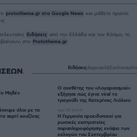
protothema.gr στο Google News
το
και μάθετε πρώτοι
εις
Ειδήσεις
 τελευταίες
από την Ελλάδα και τον Κόσμο, τη
Protothema.gr
μβαίνουν, στο
Ειδήσεις
Δημοφιλή
Σχολιασμέν
ΗΣΕΩΝ
Ο συνθέτης του «Λογαριασμού»
ίο Μηδέν
εξήγησε πώς έγινε viral το
τραγούδι της Κατερίνας Λιόλιου
άνουμε όλοι με τα
πριν 24 λεπτά
 το χαρτί κουζίνας
Η Γερμανία προειδοποιεί για
ρωσικές εκστρατείες
παραπληροφόρησης ενόψει των
εκλογών του Σεπτεμβρίου