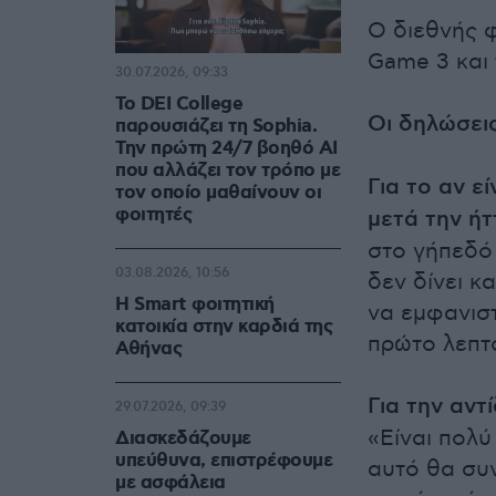
Ο διεθνής 
Game 3 και 
30.07.2026, 09:33
Το DEI College
Οι δηλώσει
παρουσιάζει τη Sophia.
Την πρώτη 24/7 βοηθό AI
που αλλάζει τον τρόπο με
Για το αν ε
τον οποίο μαθαίνουν οι
φοιτητές
μετά την ή
στο γήπεδό 
03.08.2026, 10:56
δεν δίνει κ
Η Smart φοιτητική
να εμφανισ
κατοικία στην καρδιά της
πρώτο λεπτ
Αθήνας
Για την αντ
29.07.2026, 09:39
«Είναι πολύ
Διασκεδάζουμε
υπεύθυνα, επιστρέφουμε
αυτό θα συν
με ασφάλεια