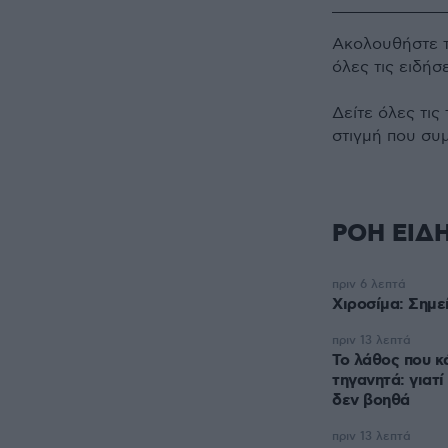
Ακολουθήστε 
όλες τις ειδήσ
Δείτε όλες τις
στιγμή που συ
ΡΟΗ ΕΙΔ
πριν 6 λεπτά
Χιροσίμα: Σημε
πριν 13 λεπτά
Το λάθος που κ
τηγανητά: γιατί
δεν βοηθά
πριν 13 λεπτά