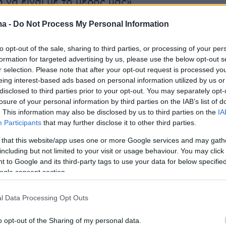
 να είναι με το μέρος μας».
ma -
Do Not Process My Personal Information
ίναι έτοιμος να βγει ξανά μπροστά:
«Αυτό που
ει είναι να κερδίσουμε το 4ο παιχνίδι και να
to opt-out of the sale, sharing to third parties, or processing of your per
 στο Final Fοur. Από εκεί και πέρα ποιος θα
formation for targeted advertising by us, please use the below opt-out s
r selection. Please note that after your opt-out request is processed y
ά δεν με ενδιαφέρει αυτήν την στιγμή».
eing interest-based ads based on personal information utilized by us or
disclosed to third parties prior to your opt-out. You may separately opt-
ση και το γεγονός ότι τρέφεται ο
losure of your personal information by third parties on the IAB’s list of
. This information may also be disclosed by us to third parties on the
IA
ς από την πίεση και αν είναι το στοιχείο που
Participants
that may further disclose it to other third parties.
άνει την διαφορά:
«Δεν ξέρω ποιο στοιχείο θα
 that this website/app uses one or more Google services and may gath
ιαφορά, το θέμα είναι να την κάνει και να
including but not limited to your visit or usage behaviour. You may click 
παιχνίδι».
 to Google and its third-party tags to use your data for below specifi
ogle consent section.
πούτο του στο T-Center για ματς των Playoffs:
l Data Processing Opt Outs
ερη στιγμή για εμένα. Μεγάλη μου τιμή να
ε αυτόν τον σύλλογο και να αγωνίζομαι σε
o opt-out of the Sharing of my personal data.