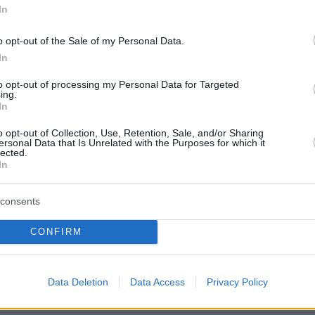
πεδο και σε τόσο σημαντικά παιχνίδια. Ελπίζω
In
ουμε αυτήν την φορά να πάρουμε τη νίκη».
o opt-out of the Sale of my Personal Data.
In
to opt-out of processing my Personal Data for Targeted
ing.
𝗞 𝗳𝘁. 𝗡𝗶𝗸𝗼𝘀 𝗥𝗼𝗴𝗸𝗮𝘃𝗼𝗽𝗼𝘂𝗹𝗼𝘀 🗣️☘️
In
o opt-out of Collection, Use, Retention, Sale, and/or Sharing
kavopoulos highlights the team’s mindset ahead of
ersonal Data that Is Unrelated with the Purposes for which it
lected.
ve Game 4 and the collective drive to leave
In
 on the court! 💪
consents
n, one goal: staying locked in and fueled by the
f…
pic.twitter.com/R63CRxzMKH
CONFIRM
hinaikos BC (@Paobcgr)
May 7, 2026
Data Deletion
Data Access
Privacy Policy