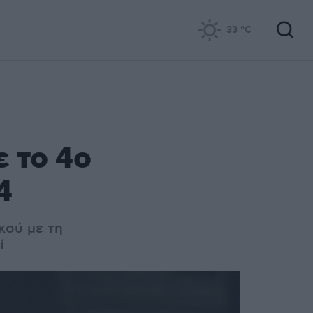
33
°C
ε το 4ο
4
κού με τη
ί