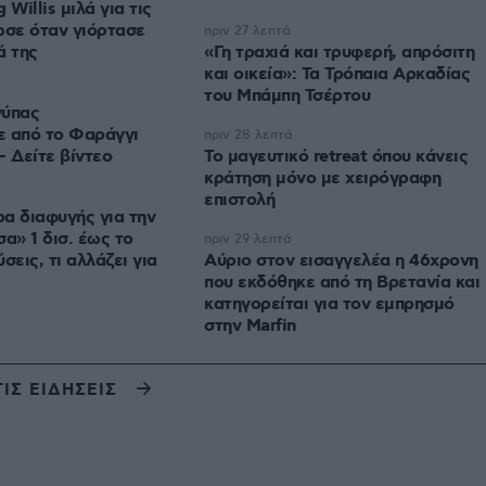
Willis μιλά για τις
ωσε όταν γιόρτασε
πριν 27 λεπτά
ά της
«Γη τραχιά και τρυφερή, απρόσιτη
και οικεία»: Τα Τρόπαια Αρκαδίας
του Μπάμπη Τσέρτου
γύπας
ε από το Φαράγγι
πριν 28 λεπτά
– Δείτε βίντεο
Το μαγευτικό retreat όπου κάνεις
κράτηση μόνο με χειρόγραφη
επιστολή
ρα διαφυγής για την
πριν 29 λεπτά
σεις, τι αλλάζει για
Αύριο στον εισαγγελέα η 46χρονη
που εκδόθηκε από τη Βρετανία και
κατηγορείται για τον εμπρησμό
στην Marfin
ΤΙΣ ΕΙΔΗΣΕΙΣ