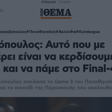
Ελληνικά
English
δα
Ρογκαβόπουλος
Παναθηναϊκός
Βαλένθια
Euroleague
πουλος: Αυτό που με
ρει είναι να κερδίσουμ
 και να πάμε στο Final-
όπουλος σχολίασε το Game 3 του Παναθηναϊ
και το παιχνίδι της Παρασκευής που ακολουθε