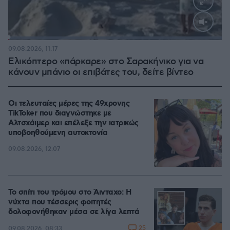
Loaded
:
100.00%
09.08.2026, 11:17
Ελικόπτερο «πάρκαρε» στο Σαρακήνικο για να
κάνουν μπάνιο οι επιβάτες του, δείτε βίντεο
Οι τελευταίες μέρες της 49χρονης
TikToker που διαγνώστηκε με
Αλτσχάιμερ και επέλεξε την ιατρικώς
υποβοηθούμενη αυτοκτονία
09.08.2026, 12:07
Το σπίτι του τρόμου στο Άινταχο: Η
νύχτα που τέσσερις φοιτητές
δολοφονήθηκαν μέσα σε λίγα λεπτά
25
09.08.2026, 08:33