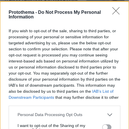
με μονοκίνι σε παραλία στα Χανιά
Protothema -
Do Not Process My Personal
9
09.08.2026, 13:45
Information
If you wish to opt-out of the sale, sharing to third parties, or
processing of your personal or sensitive information for
targeted advertising by us, please use the below opt-out
Άλογα χορεύουν πάνω σε σπασμένα
section to confirm your selection. Please note that after your
μπουκάλια στη Λέσβο - A Promise to
opt-out request is processed you may continue seeing
Animals: «Όταν η κριτική σε ένα έθιμο
interest-based ads based on personal information utilized by
θεωρείται επίθεση σε έναν τόπο»
us or personal information disclosed to third parties prior to
your opt-out. You may separately opt-out of the further
65
09.08.2026, 11:37
disclosure of your personal information by third parties on the
IAB’s list of downstream participants. This information may
also be disclosed by us to third parties on the
IAB’s List of
Downstream Participants
that may further disclose it to other
third parties.
Games
Please note that this website/app uses one or more Google
Personal Data Processing Opt Outs
services and may gather and store information including but
not limited to your visit or usage behaviour. You may click to
I want to opt-out of the Sharing of my