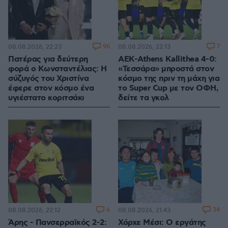
96
7
08.08.2026, 22:23
08.08.2026, 22:13
Πατέρας για δεύτερη
ΑΕΚ-Athens Kallithea 4-0:
φορά ο Κωνσταντέλιας: Η
«Τεσσάρα» μπροστά στον
σύζυγός του Χριστίνα
κόσμο της πριν τη μάχη για
έφερε στον κόσμο ένα
το Super Cup με τον ΟΦΗ,
υγιέστατο κοριτσάκι
δείτε τα γκολ
6
34
08.08.2026, 22:12
08.08.2026, 21:43
Άρης - Πανσερραϊκός 2-2:
Χόρχε Μέσι: Ο εργάτης