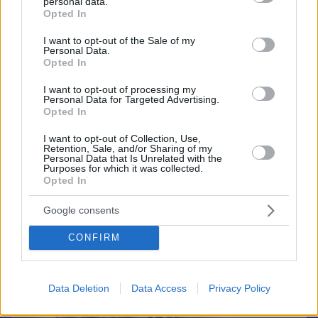
personal data.
grant or deny consent to Google and its third-party tags to
Opted In
use your data for below specified purposes in below Google
consent section.
I want to opt-out of the Sale of my
Personal Data.
Northern Heights
Candy Bub
Opted In
Cut The Rope
I want to opt-out of processing my
Personal Data for Targeted Advertising.
ΔΕΙΤΕ ΟΛΑ ΤΑ GAMES
Opted In
Best of Network
I want to opt-out of Collection, Use,
Retention, Sale, and/or Sharing of my
Personal Data that Is Unrelated with the
Purposes for which it was collected.
Opted In
Google consents
CONFIRM
Data Deletion
Data Access
Privacy Policy