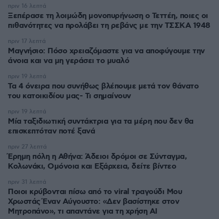
πριν 16 λεπτά
Ξεπέρασε τη λοιμώδη μονοπυρήνωση ο Τεττέη, ποιες οι
πιθανότητες να προλάβει τη ρεβάνς με την ΤΣΣΚΑ 1948
πριν 17 λεπτά
Μαγνήσιο: Πόσο χρειαζόμαστε για να αποφύγουμε την
άνοια και να μη γεράσει το μυαλό
πριν 19 λεπτά
Τα 4 όνειρα που συνήθως βλέπουμε μετά τον θάνατο
του κατοικιδίου μας- Τι σημαίνουν
πριν 19 λεπτά
Μία ταξιδιωτική συντάκτρια για τα μέρη που δεν θα
επισκεπτόταν ποτέ ξανά
πριν 27 λεπτά
Έρημη πόλη η Αθήνα: Άδειοι δρόμοι σε Σύνταγμα,
Κολωνάκι, Ομόνοια και Εξάρχεια, δείτε βίντεο
πριν 31 λεπτά
Ποιοι κρύβονται πίσω από το viral τραγούδι Μου
Χρωστάς Έναν Αύγουστο: «Δεν βασίστηκε στον
Μητροπάνο», τι απαντάνε για τη χρήση AI