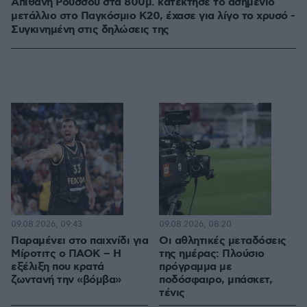
Απίθανη Ρούσσου στα 800μ. κατέκτησε το ασημένιο
μετάλλιο στο Παγκόσμιο Κ20, έχασε για λίγο το χρυσό -
Συγκινημένη στις δηλώσεις της
09.08.2026, 09:43
09.08.2026, 08:20
Παραμένει στο παιχνίδι για
Οι αθλητικές μεταδόσεις
Μίροτιτς ο ΠΑΟΚ – Η
της ημέρας: Πλούσιο
εξέλιξη που κρατά
πρόγραμμα με
ζωντανή την «βόμβα»
ποδόσφαιρο, μπάσκετ,
τένις