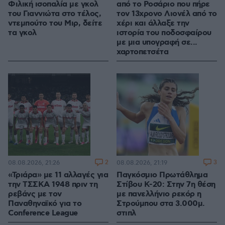
Φιλική ισοπαλία με γκολ
από το Ροσάριο που πήρε
του Γιαννιώτα στο τέλος,
τον 13χρονο Λιονέλ από το
ντεμπούτο του Μιρ, δείτε
χέρι και άλλαξε την
τα γκολ
ιστορία του ποδοσφαίρου
με μια υπογραφή σε...
χαρτοπετσέτα
2
3
08.08.2026, 21:26
08.08.2026, 21:19
«Τριάρα» με 11 αλλαγές για
Παγκόσμιο Πρωτάθλημα
την ΤΣΣΚΑ 1948 πριν τη
Στίβου Κ-20: Στην 7η θέση
ρεβάνς με τον
με πανελλήνιο ρεκόρ η
Παναθηναϊκό για το
Στρούμπου στα 3.000μ.
Conference League
στιπλ