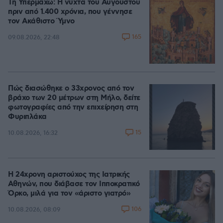
Τη Υπερμάχω: Η νύχτα του Αυγούστου
πριν από 1.400 χρόνια, που γέννησε
τον Ακάθιστο Ύμνο
165
09.08.2026, 22:48
Πώς διασώθηκε ο 33χρονος από τον
βράχο των 20 μέτρων στη Μήλο, δείτε
φωτογραφίες από την επιχείρηση στη
Φυριπλάκα
15
10.08.2026, 16:32
Η 24χρονη αριστούχος της Ιατρικής
Αθηνών, που διάβασε τον Ιπποκρατικό
Όρκο, μιλά για τον «άριστο γιατρό»
106
10.08.2026, 08:09