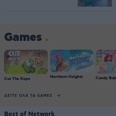
Games
Northern Heights
Candy Bub
Cut The Rope
ΔΕΙΤΕ ΟΛΑ ΤΑ GAMES
Best of Network