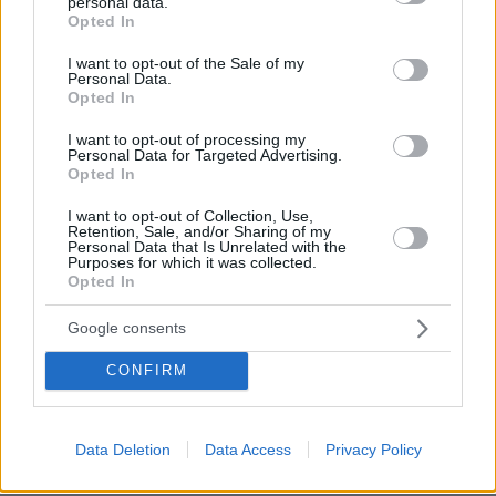
Αναρτήθηκαν οι προσωρινοί πίνακες για τα voucher
personal data.
grant or deny consent to Google and its third-party tags to
Opted In
παιδικών και βρεφονηπιακών σταθμών ΕΣΠΑ 2026-
use your data for below specified purposes in below Google
2027
consent section.
I want to opt-out of the Sale of my
Personal Data.
πριν 17 λεπτά
Opted In
Φωτιά σε Γαστούνη και Κοττέικα Ηλείας, ενισχύθηκαν
οι δυνάμεις της Πυροσβεστικής, δείτε φωτογραφίες
I want to opt-out of processing my
Personal Data for Targeted Advertising.
πριν 17 λεπτά
Opted In
«Ένας επίγειος παράδεισος με φοβερό φαγητό και
πεντακάθαρες παραλίες»: Η Χαλκιδική του Ζερόμ
I want to opt-out of Collection, Use,
Καλούτα
Retention, Sale, and/or Sharing of my
Personal Data that Is Unrelated with the
Purposes for which it was collected.
πριν 18 λεπτά
Opted In
Στο «κόκκινο» το Χρηματιστήριο, αλλά κράτησε τις
2.600 μονάδες
Google consents
πριν 19 λεπτά
Το γιοτ του Ζούκερμπεργκ άκουσε κλήση για βοήθεια
CONFIRM
από άλλο σκάφος αλλά αδιαφόρησε
Data Deletion
Data Access
Privacy Policy
ΔΕΙΤΕ ΟΛΕΣ ΤΙΣ ΕΙΔΗΣΕΙΣ