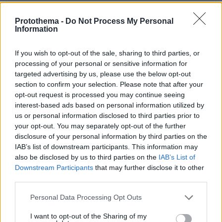
πριν 10 λεπτά
Protothema -
Do Not Process My Personal
«Ευχαριστώ τον Ολυμπιακό που έζησα το όνειρο της
Information
κατάκτησης του Ευρωπαϊκού»: Το αντίο του Γιώργου
Μασούρα στους Πειραιώτες
If you wish to opt-out of the sale, sharing to third parties, or
πριν 11 λεπτά
processing of your personal or sensitive information for
Γιατί κάηκε η Αττικοβοιωτία: Υπεροπλία στον αέρα, αλλά
targeted advertising by us, please use the below opt-out
η μάχη χάθηκε στο έδαφος
section to confirm your selection. Please note that after your
opt-out request is processed you may continue seeing
πριν 11 λεπτά
Αναστάτωση σε κλινική εξωσωματικής στο Μιλάνο:
interest-based ads based on personal information utilized by
Έβαλαν σε γυναίκα το έμβρυο άλλου ζευγαριού
us or personal information disclosed to third parties prior to
your opt-out. You may separately opt-out of the further
πριν 11 λεπτά
disclosure of your personal information by third parties on the
Φωτιά στο Κοκκινόχωμα Καβάλας: 112 για ετοιμότητα,
IAB’s list of downstream participants. This information may
ενισχύθηκαν οι δυνάμεις της Πυροσβεστικής
also be disclosed by us to third parties on the
IAB’s List of
Downstream Participants
that may further disclose it to other
πριν 11 λεπτά
«Όχι στην ανεξέλεγκτη μετανάστευση», λένε η Τζόρτζια
third parties.
Μελόνι και η Μέτε Φρεντέρικσεν: Ζητούν κέντρα
Please note that this website/app uses one or more Google
επαναπατρισμού σε τρίτες χώρες
Personal Data Processing Opt Outs
services and may gather and store information including but
πριν 12 λεπτά
not limited to your visit or usage behaviour. You may click to
I want to opt-out of the Sharing of my