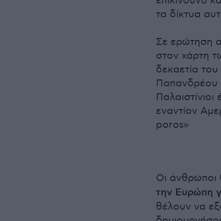
επικίνδυνο κα
τα δίκτυα αυ
Σε ερώτηση α
στον χάρτη τ
δεκαετία του
Παπανδρέου 
Παλαιστίνιοι
εναντίον Αμε
poros»
Οι άνθρωποι 
την Ευρώπη γ
θέλουν να εξ
δημιουργήσου