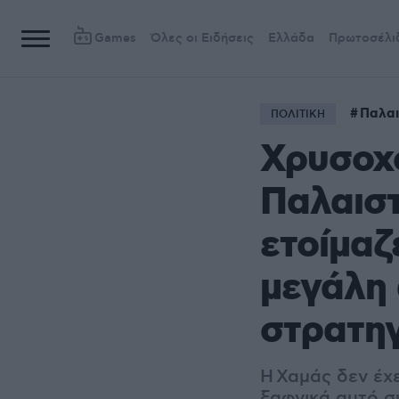
Games
Όλες οι Ειδήσεις
Ελλάδα
Πρωτοσέλι
Παλαι
ΠΟΛΙΤΙΚΗ
Χρυσοχο
Παλαιστ
ετοίμαζ
μεγάλη 
στρατηγ
H Χαμάς δεν έχε
ξαφνικά αυτό συ