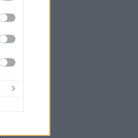
ν
ά
υ
λύ