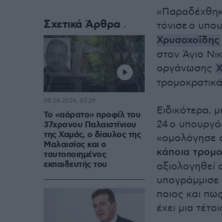
«Παραδέχθηκε
Σχετικά Άρθρα
τόνισε ο υπο
Χρυσοχοΐδης
στον Άγιο Νι
οργάνωσης
τρομοκρατικά
08.06.2026, 07:29
Ειδικότερα, μ
Το «αόρατο» προφίλ του
24 ο υπουργό
37χρονου Παλαιστίνιου
της Χαμάς, ο δίαυλος της
«ομολόγησε ό
Μαλαισίας και ο
κάποια τρομο
ταυτοποιημένος
εκπαιδευτής του
αξιολογηθεί 
υπογράμμισε 
ποιος και πως
έχει μια τέτο