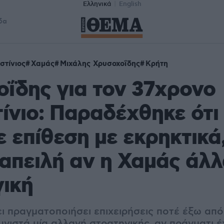
Ελληνικά
English
δα
στίνιος
Χαμάς
Μιχάλης Χρυσοχοΐδης
Κρήτη
ΐδης για τον 37χρονο
ίνιο: Παραδέχθηκε ότι
ε επίθεση με εκρηκτικά
απειλή αν η Χαμάς άλ
ική
ι πραγματοποιήσει επιχειρήσεις ποτέ έξω από
νιστά μία αλλαγή στρατηγικής, αν πράγματι έ