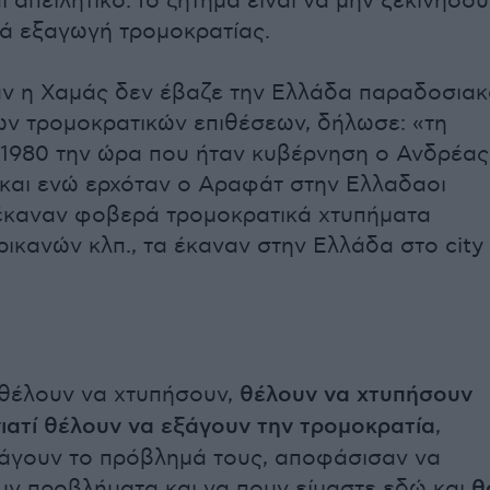
ι απειλητικό. Το ζήτημα είναι να μην ξεκινήσο
τά εξαγωγή τρομοκρατίας.
ν η Χαμάς δεν έβαζε την Ελλάδα παραδοσια
ων τρομοκρατικών επιθέσεων, δήλωσε: «τη
 1980 την ώρα που ήταν κυβέρνηση ο Ανδρέας
και ενώ ερχόταν ο Αραφάτ στην Ελλαδαοι
 έκαναν φοβερά τρομοκρατικά χτυπήματα
ρικανών κλπ., τα έκαναν στην Ελλάδα στο city 
θέλουν να χτυπήσουν,
θέλουν να χτυπήσουν
ιατί θέλουν να εξάγουν την τρομοκρατία
,
άγουν το πρόβλημά τους, αποφάσισαν να
ν προβλήματα και να πουν είμαστε εδώ και
θ