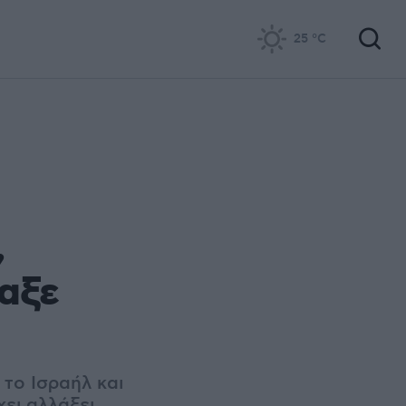
25
°C
,
λαξε
 το Ισραήλ και
χει αλλάξει