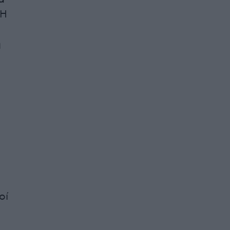
 Η
ή
οί