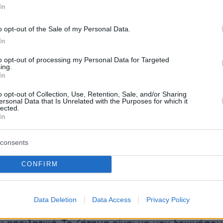
In
ν ο 37χρονος είχε συνεργούς
, ο υπουργούς
 «
οι Αρχές έχουν
εντοπίσει κάποια άτομα
» και
o opt-out of the Sale of my Personal Data.
In
 «είναι επιχειρησιακά ζητήματα και θα βρεθού
εύω θα εντοπιστούν όλοι στο τέλος».
to opt-out of processing my Personal Data for Targeted
ing.
In
είναι να μην ξεκινήσουν τα δίκτυα αυτ
o opt-out of Collection, Use, Retention, Sale, and/or Sharing
ρομοκρατίας»
ersonal Data that Is Unrelated with the Purposes for which it
lected.
In
ο υπουργός Προστασίας του Πολίτη, «αυτό πο
μεσα και όλη την Ευρώπη είναι αν έχουν
consents
οιμάζονται να απλωθούν
δίκτυα, τα οποία θα
CONFIRM
κρατικά χτυπήματα σε ισραηλινούς ή
τόχους
. Αυτό είναι
εφιαλτικό
. Εμείς είμαστε μια
ική, φιλοξενούμε χιλιάδες πολίτες από το
Data Deletion
Data Access
Privacy Policy
 και άλλες χώρες στην Ευρώπη. Αυτό είναι πο