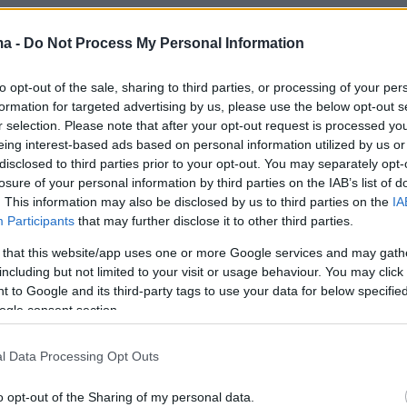
ma -
Do Not Process My Personal Information
to opt-out of the sale, sharing to third parties, or processing of your per
formation for targeted advertising by us, please use the below opt-out s
r selection. Please note that after your opt-out request is processed y
eing interest-based ads based on personal information utilized by us or
disclosed to third parties prior to your opt-out. You may separately opt-
losure of your personal information by third parties on the IAB’s list of
. This information may also be disclosed by us to third parties on the
IA
Participants
that may further disclose it to other third parties.
 that this website/app uses one or more Google services and may gath
αι μία 40χρονη παλαιστινιακή, επαναστατική
including but not limited to your visit or usage behaviour. You may click 
εν έχει πραγματοποιήσει επιχειρήσεις ποτέ έξ
 to Google and its third-party tags to use your data for below specifi
λ
και ξαφνικά αυτό συνιστά μία αλλαγή
ogle consent section.
και αν πράγματι έχει αλλάξει στρατηγική είναι
. Φυσικά, υπάρχει δίκτυο», είπε.
l Data Processing Opt Outs
o opt-out of the Sharing of my personal data.