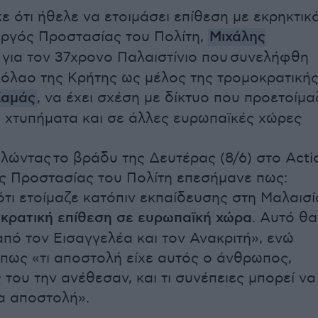
 ότι ήθελε να ετοιμάσει επίθεση με εκρηκτικά
υργός Προστασίας του Πολίτη,
Μιχάλης
για τον 37χρονο Παλαιστίνιο που συνελήφθη
κόλαο της Κρήτης ως μέλος της τρομοκρατική
Χαμάς
, να έχει σχέση με δίκτυο που προετοίμα
 χτυπήματα και σε άλλες ευρωπαϊκές χώρες
ιλώντας το βράδυ της Δευτέρας (8/6) στο Acti
ς Προστασίας του Πολίτη επεσήμανε πως:
τι ετοίμαζε κατόπιν εκπαίδευσης στη Μαλαισί
κρατική επίθεση σε ευρωπαϊκή χώρα
. Αυτό θα
από τον Εισαγγελέα και τον Ανακριτή», ενώ
πως «τι αποστολή είχε αυτός ο άνθρωπος,
 του την ανέθεσαν, και τι συνέπειες μπορεί να
ια αποστολή».