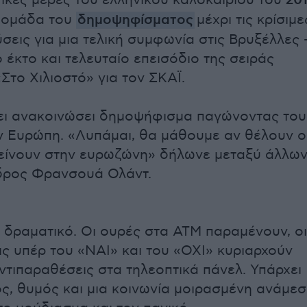
κτικές μέρες του ελληνικού καλοκαιριού του
20
βδομάδα του
δημοψηφίσματος
μέχρι τις κρίσιμε
σεις για μια τελική συμφωνία στις Βρυξέλλες 
 έκτο και τελευταίο επεισόδιο της σειράς
Στο Χιλιοστό» για τον ΣΚΑΪ.
ει ανακοινώσει δημοψήφισμα παγώνοντας του
ν Ευρώπη. «Λυπάμαι, θα μάθουμε αν θέλουν ο
είνουν στην ευρωζώνη» δήλωνε μεταξύ άλλων
δρος Φρανσουά Ολάντ.
αι δραματικό. Οι ουρές στα ΑΤΜ παραμένουν, οι
ς υπέρ του «ΝΑΙ» και του «ΟΧΙ» κυριαρχούν
αντιπαραθέσεις στα τηλεοπτικά πάνελ. Υπάρχει
ς, θυμός και μια κοινωνία μοιρασμένη ανάμε