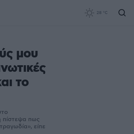
28
°C
ούς μου
ινωτικές
και το
στο
ή πίστεψα πως
 τραγωδία», είπε