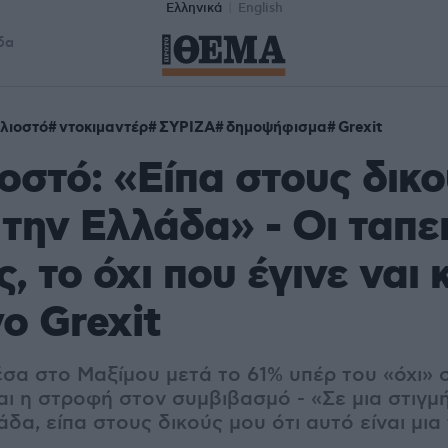
Ελληνικά
English
δα
ιλιοστό
ντοκιμαντέρ
ΣΥΡΙΖΑ
δημοψήφισμα
Grexit
ιοστό: «Είπα στους δικ
την Ελλάδα» - Οι ταπε
, το όχι που έγινε ναι 
ο Grexit
έσα στο Μαξίμου μετά το 61% υπέρ του «όχι» 
ι η στροφή στον συμβιβασμό - «Σε μια στιγμ
δα, είπα στους δικούς μου ότι αυτό είναι μια