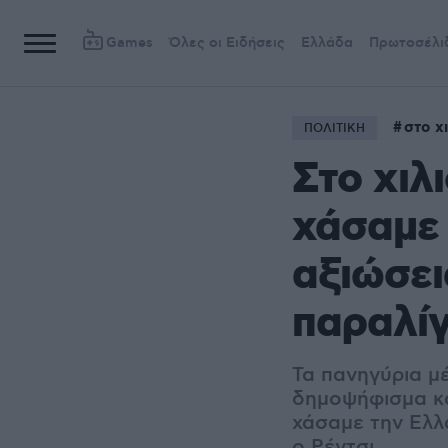
Games
Όλες οι Ειδήσεις
Ελλάδα
Πρωτοσέλι
στο χ
ΠΟΛΙΤΙΚΗ
Στο χιλ
χάσαμε 
αξιώσεις
παραλίγ
Τα πανηγύρια μ
δημοψήφισμα κα
χάσαμε την Ελλά
ο Ρέντσι