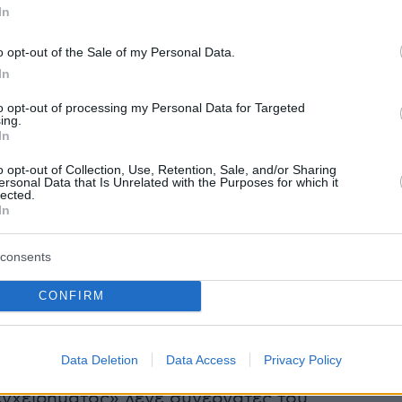
In
 Ιουνίου η Ελλάδα δεν καταβάλλει τη δόση
. ευρώ προς το ΔΝΤ και έμεινε εκτός πλαισίου,
o opt-out of the Sale of my Personal Data.
ενη πλέον στις χώρες όπως η Ζιμπάμπουε με
In
ς οφειλές.
to opt-out of processing my Personal Data for Targeted
ing.
In
 ότι θέλουν να μας πετάξουν έξω από το ευρ
ο κάνουν» διεμήνυε ο Αλέξης Τσίπρας μέσω
o opt-out of Collection, Use, Retention, Sale, and/or Sharing
ersonal Data that Is Unrelated with the Purposes for which it
του στην ΕΡΤ εκείνη την περίοδο.
lected.
In
ς παρακολουθεί με αγωνία και στην άλλη όχθη
consents
κού. Ο τότε πρόεδρος των ΗΠΑ Μπάρακ Ομπάμ
ματα προς την Μέγκελ. «Το μήνυμα Ομπάμα στ
CONFIRM
ύσε την κληρονομιά της: Αν θέλει να την
ι ως εκείνη που έσωσε την Ευρώπη, αλλά ως
Data Deletion
Data Access
Privacy Policy
πέβλεψε τη διάλυση του ευρώ και του
γχειρήματος» λένε συνεργάτες του.