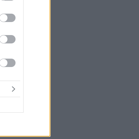
ώ
α
η