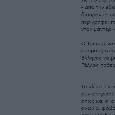
Τις πιο εκρη
- από την ε
διαπραγματεύ
περιγράφει το
ντοκιμαντέρ «
Ο Τσίπρας έχ
εταίρους στη
Έλληνες να μ
Γάλλος πρόε
Το κλίμα είν
συγκεντρώσει
όπως και οι 
αγωνία, φόβο