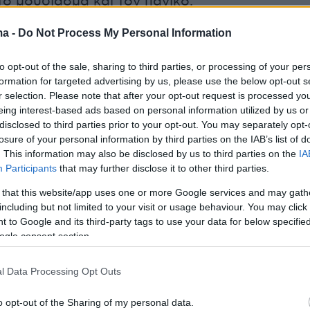
το μούδιασμα και τον πανικό.
ma -
Do Not Process My Personal Information
.gr
ς του Αλέξη Τσίπρα δεν πίστευαν το ποσοστό νίκης
to opt-out of the sale, sharing to third parties, or processing of your per
ταν στο άκουσμα της νίκης του «όχι». ▪️ Τις πιο
formation for targeted advertising by us, please use the below opt-out s
ες του ελληνικού καλοκαιριού του 2015 - από την
r selection. Please note that after your opt-out request is processed y
eing interest-based ads based on personal information utilized by us or
δημοψηφίσματος μέχρι τις κρίσιμες
disclosed to third parties prior to your opt-out. You may separately opt-
ις για μια τελική συμφωνία στις Βρυξέλλες -
losure of your personal information by third parties on the IAB’s list of
έκτο και τελευταίο επεισόδιο της σειράς ντοκιμαντ
. This information may also be disclosed by us to third parties on the
IA
 για τον ΣΚΑΪ.
#protothema
#news
#greektiktok
Participants
that may further disclose it to other third parties.
 that this website/app uses one or more Google services and may gath
including but not limited to your visit or usage behaviour. You may click 
ς ήχος - protothema.gr
 to Google and its third-party tags to use your data for below specifi
ogle consent section.
l Data Processing Opt Outs
o opt-out of the Sharing of my personal data.