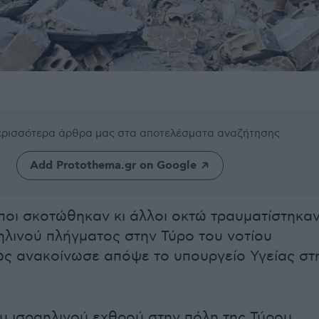
περισσότερα άρθρα μας
στα αποτελέσματα αναζήτησης
Add Protothema.gr on Google
οι σκοτώθηκαν κι άλλοι οκτώ τραυματίστηκα
αηλινού πλήγματος στην Τύρο του νοτίου
ως ανακοίνωσε απόψε το υπουργείο Υγείας στ
υ ισραηλινού εχθρού στην πόλη της Τύρου,