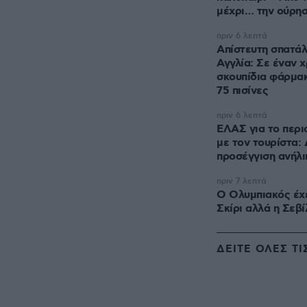
μέχρι… την ούρη
πριν 6 λεπτά
Απίστευτη σπατά
Αγγλία: Σε έναν 
σκουπίδια φάρμακ
75 πισίνες
πριν 6 λεπτά
ΕΛΑΣ για το περι
με τον τουρίστα:
προσέγγιση ανήλι
πριν 7 λεπτά
Ο Ολυμπιακός έχε
Σκίρι αλλά η Σεβί
ΔΕΙΤΕ ΟΛΕΣ ΤΙ