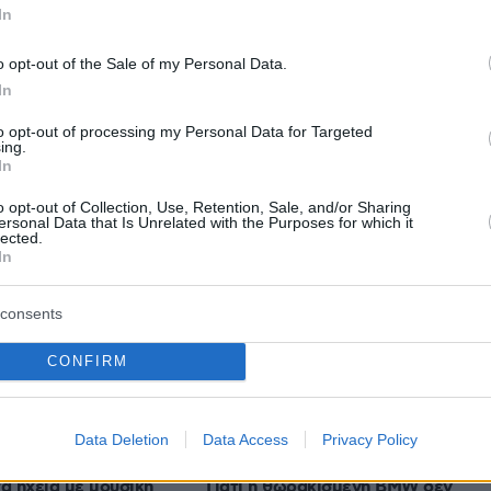
In
protothema.gr στο Google News
ο
και μάθετε πρώτοι όλες
o opt-out of the Sale of my Personal Data.
In
Ειδήσεις
ελευταίες
από την Ελλάδα και τον Κόσμο, τη στιγ
to opt-out of processing my Personal Data for Targeted
Protothema.gr
 στο
ing.
In
o opt-out of Collection, Use, Retention, Sale, and/or Sharing
ersonal Data that Is Unrelated with the Purposes for which it
lected.
In
Ειδήσεις
Δημοφιλή
Σχολιασμ
ΣΕΩΝ
consents
προβάδισμα
έπει να πετάξετε
CONFIRM
ς
πριν 13 λεπτά
Οι διακοπές της Δούκισσας Νομικ
στην Πολυνησία με τα παιδιά της
Data Deletion
Data Access
Privacy Policy
σχύουν στις
ώπης το φετινό
πριν 14 λεπτά
α ηχεία με μουσική
Γιατί η θωρακισμένη BMW δεν