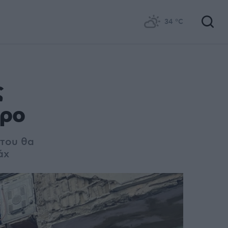
34
°C
ς
ύρο
 του θα
άχ