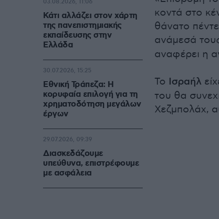
03.08.2026, 11:06
κοντά στο κέ
Κάτι αλλάζει στον χάρτη
της πανεπιστημιακής
θάνατο πέντε
εκπαίδευσης στην
ανάμεσά τους
Ελλάδα
αναφέρει η α
30.07.2026, 15:25
Το
Ισραήλ
είχ
Εθνική Τράπεζα: Η
κορυφαία επιλογή για τη
του θα συνεχ
χρηματοδότηση μεγάλων
Χεζμπολάχ, α
έργων
29.07.2026, 09:39
Διασκεδάζουμε
υπεύθυνα, επιστρέφουμε
με ασφάλεια