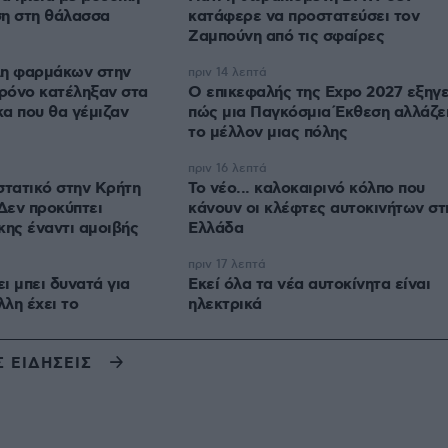
ση στη θάλασσα
κατάφερε να προστατεύσει τον
Ζαμπούνη από τις σφαίρες
λη φαρμάκων στην
πριν 14 λεπτά
χρόνο κατέληξαν στα
Ο επικεφαλής της Expo 2027 εξηγε
α που θα γέμιζαν
πώς μια Παγκόσμια Έκθεση αλλάζε
το μέλλον μιας πόλης
πριν 16 λεπτά
στατικό στην Κρήτη
Το νέο... καλοκαιρινό κόλπο που
 Δεν προκύπτει
κάνουν οι κλέφτες αυτοκινήτων στ
κης έναντι αμοιβής
Ελλάδα
πριν 17 λεπτά
ι μπει δυνατά για
Εκεί όλα τα νέα αυτοκίνητα είναι
λλη έχει το
ηλεκτρικά
Σ ΕΙΔΗΣΕΙΣ