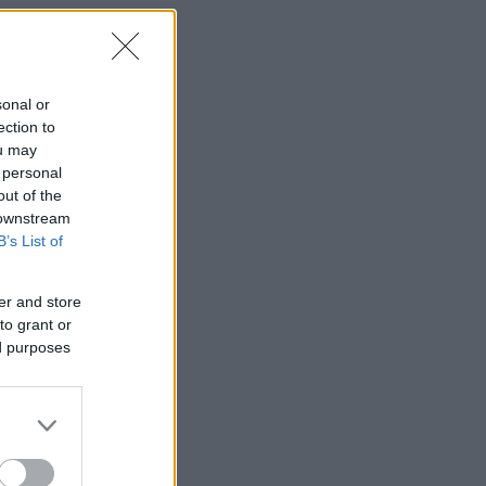
sonal or
ection to
ou may
 personal
out of the
 downstream
B’s List of
er and store
to grant or
ed purposes