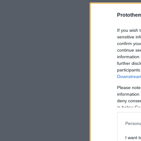
Protothe
If you wish 
sensitive in
confirm you
continue se
information 
further disc
participants
Downstream 
Please note
information 
deny consent
in below Go
Persona
I want t