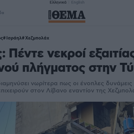
Ελληνικά
English
δα
ος
Ισράηλ
Χεζμπολάχ
: Πέντε νεκροί εξαιτία
νού πλήγματος στην Τ
διαμηνύσει νωρίτερα πως οι ένοπλες δυνάμεις
επιχειρούν στον Λίβανο εναντίον της Χεζμπολ