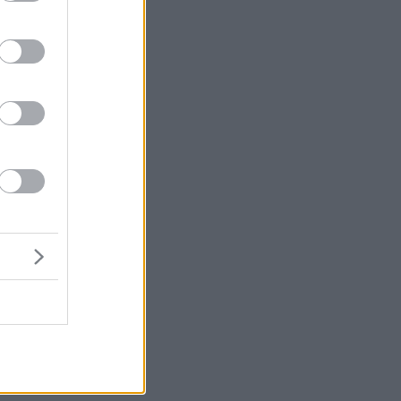
μή
ένα
ού