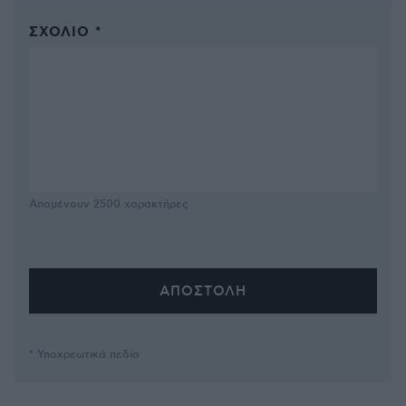
ΣΧΌΛΙΟ *
Απομένουν
2500
χαρακτήρες
* Υποχρεωτικά πεδία