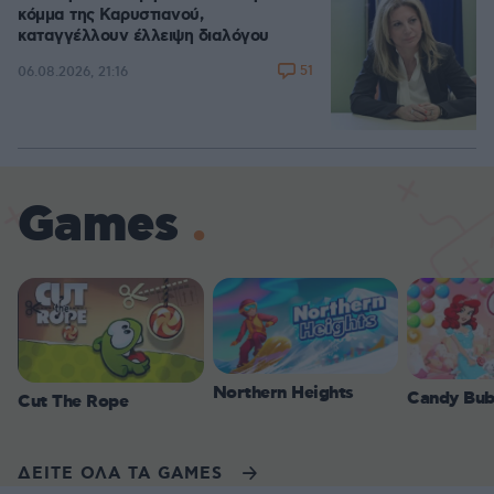
κόμμα της Καρυστιανού,
καταγγέλλουν έλλειψη διαλόγου
51
06.08.2026, 21:16
Games
Northern Heights
Candy Bub
Cut The Rope
ΔΕΙΤΕ ΟΛΑ ΤΑ GAMES