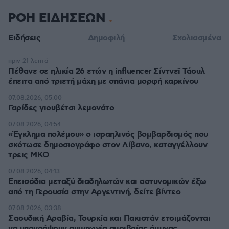
ΡΟΗ ΕΙΔΗΣΕΩΝ
Ειδήσεις
Δημοφιλή
Σχολιασμένα
πριν 21 λεπτά
Πέθανε σε ηλικία 26 ετών η influencer Σίντνεϊ Τάουλ
έπειτα από τριετή μάχη με σπάνια μορφή καρκίνου
07.08.2026, 05:00
Γαρίδες γιουβέτσι λεμονάτο
07.08.2026, 04:54
«Έγκλημα πολέμου» ο ισραηλινός βομβαρδισμός που
σκότωσε δημοσιογράφο στον Λίβανο, καταγγέλλουν
τρεις ΜΚΟ
07.08.2026, 04:13
Επεισόδια μεταξύ διαδηλωτών και αστυνομικών έξω
από τη Γερουσία στην Αργεντινή, δείτε βίντεο
07.08.2026, 03:38
Σαουδική Αραβία, Τουρκία και Πακιστάν ετοιμάζονται
να υπογράψουν συμφωνία αμοιβαίας άμυνας