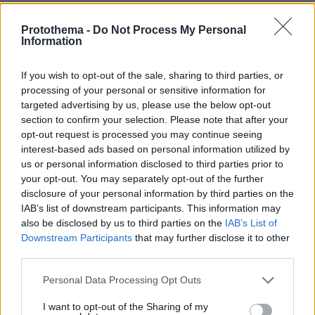
ΑΠΑΝΤΗΣΗ
Protothema -
Do Not Process My Personal
Information
Kraftwerk
09.06.2026, 00:31
If you wish to opt-out of the sale, sharing to third parties, or
Τα πεδία θα κάνουν την σωστή επιλογή. Αν έχουν
processing of your personal or sensitive information for
ζήσει καλές στιγμές μαζί του θα τον επιλέξουν.
targeted advertising by us, please use the below opt-out
Μακριά από την σάπια Ελλάδα..
section to confirm your selection. Please note that after your
opt-out request is processed you may continue seeing
ΑΠΑΝΤΗΣΗ
interest-based ads based on personal information utilized by
us or personal information disclosed to third parties prior to
your opt-out. You may separately opt-out of the further
disclosure of your personal information by third parties on the
Αναρτήσεις
IAB’s list of downstream participants. This information may
also be disclosed by us to third parties on the
IAB’s List of
09.06.2026, 00:19
Downstream Participants
that may further disclose it to other
Τι αναρτήσεις βρε; Νομικά να τα διεκδικήσεις, βάλε
third parties.
δικηγόρο μόνο έτσι γίνονται αυτά με δικαστική
απόφαση. Από ποιον τα ζητάει με ανάρτηση; Είναι
Please note that this website/app uses one or more Google
Personal Data Processing Opt Outs
θέμα νόμων όχι κοινής γνώμης.
services and may gather and store information including but
not limited to your visit or usage behaviour. You may click to
I want to opt-out of the Sharing of my
ΑΠΑΝΤΗΣΗ