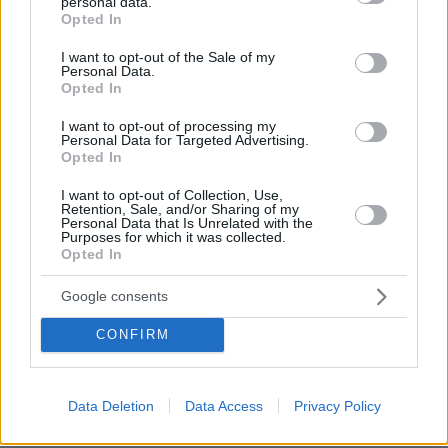
personal data.
grant or deny consent to Google and its third-party tags to
Opted In
use your data for below specified purposes in below Google
Νίκος
consent section.
I want to opt-out of the Sale of my
09.06.2026, 00:12
Personal Data.
Opted In
Τον καημένο τον θείο , αν ήξερε σε ποιούς θα
δώσουν τα παιδιά του αδερφού του...
I want to opt-out of processing my
Personal Data for Targeted Advertising.
ΑΠΑΝΤΗΣΗ
Opted In
I want to opt-out of Collection, Use,
ΠΡΟΣΘΗΚΗ ΣΧΟΛΙΟΥ
Retention, Sale, and/or Sharing of my
Personal Data that Is Unrelated with the
Purposes for which it was collected.
Opted In
ΌΝΟΜΑ *
Google consents
CONFIRM
EMAIL
Data Deletion
Data Access
Privacy Policy