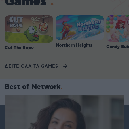
Games
Northern Heights
Candy Bub
Cut The Rope
ΔΕΙΤΕ ΟΛΑ ΤΑ GAMES
Best of Network