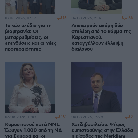
15
68
07.08.2026, 07:19
06.08.2026, 21:16
Το νέο σχέδιο για τη
Αποχωρούν ακόμη δύο
βιομηχανία: Οι
στελέχη από το κόμμα της
μεταρρυθμίσεις, οι
Καρυστιανού,
επενδύσεις και οι νέες
καταγγέλλουν έλλειψη
προτεραιότητες
διαλόγου
181
2
06.08.2026, 17:49
06.08.2026, 15:28
Καρυστιανού κατά ΜΜΕ:
Χατζηβασιλείου: Ψήφος
Έφυγαν 1.000 από τη ΝΔ
εμπιστοσύνης στην Ελλάδα
για Σαμαρά και οι
η είσοδος της Meridiam