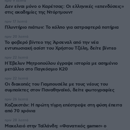
πριν 9 λεπτά
Δεν είναι μόνο ο Καρέτσας: Οι ελληνικές «επενδύσεις»
στις ακαδημίες της Ντόρτμουντ
πριν 17 λεπτά
Πλυντήριο πιάτων: Το κόλπο για αστραφτερά ποτήρια
πριν 20 λεπτά
Το φοβερό βίντεο της Άρσεναλ από την νέα
εντυπωσιακή ασίστ του Χρήστου Τζόλη, δείτε βίντεο
πριν 22 λεπτά
Η Έβελυν Μητροπούλου έγραψε ιστορία με ασημένιο
μετάλλιο στο Παγκόσμιο Κ20
πριν 22 λεπτά
Οι διακοπές του Γιαμπουσέλε με τους νέους του
συμπαίκτες στον Παναθηναϊκό, δείτε φωτογραφίες
πριν 26 λεπτά
Καζακστάν: Η πρώτη τίγρη επέστρεψε στη φύση έπειτα
από 70 χρόνια
πριν 28 λεπτά
Μακελειό στην Ταϊλάνδη: «Φανατικός gamer» ο