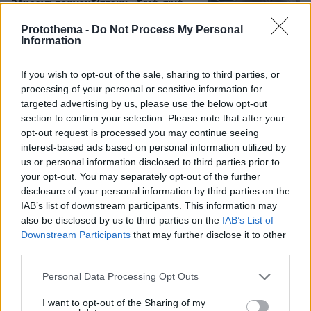
26χρονη τραγουδίστρια: «Σιγά-σιγά
θα το ξεπεράσεις» της έλεγαν από τη
Protothema -
Do Not Process My Personal
μπάντα της
Information
30
07.08.2026, 07:16
If you wish to opt-out of the sale, sharing to third parties, or
processing of your personal or sensitive information for
Προθεσμία για να απολογηθεί την
targeted advertising by us, please use the below opt-out
Τρίτη έλαβε η 46χρονη που
section to confirm your selection. Please note that after your
κατηγορείται για την επίθεση στη
opt-out request is processed you may continue seeing
Marfin
interest-based ads based on personal information utilized by
78
πριν 36 λεπτά
us or personal information disclosed to third parties prior to
your opt-out. You may separately opt-out of the further
disclosure of your personal information by third parties on the
IAB’s list of downstream participants. This information may
Ο Γιάννης Στάνκογλου δημοσίευσε
also be disclosed by us to third parties on the
IAB’s List of
φωτογραφία του από το παρελθόν με
Downstream Participants
that may further disclose it to other
μακριά μαλλιά: Αναμνήσεις, έγραψε
third parties.
19
07.08.2026, 09:09
Please note that this website/app uses one or more Google
Personal Data Processing Opt Outs
services and may gather and store information including but
not limited to your visit or usage behaviour. You may click to
I want to opt-out of the Sharing of my