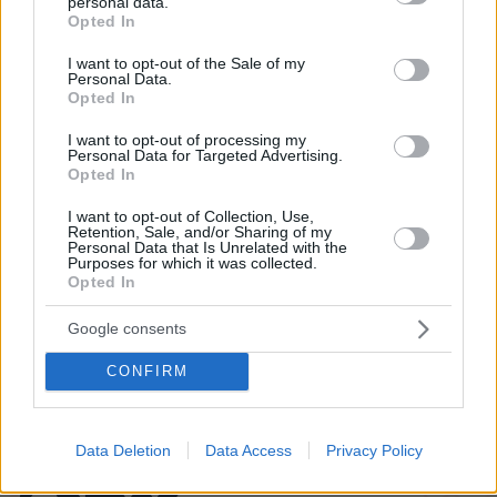
personal data.
grant or deny consent to Google and its third-party tags to
Opted In
use your data for below specified purposes in below Google
Άγριος καβγάς στη Θήβα: Ρομά πήρε
consent section.
το αυτοκίνητο και άρχισε να εμβολίζει
I want to opt-out of the Sale of my
Personal Data.
το ΙΧ ενός αλλοδαπού, δείτε βίντεο
Opted In
17
07.08.2026, 10:27
I want to opt-out of processing my
Personal Data for Targeted Advertising.
Opted In
I want to opt-out of Collection, Use,
Retention, Sale, and/or Sharing of my
Η Ιουλία Καλλιμάνη θύμωσε με θεατή
Personal Data that Is Unrelated with the
που της πέταξε λουλούδια στην
Purposes for which it was collected.
Ηγουμενίτσα: Του τα επέστρεψε στο
Opted In
κεφάλι και είπε «εσένα σ' αρέσει
αυτό...», δείτε βίντεο
Google consents
76
07.08.2026, 06:39
CONFIRM
Data Deletion
Data Access
Privacy Policy