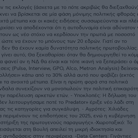
ν τις εκλογές (άσχετα με το πότε ακριβώς θα διεξαχθούν)
νει να βρίσκεται σε μία φάση μόνιμης πολιτικής φθοράς 
ιχτά μέτωπα και οι κακές ειδήσεις συσσωρεύονται και πλέ
ρχίσει να αποδέχονται ότι η αυτοδυναμία είναι αδύνατον 
θέτουν ως νέο στόχο να κερδίσουν την πρωτιά με ποσοστό
ώστε να έχουν το μπόνους των 20 εδρών. Γιατί αν το
, δεν θα έχουν καμία δυνατότητα πολιτικής πρωτοβουλίας.
 γίνει αυτό; Θα ξεκαθαρίσει όταν θα δημιουργηθεί το κό
φανεί αν η ΝΔ θα είναι και τότε ικανή να ξεπεράσει ο ό
σεις (Pulse, Interview, GPO, Alco, Metron Analysis) δείχνο
ολλήσει» κάτω από το 30% αλλά αυτό που φοβίζει (εκτός
ι τα ανοιχτά μέτωπα. Είναι η πρώτη φορά στα πολιτικά
νδαλα συνεχίζουν να μονοπωλούν την πολιτική επικαιρότ
την παρέλευση αρκετών ετών. - Υποκλοπές: Η δήλωση του
«δεν λειτουργήσαμε ποτέ το Predator» έριξε νέο λάδι στη
ας τις κατηγορίες για συγκάλυψη. - Αγρότες: Χιλιάδες
 περιμένουν τις επιδοτήσεις του 2025, ενώ η κυβέρνηση
 «στήριξη της πρωτογενούς παραγωγής».-Χωροταξικό: Το
ισάγεται στη Βουλή απειλεί τη μικρή ιδιοκτησία και
 αντιδράσεις στην περιφέρεια. -Data Centers: Γιγάντιες