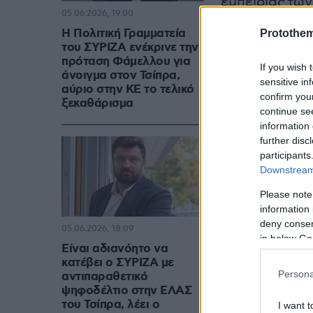
εμπειρίας τω
05.06.2026, 19:00
ΕΛΑΣ στο πλε
Η Πολιτική Γραμματεία
Protothe
του νέου κόμ
του ΣΥΡΙΖΑ ενέκρινε την
πρόταση Φάμελλου για
If you wish 
άνοιγμα στον Τσίπρα,
sensitive in
αύριο στην ΚΕ το τελικό
confirm you
ξεκαθάρισμα
continue se
information 
further disc
participants
Downstream 
Please note
information 
deny consent
05.06.2026, 18:09
in below Go
Είναι αδιανόητο να
κατέβει ο ΣΥΡΙΖΑ με
Persona
αντιπαραθετικό
ψηφοδέλτιο στην ΕΛΑΣ
του Τσίπρα, λέει ο
I want t