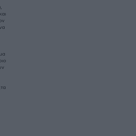
,
και
ον
να
μμα
ριο
υν
ητα