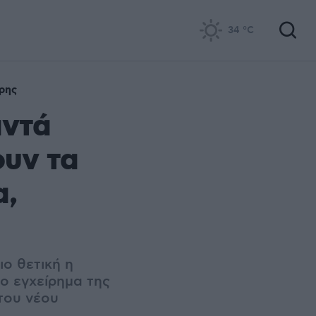
34
°C
ρης
αντά
ουν τα
α,
ο θετική η
ο εγχείρημα της
του νέου