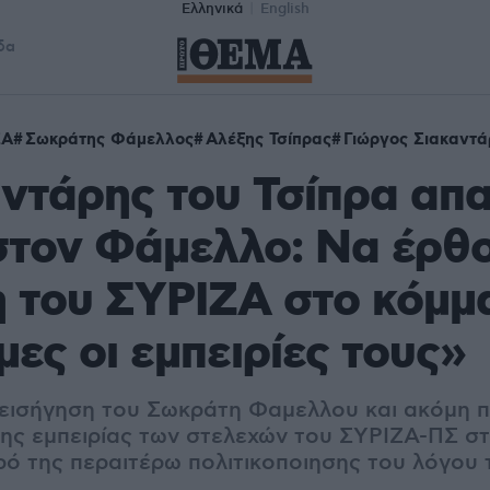
Ελληνικά
English
δα
ΖΑ
Σωκράτης Φάμελλος
Αλέξης Τσίπρας
Γιώργος Σιακαντά
ντάρης του Τσίπρα απ
στον Φάμελλο: Να έρθ
 του ΣΥΡΙΖΑ στο κόμμ
μες οι εμπειρίες τους»
 εισήγηση του Σωκράτη Φαμελλου και ακόμη πι
της εμπειρίας των στελεχών του ΣΥΡΙΖΑ-ΠΣ στ
ό της περαιτέρω πολιτικοποιησης του λόγου 