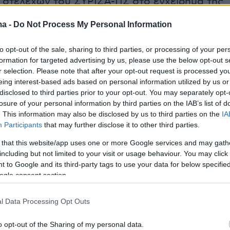
ν στελεχών του ΣΥΡΙΖΑ-ΠΣ στο εγχείρημα της
υρό της περαιτέρω πολιτικοποιησης του λόγο
ma -
Do Not Process My Personal Information
ματος».
to opt-out of the sale, sharing to third parties, or processing of your per
formation for targeted advertising by us, please use the below opt-out s
r selection. Please note that after your opt-out request is processed y
eing interest-based ads based on personal information utilized by us or
disclosed to third parties prior to your opt-out. You may separately opt-
losure of your personal information by third parties on the IAB’s list of
. This information may also be disclosed by us to third parties on the
IA
Participants
that may further disclose it to other third parties.
 that this website/app uses one or more Google services and may gath
including but not limited to your visit or usage behaviour. You may click 
 to Google and its third-party tags to use your data for below specifi
ogle consent section.
l Data Processing Opt Outs
o opt-out of the Sharing of my personal data.