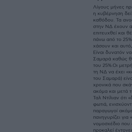
Λίγους μήνες πρι
η κυβέρνηση δείχ
καθόδου. Τα ανο
στην ΝΔ έχουν α
επιτευχθεί και 
πάνω από το 25% 
χάσουν και αυτό
Είναι δυνατόν να
Σαμαρά καθώς θα 
του 25%.Οι μετρή
τη ΝΔ να έχει «κ
του Σαμαρά) είνα
χρονικά που σκά
ακόμα και μετά 
Ταλ Ντίλιαν ότι 
φωτιά, ενισχύοντ
παραγωγοί ακόμα
πανηγυρίζει για
νομοσχέδιο που ε
προκαλεί έντονες