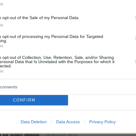
In
o opt-out of the Sale of my Personal Data.
In
to opt-out of processing my Personal Data for Targeted
ing.
In
protothema.gr στο Google News
ο
και μάθετε πρώτοι όλες
o opt-out of Collection, Use, Retention, Sale, and/or Sharing
ersonal Data that Is Unrelated with the Purposes for which it
lected.
In
Ειδήσεις
ελευταίες
από την Ελλάδα και τον Κόσμο, τη στιγ
Protothema.gr
 στο
consents
Α
ΠΡΟΣΘΗΚΗ ΣΧΟΛΙΟΥ
CONFIRM
(83)
Data Deletion
Data Access
Privacy Policy
ι με 10δες σχόλια.
06.06.2026, 08:07