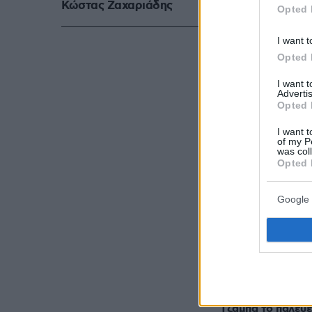
Κώστας Ζαχαριάδης
Opted 
I want t
Opted 
I want 
Advertis
Opted 
Ακολουθήστε τ
I want t
τις ειδήσεις
of my P
was col
Opted 
Δείτε όλες τις τ
που συμβαίνουν,
Google 
ΣΧΟΛΙ
Τζάμπα το παλεύε