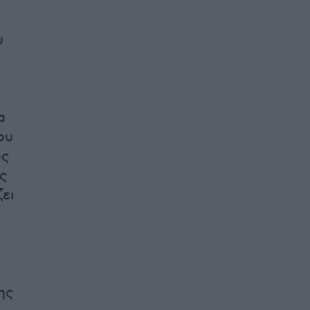
υ
α
ου
ος
ς
ει
ης