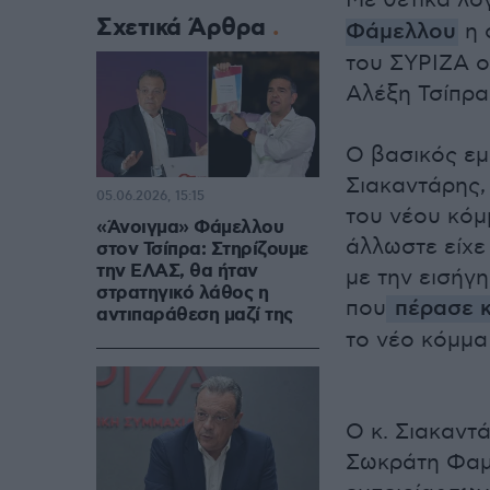
Με θετικά λό
Σχετικά Άρθρα
Φάμελλου
η 
του ΣΥΡΙΖΑ ο
Αλέξη Τσίπρα
Ο βασικός εμ
Σιακαντάρης,
05.06.2026, 15:15
του νέου κόμ
«Άνοιγμα» Φάμελλου
άλλωστε είχε 
στον Τσίπρα: Στηρίζουμε
την ΕΛΑΣ, θα ήταν
με την εισήγ
στρατηγικό λάθος η
που
πέρασε κ
αντιπαράθεση μαζί της
το νέο κόμμα 
Ο κ. Σιακαντ
Σωκράτη Φαμε