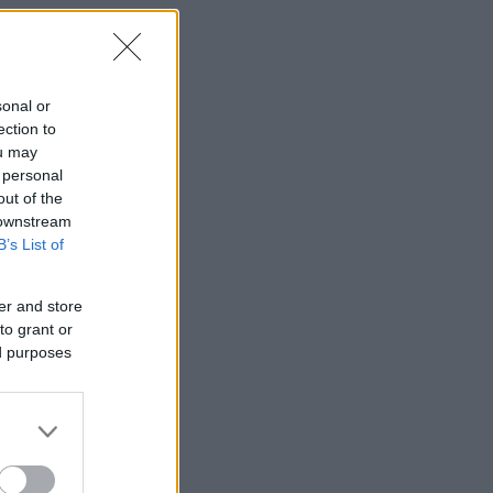
υ
sonal or
ection to
ou may
 personal
out of the
 downstream
B’s List of
er and store
to grant or
ed purposes