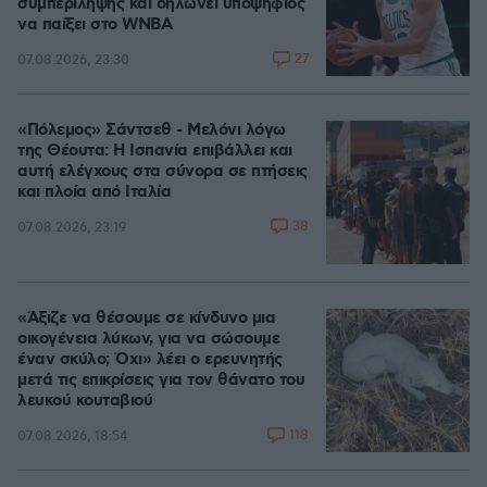
συμπερίληψης και δηλώνει υποψήφιος
να παίξει στο WNBA
27
07.08.2026, 23:30
«Πόλεμος» Σάντσεθ - Μελόνι λόγω
της Θέουτα: Η Ισπανία επιβάλλει και
αυτή ελέγχους στα σύνορα σε πτήσεις
και πλοία από Ιταλία
38
07.08.2026, 23:19
«Άξιζε να θέσουμε σε κίνδυνο μια
οικογένεια λύκων, για να σώσουμε
έναν σκύλο; Όχι» λέει ο ερευνητής
μετά τις επικρίσεις για τον θάνατο του
λευκού κουταβιού
118
07.08.2026, 18:54