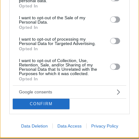
Ορκίστηκε πρόεδρος της Κολομβίας ο Αμπελάρδο ντε
personal data.
grant or deny consent to Google and its third-party tags to
Opted In
λα Εσπριέγια, δείτε βίντεο
use your data for below specified purposes in below Google
consent section.
08.08.2026, 01:56
I want to opt-out of the Sale of my
Personal Data.
Αποκαλύψεις Telegraph για τον Ινφαντίνο: Η εξαψήφια
Opted In
αποζημίωση σε πρώην εργαζόμενη της UEFA και η
φερόμενη σχέση τους
I want to opt-out of processing my
Personal Data for Targeted Advertising.
08.08.2026, 01:25
Opted In
Ρωσία για το drone με εκρηκτικά σε γερμανικό
αεροδρόμιο: «Βιαστικά στημένη προβοκάτσια»
I want to opt-out of Collection, Use,
Retention, Sale, and/or Sharing of my
08.08.2026, 01:00
Personal Data that Is Unrelated with the
Ιδέες για πρωινό έτοιμο από το βράδυ: Εύκολες και
Purposes for which it was collected.
Opted In
θρεπτικές επιλογές για κάθε μέρα
08.08.2026, 00:50
Google consents
Ρωσικό πλήγμα προκάλεσε ζημιές σε γήπεδο στην
Οδησσό μία ημέρα πριν από αγώνα πρωταθλήματος,
CONFIRM
δείτε βίντεο
08.08.2026, 00:30
Είδατε σαμιαμίδι στο σπίτι σας; Γιατί δεν πρέπει να το
Data Deletion
Data Access
Privacy Policy
σκοτώσετε