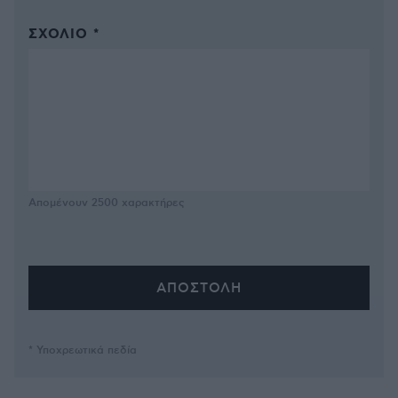
ΣΧΌΛΙΟ *
Απομένουν
2500
χαρακτήρες
* Υποχρεωτικά πεδία