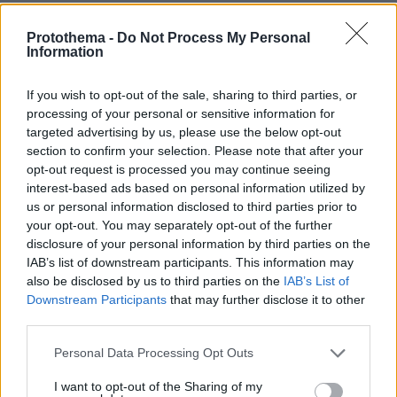
ΡΟΗ ΕΙΔΗΣΕΩΝ
Protothema -
Do Not Process My Personal
Information
Ειδήσεις
Δημοφιλή
Σχολιασμένα
If you wish to opt-out of the sale, sharing to third parties, or
πριν 40 λεπτά
processing of your personal or sensitive information for
Ρωσικά πλήγματα σε Κίεβο και Μπροβαρί: Τρεις νεκροί,
targeted advertising by us, please use the below opt-out
ανάμεσά τους ένα παιδί
section to confirm your selection. Please note that after your
opt-out request is processed you may continue seeing
08.08.2026, 03:37
interest-based ads based on personal information utilized by
Ήττα της Σάκκαρη με 2-0 από την Γκοφ και αποκλεισμός
στο Τορόντο
us or personal information disclosed to third parties prior to
your opt-out. You may separately opt-out of the further
08.08.2026, 03:31
disclosure of your personal information by third parties on the
Ο Κούτσιας πέτυχε το πρώτο γκολ της φετινής Primeira
IAB’s list of downstream participants. This information may
Liga, δείτε το γκολ
also be disclosed by us to third parties on the
IAB’s List of
Downstream Participants
that may further disclose it to other
08.08.2026, 03:00
Ο Τραμπ προσφεύγει στο Ανώτατο Δικαστήριο: «Εθνική
third parties.
ντροπή» το μπλόκο στην αίθουσα χορού του Λευκού
Please note that this website/app uses one or more Google
Οίκου
Personal Data Processing Opt Outs
services and may gather and store information including but
08.08.2026, 02:28
not limited to your visit or usage behaviour. You may click to
I want to opt-out of the Sharing of my