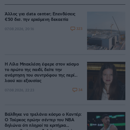
Άλλος για data center; Επενδύσεις
€50 δισ. την ερχόμενη δεκαετία
323
07.08.2026, 20:16
Η Λίλα Μπακλέση έφερε στον κόσμο
το πρώτο της παιδί, δείτε την
ανάρτηση του συντρόφου της περί...
λαού και εξουσίας
34
07.08.2026, 22:23
Βάλθηκε να τρελάνει κόσμο ο Καντέρ:
Ο Τούρκος πρώην σέντερ του NBA
δηλώνει ότι πληροί τα κριτήρια...