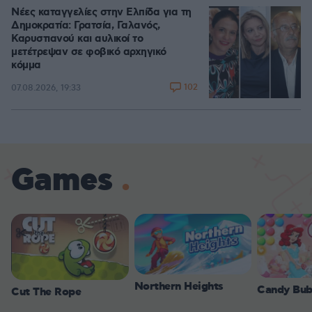
Νέες καταγγελίες στην Ελπίδα για τη
Δημοκρατία: Γρατσία, Γαλανός,
Καρυστιανού και αυλικοί το
μετέτρεψαν σε φοβικό αρχηγικό
κόμμα
102
07.08.2026, 19:33
Games
Northern Heights
Candy Bub
Cut The Rope