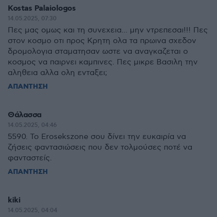
Kostas Palaiologos
14.05.2025, 07:30
Πες μας ομως και τη συνεχεια... μην ντρεπεσαι!!! Πες
στον κοσμο οτι προς Κρητη ολα τα πρωινα σχεδον
δρομολογια σταματησαν ωστε να αναγκαζεται ο
κοσμος να παιρνει καμπινες. Πες μικρε Βασιλη την
αληθεια αλλα ολη ενταξει;
ΑΠΑΝΤΗΣΗ
Θάλασσα
14.05.2025, 04:46
5590. Το Erosekszone σου δίνει την ευκαιρία να
ζήσεις φαντασιώσεις που δεν τολμούσες ποτέ να
φανταστείς.
ΑΠΑΝΤΗΣΗ
kiki
14.05.2025, 04:04