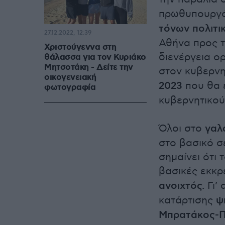
πρωθυπουργ
τόνων πολιτι
27.12.2022, 12:39
Αθήνα προς τ
Χριστούγεννα στη
διενέργεια ο
θάλασσα για τον Κυριάκο
Μητσοτάκη - Δείτε την
στον κυβερν
οικογενειακή
2023
που θα ε
φωτογραφία
κυβερνητικού
Όλοι στο
γαλ
στο βασικό σ
σημαίνει ότι
βασικές εκκρ
ανοιχτός.
Γι’ 
κατάρτισης
ψ
Μπρατάκος-Π