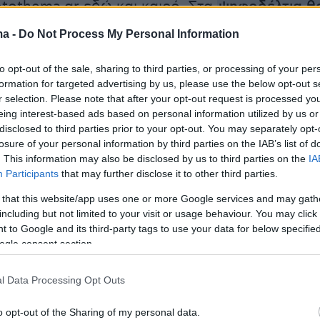
otothema.gr εδώ και καιρό. Στα
ψηφοδέλτια θ
ντική ανανέωση
και με πολιτευτές της γενιάς
ma -
Do Not Process My Personal Information
ηδων και με αυτοδιοικητικούς, ενώ οι νυν
υ κόμματος θα είναι ξανά υποψήφιοι, εκτός
to opt-out of the sale, sharing to third parties, or processing of your per
formation for targeted advertising by us, please use the below opt-out s
λευτή Χαλκιδικής
Γιώργου Βαγιωνά
που
r selection. Please note that after your opt-out request is processed y
να αποσυρθεί και του βουλευτή Ηλείας
Κώστα
eing interest-based ads based on personal information utilized by us or
οίος είναι σε τροχιά διαφωνίας με τη ΝΔ και
disclosed to third parties prior to your opt-out. You may separately opt-
losure of your personal information by third parties on the IAB’s list of
 ενδεχόμενο να διεκδικήσει την περιφέρεια
. This information may also be disclosed by us to third parties on the
IA
δος απέναντι στον νυν περιφερειάρχη,
Participants
that may further disclose it to other third parties.
ενο από τη ΝΔ,
Νεκτάριο Φαρμάκη.
 that this website/app uses one or more Google services and may gath
including but not limited to your visit or usage behaviour. You may click 
 to Google and its third-party tags to use your data for below specifi
ogle consent section.
τάρτισης των ψηφοδελτίων, η πολιτική κουβέν
 σε όλα τα στέκια και στις
εορταστικές
l Data Processing Opt Outs
ρά τον χρόνο που θα στηθούν οι κάλπες, αλλ
ια της αυτοδυναμίας ή μη. Ο υπουργός
o opt-out of the Sharing of my personal data.