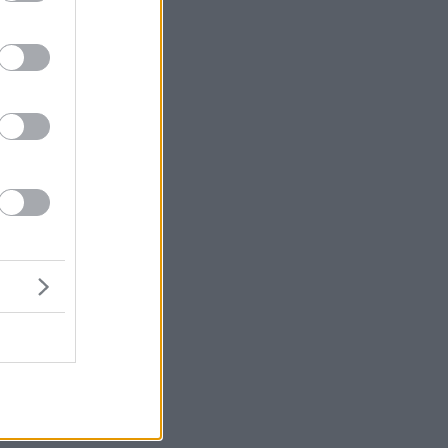
ά
α.
ς
υν
ου