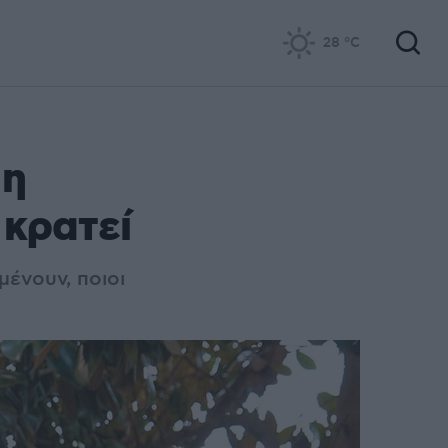
28
°C
 η
 κρατεί
μένουν, ποιοι