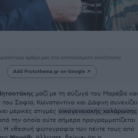
περισσότερα άρθρα μας
στα αποτελέσματα αναζήτησης
Add Protothema.gr on Google
Μητσοτάκης
μαζί με τη σύζυγό του Μαρέβα και
ά του Σοφία, Κωνσταντίνο και Δάφνη συνεχίζει
ει μερικές στιγμές
οικογενειακής χαλάρωσης
 από την οποία ούτε σήμερα προγραμματίζεται
ι. Η χθεσινή φωτογραφία των πέντε τους από
στο
Μαράθι
, άλλωστε, δείχνει ότι ο