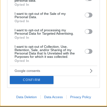
personal data.
grant or deny consent to Google and its third-party tags to
Opted In
17.06.2026, 22:51
use your data for below specified purposes in below Google
consent section.
I want to opt-out of the Sale of my
Personal Data.
Opted In
I want to opt-out of processing my
Personal Data for Targeted Advertising.
H Kaizen Gaming στο Παγκόσμιο
Opted In
Kύπελλο: Μία διοργάνωση, δώδεκα
πόλεις, χιλιάδες κοινές στιγμές
I want to opt-out of Collection, Use,
Retention, Sale, and/or Sharing of my
05.08.2026, 08:38
Personal Data that Is Unrelated with the
Purposes for which it was collected.
Opted In
Google consents
Από μαθητής, φοιτητής σε άλλη πόλη!
CONFIRM
06.08.2026, 10:52
Data Deletion
Data Access
Privacy Policy