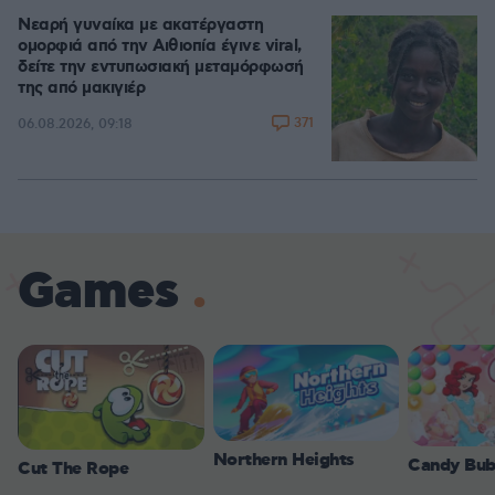
Νεαρή γυναίκα με ακατέργαστη
ομορφιά από την Αιθιοπία έγινε viral,
δείτε την εντυπωσιακή μεταμόρφωσή
της από μακιγιέρ
371
06.08.2026, 09:18
Games
Northern Heights
Candy Bub
Cut The Rope