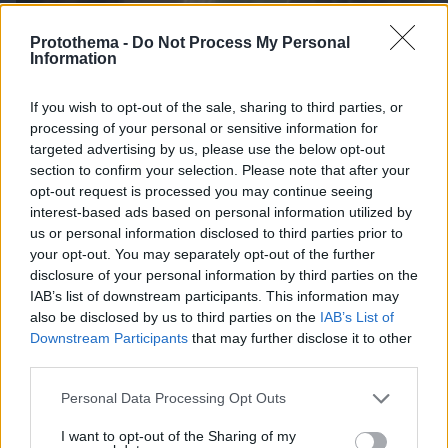
Protothema -
Do Not Process My Personal
Information
If you wish to opt-out of the sale, sharing to third parties, or
processing of your personal or sensitive information for
targeted advertising by us, please use the below opt-out
section to confirm your selection. Please note that after your
opt-out request is processed you may continue seeing
interest-based ads based on personal information utilized by
us or personal information disclosed to third parties prior to
your opt-out. You may separately opt-out of the further
disclosure of your personal information by third parties on the
IAB’s list of downstream participants. This information may
06.08.2026, 17:31
also be disclosed by us to third parties on the
IAB’s List of
Αφροδίτη στον Ζυγό από σήμερα: Τα τυχερά
Downstream Participants
that may further disclose it to other
ζώδια
third parties.
Please note that this website/app uses one or more Google
Personal Data Processing Opt Outs
services and may gather and store information including but
11 επιβλητικά μοναστήρια σε νησιά της
not limited to your visit or usage behaviour. You may click to
I want to opt-out of the Sharing of my
Ελλάδας