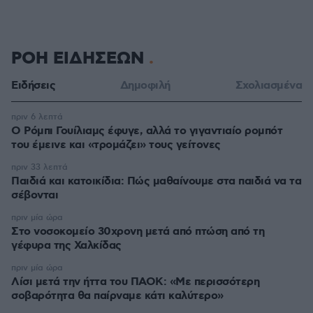
ΡΟΗ ΕΙΔΗΣΕΩΝ
Ειδήσεις
Δημοφιλή
Σχολιασμένα
πριν 6 λεπτά
Ο Ρόμπι Γουίλιαμς έφυγε, αλλά το γιγαντιαίο ρομπότ
του έμεινε και «τρομάζει» τους γείτονες
πριν 33 λεπτά
Παιδιά και κατοικίδια: Πώς μαθαίνουμε στα παιδιά να τα
σέβονται
πριν μία ώρα
Στο νοσοκομείο 30χρονη μετά από πτώση από τη
γέφυρα της Χαλκίδας
πριν μία ώρα
Λίσι μετά την ήττα του ΠΑΟΚ: «Με περισσότερη
σοβαρότητα θα παίρναμε κάτι καλύτερο»