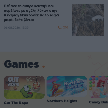
Πέθανε το άσπρο κουτάβι που
συμβίωνε με αγέλη λύκων στην
Κεντρική Μακεδονία: Καλό ταξίδι
μικρέ, δείτε βίντεο
202
06.08.2026, 16:39
Games
Northern Heights
Candy Bub
Cut The Rope