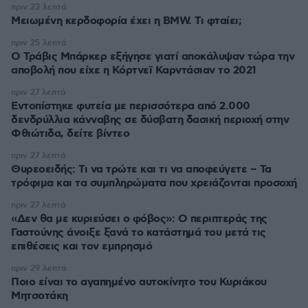
πριν 23 λεπτά
Μειωμένη κερδοφορία έχει η BMW. Τι φταίει;
πριν 25 λεπτά
O Τράβις Μπάρκερ εξήγησε γιατί αποκάλυψαν τώρα την
αποβολή που είχε η Κόρτνεϊ Καρντάσιαν το 2021
πριν 27 λεπτά
Εντοπίστηκε φυτεία με περισσότερα από 2.000
δενδρύλλια κάνναβης σε δύσβατη δασική περιοχή στην
Φθιώτιδα, δείτε βίντεο
πριν 27 λεπτά
Θυρεοειδής: Τι να τρώτε και τι να αποφεύγετε – Τα
τρόφιμα και τα συμπληρώματα που χρειάζονται προσοχή
πριν 27 λεπτά
«Δεν θα με κυριεύσει ο φόβος»: Ο περιπτεράς της
Γαστούνης άνοιξε ξανά το κατάστημά του μετά τις
επιθέσεις και τον εμπρησμό
πριν 29 λεπτά
Ποιο είναι το αγαπημένο αυτοκίνητο του Κυριάκου
Μητσοτάκη