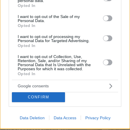
personal data.
grant or deny consent to Google and its third-party tags to
Opted In
use your data for below specified purposes in below Google
consent section.
I want to opt-out of the Sale of my
Personal Data.
Opted In
I want to opt-out of processing my
Personal Data for Targeted Advertising.
Opted In
I want to opt-out of Collection, Use,
Retention, Sale, and/or Sharing of my
Personal Data that Is Unrelated with the
Purposes for which it was collected.
Opted In
Google consents
πριν μία ώρα
CONFIRM
Tiktoker πέθανε από καρκίνο στα 26 της - Η Αλίσα
Μιλάνο έγραψε στο προφίλ της
Data Deletion
Data Access
Privacy Policy
To video του Travel.gr από το ταξίδι
στα Βόρεια Άγραφα: Φιλόξενοι