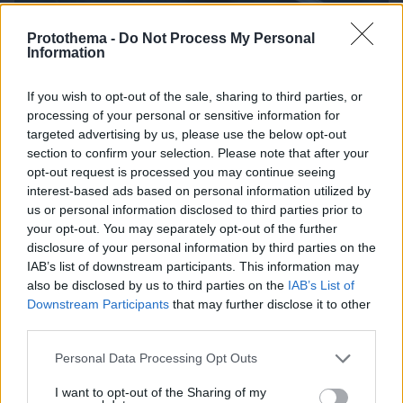
Protothema -
Do Not Process My Personal
Information
If you wish to opt-out of the sale, sharing to third parties, or
processing of your personal or sensitive information for
targeted advertising by us, please use the below opt-out
section to confirm your selection. Please note that after your
opt-out request is processed you may continue seeing
interest-based ads based on personal information utilized by
us or personal information disclosed to third parties prior to
06.08.2026, 19:12
your opt-out. You may separately opt-out of the further
Ποιο αυτοκίνητο βενζίνης έκανε 1.980 χλμ με έναν
disclosure of your personal information by third parties on the
ανεφοδιασμό;
IAB’s list of downstream participants. This information may
also be disclosed by us to third parties on the
IAB’s List of
Downstream Participants
that may further disclose it to other
third parties.
Please note that this website/app uses one or more Google
Personal Data Processing Opt Outs
services and may gather and store information including but
not limited to your visit or usage behaviour. You may click to
I want to opt-out of the Sharing of my