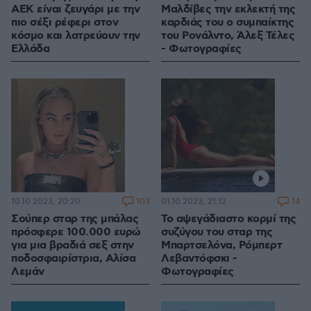
ΑΕΚ είναι ζευγάρι με την
Μαλδίβες την εκλεκτή της
πιο σέξι ρέφερι στον
καρδιάς του ο συμπαίκτης
κόσμο και λατρεύουν την
του Ρονάλντο, Άλεξ Τέλες
Ελλάδα
- Φωτογραφίες
103
14
10.10.2023, 20:20
01.10.2023, 21:12
Σούπερ σταρ της μπάλας
Το αψεγάδιαστο κορμί της
πρόσφερε 100.000 ευρώ
συζύγου του σταρ της
για μια βραδιά σεξ στην
Μπαρτσελόνα, Ρόμπερτ
ποδοσφαιρίστρια, Αλίσα
Λεβαντόφσκι -
Λεμάν
Φωτογραφίες