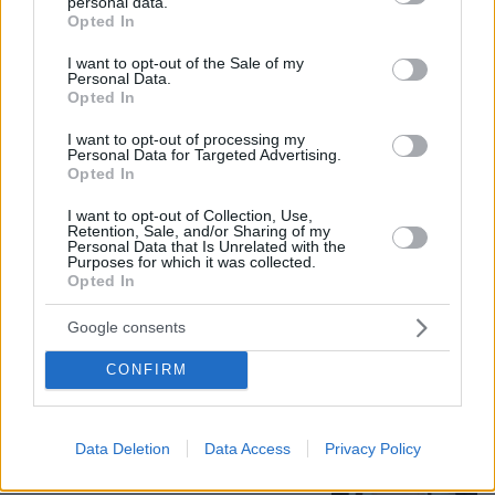
personal data.
grant or deny consent to Google and its third-party tags to
Opted In
use your data for below specified purposes in below Google
07.08.2026, 13:17
consent section.
Ο οδηγός του φορτηγού περιγράφει πώς έγινε το
I want to opt-out of the Sale of my
Personal Data.
τροχαίο με τους νεκρούς μάνα και γιο στις Σέρρες,
Opted In
η 43χρονη και ο 21χρονος πήγαιναν μαζί για
δουλειά
I want to opt-out of processing my
Personal Data for Targeted Advertising.
Opted In
Βόρεια Εύβοια: Οι 14 λίμνες που
I want to opt-out of Collection, Use,
γεννήθηκαν από εγκαταλελειμμένα
Retention, Sale, and/or Sharing of my
μεταλλεία δημιουργώντας ένα
Personal Data that Is Unrelated with the
μοναδικό οικοσύστημα, δείτε
Purposes for which it was collected.
αεροφωτογραφίες
Opted In
31
07.08.2026, 15:58
Google consents
CONFIRM
Άγκυρα, Ριάντ και Ισλαμαμπάντ: Ο
νέος ισχυρός άξονας στη Μέση
Ανατολή ανοίγει τον δρόμο για το
Data Deletion
Data Access
Privacy Policy
«ισλαμικό ΝΑΤΟ», τι σημαίνει η
συμφωνία της Μέκκας