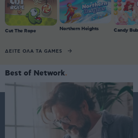
Northern Heights
Candy Bub
Cut The Rope
ΔΕΙΤΕ ΟΛΑ ΤΑ GAMES
Best of Network