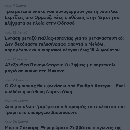
πριν 9 λεπτά
Τρία μέτωπα «κόκκινου συναγερμού» για τη ναυτιλία:
Εκρήξεις στο Ορμούζ, νέες επιθέσεις στην Υεμένη και
πλήγματα σε πλοία στην Οδησσό
πριν 12 λεπτά
Ένταση μεταξύ Ιταλίας-Ισπανίας για το μεταναστευτικό:
Δεν δεχόμαστε τελεσίγραφα απαντά η Μελόνι,
παραμένουν οι συνοριακοί έλεγχοι έως 15 Αυγούστου
πριν 17 λεπτά
Αλεξάνδρα Παναγιώταρου: Οι λήψεις με πορτοκαλί
μαγιό σε πισίνα στη Μύκονο
πριν 23 λεπτά
Ο Ολυμπιακός θα «ψωνίσει» από Ερυθρό Αστέρα – Εκεί
κολλάει η υπόθεση Λαρεντζάκη
πριν 26 λεπτά
Από μια κλωστή κρέμεται ο διορισμός του εκλεκτού του
Τραμπ στο υπουργείο Δικαιοσύνης
πριν 26 λεπτά
Μαρία Σάκκαρη: Ξημερώματα Σαββάτου ο αγώνας της