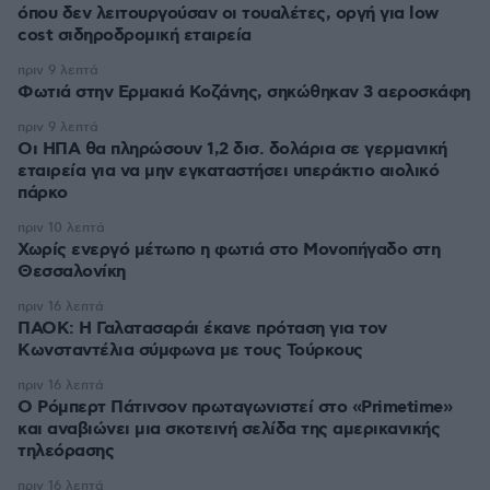
όπου δεν λειτουργούσαν οι τουαλέτες, οργή για low
cost σιδηροδρομική εταιρεία
πριν 9 λεπτά
Φωτιά στην Ερμακιά Κοζάνης, σηκώθηκαν 3 αεροσκάφη
πριν 9 λεπτά
Οι ΗΠΑ θα πληρώσουν 1,2 δισ. δολάρια σε γερμανική
εταιρεία για να μην εγκαταστήσει υπεράκτιο αιολικό
πάρκο
πριν 10 λεπτά
Χωρίς ενεργό μέτωπο η φωτιά στο Μονοπήγαδο στη
Θεσσαλονίκη
πριν 16 λεπτά
ΠΑΟΚ: Η Γαλατασαράι έκανε πρόταση για τον
Κωνσταντέλια σύμφωνα με τους Τούρκους
πριν 16 λεπτά
Ο Ρόμπερτ Πάτινσον πρωταγωνιστεί στο «Primetime»
και αναβιώνει μια σκοτεινή σελίδα της αμερικανικής
τηλεόρασης
πριν 16 λεπτά