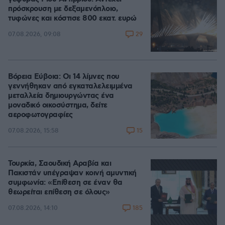
πρόσκρουση με δεξαμενόπλοιο,
τυφώνες και κόστισε 800 εκατ. ευρώ
29
07.08.2026, 09:08
Βόρεια Εύβοια: Οι 14 λίμνες που
γεννήθηκαν από εγκαταλελειμμένα
μεταλλεία δημιουργώντας ένα
μοναδικό οικοσύστημα, δείτε
αεροφωτογραφίες
15
07.08.2026, 15:58
Τουρκία, Σαουδική Αραβία και
Πακιστάν υπέγραψαν κοινή αμυντική
συμφωνία: «Επίθεση σε έναν θα
θεωρείται επίθεση σε όλους»
185
07.08.2026, 14:10