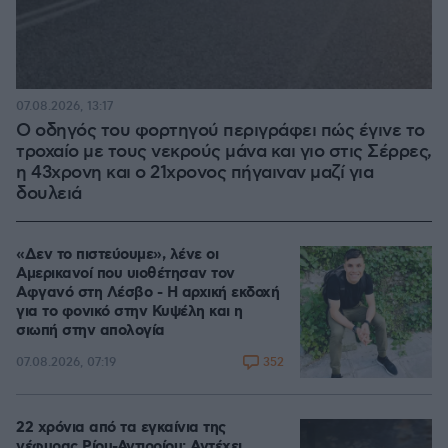
07.08.2026, 13:17
Ο οδηγός του φορτηγού περιγράφει πώς έγινε το
τροχαίο με τους νεκρούς μάνα και γιο στις Σέρρες,
η 43χρονη και ο 21χρονος πήγαιναν μαζί για
δουλειά
«Δεν το πιστεύουμε», λένε οι
Αμερικανοί που υιοθέτησαν τον
Αφγανό στη Λέσβο - Η αρχική εκδοχή
για το φονικό στην Κυψέλη και η
σιωπή στην απολογία
352
07.08.2026, 07:19
22 χρόνια από τα εγκαίνια της
γέφυρας Ρίου-Αντιρρίου: Αντέχει