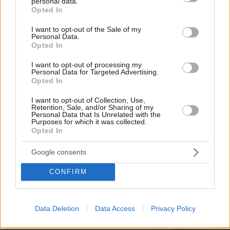
personal data.
grant or deny consent to Google and its third-party tags to
Opted In
use your data for below specified purposes in below Google
consent section.
I want to opt-out of the Sale of my
10.08.2026, 12:30
Personal Data.
Τα ζώδια με τις καλύτερες προβλέψεις της
Opted In
εβδομάδας
I want to opt-out of processing my
Personal Data for Targeted Advertising.
Opted In
Η Σαρδηνία πέρα από τη διεθνή φήμη
και την κοσμοπολίτικη λάμψη
I want to opt-out of Collection, Use,
Retention, Sale, and/or Sharing of my
10.08.2026, 13:39
Personal Data that Is Unrelated with the
Purposes for which it was collected.
Opted In
Google consents
CONFIRM
Καλοκαίρι: Καιρός για Skoda και
διακοπές
03.08.2026, 13:41
Data Deletion
Data Access
Privacy Policy