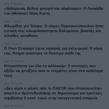
πριν 4 λεπτά
«Χαλάρωση, βόλτα, φαγητό και πάφλασμα»: Η Λευκάδα
του ηθοποιού Χάρη Χιώτη
πριν 7 λεπτά
Φλωρίδης για Τσίπρα: Ο νόμος Παρασκευόπουλου ήταν
εντολή του, αποφυλακίστηκαν δολοφόνοι, βιαστές και
χιλιάδες κατάδικοι
πριν 7 λεπτά
Ο Ροντ Στιούαρτ έγινε παππούς για έκτη φορά: Η κόρη
του, Ρούμπι απέκτησε το δεύτερο παιδί της
πριν 13 λεπτά
Ντοματόπιτα για όλο το καλοκαίρι: 9 συνταγές που
αξίζει να φτιάξετε όσο οι ντομάτες είναι στα καλύτερά
τους
πριν 13 λεπτά
«Δεν είμαι ο μόνος από το ΠΑΣΟΚ που στοχοποιείται»
απαντά ο Χριστοδουλάκης σε δημοσίευμα για κρατικές
συμβάσεις 9 εκατ. ευρώ στην οικογενειακή εταιρεία
πριν 14 λεπτά