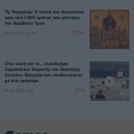
Τη Υπερμάχω: Η νύχτα του Αυγούστου
πριν από 1.400 χρόνια, που γέννησε
τον Ακάθιστο Ύμνο
148
09.08.2026, 22:48
Όλα καλά για το... ελικοδρόμιο
Σαρακήνικο: Χειριστής και ιδιοκτήτης
έστειλαν δικηγόρο και «κινδυνεύουν»
με ένα πρόστιμο
98
10.08.2026, 11:46
Loaded
:
100.00%