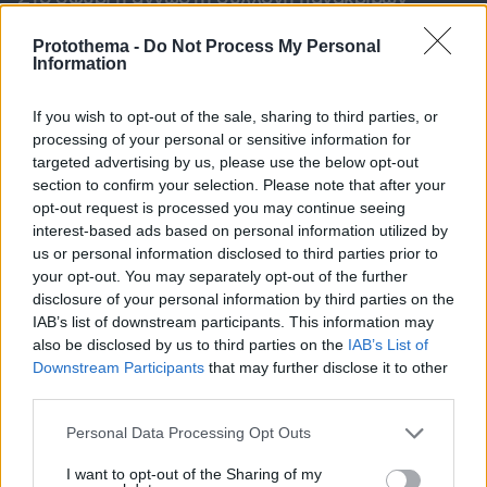
αυτοκινήτων του Γιώργου Τράγκα
Protothema -
Do Not Process My Personal
Information
If you wish to opt-out of the sale, sharing to third parties, or
processing of your personal or sensitive information for
targeted advertising by us, please use the below opt-out
section to confirm your selection. Please note that after your
opt-out request is processed you may continue seeing
interest-based ads based on personal information utilized by
us or personal information disclosed to third parties prior to
your opt-out. You may separately opt-out of the further
disclosure of your personal information by third parties on the
IAB’s list of downstream participants. This information may
also be disclosed by us to third parties on the
IAB’s List of
Downstream Participants
that may further disclose it to other
third parties.
Please note that this website/app uses one or more Google
Personal Data Processing Opt Outs
services and may gather and store information including but
not limited to your visit or usage behaviour. You may click to
I want to opt-out of the Sharing of my