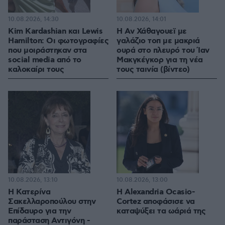
10.08.2026, 14:30
10.08.2026, 14:01
Kim Kardashian και Lewis
Η Αν Χάθαγουεϊ με
Hamilton: Οι φωτογραφίες
γαλάζιο τοπ με μακριά
που μοιράστηκαν στα
ουρά στο πλευρό του Ίαν
social media από το
Μακγκέγκορ για τη νέα
καλοκαίρι τους
τους ταινία (βίντεο)
10.08.2026, 13:10
10.08.2026, 13:00
Η Κατερίνα
Η Alexandria Ocasio-
Σακελλαροπούλου στην
Cortez αποφάσισε να
Επίδαυρο για την
καταψύξει τα ωάριά της
παράσταση Αντιγόνη -