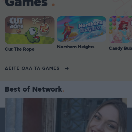
Games
Northern Heights
Candy Bub
Cut The Rope
ΔΕΙΤΕ ΟΛΑ ΤΑ GAMES
Best of Network