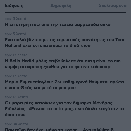
Ειδήσεις
Δημοφιλή
Σχολιασμένα
πριν 5 λεπτά
Η επιστήμη πίσω από την τέλεια μαρμελάδα σύκο
πριν 5 λεπτά
Ένα παλιό βίντεο με τις χορευτικές ικανότητες του Tom
Holland έχει εντυπωσιάσει το διαδίκτυο
πριν 15 λεπτά
Η Bella Hadid μόλις επιβεβαίωσε ότι αυτή είναι το πιο
κομψή απόχρωση ξανθού για το φετινό καλοκαίρι
πριν 17 λεπτά
Μαρία Εκμεκτσίογλου: Ζω καθημερινά θαύματα, πρώτα
είναι ο Θεός και μετά οι γιοι μου
πριν 18 λεπτά
Οι μαρτυρίες κατοίκων για τον δήμαρχο Μάνδρας-
Ειδυλλίας: «Έσωσε το σπίτι μας, ενώ δίπλα καιγόταν το
δικό του»
πριν 34 λεπτά
Πρωτεΐνη δεν έχει μόνο το κρέας – Ανακαλύψτε 8