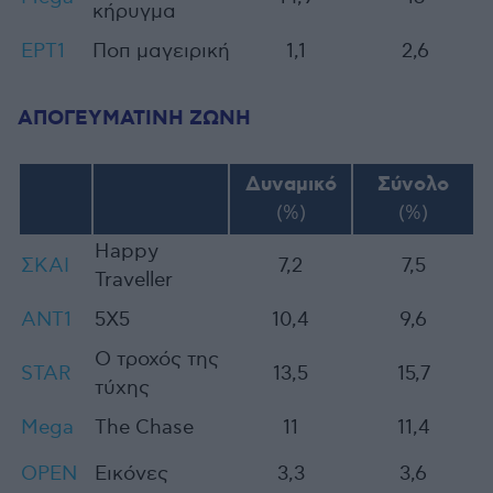
κήρυγμα
ΕΡΤ1
Ποπ μαγειρική
1,1
2,6
ΑΠΟΓΕΥΜΑΤΙΝΗ ΖΩΝΗ
Δυναμικό
Σύνολο
(%)
(%)
Happy
ΣΚΑΙ
7,2
7,5
Traveller
ΑNT1
5X5
10,4
9,6
Ο τροχός της
STAR
13,5
15,7
τύχης
Mega
The Chase
11
11,4
OPEN
Εικόνες
3,3
3,6