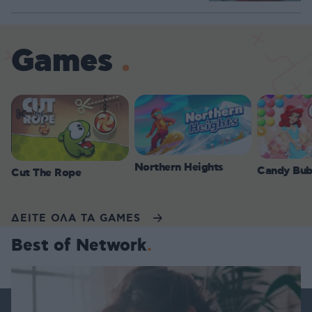
Games
Northern Heights
Candy Bub
Cut The Rope
ΔΕΙΤΕ ΟΛΑ ΤΑ GAMES
Best of Network