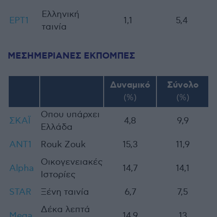
Ελληνική
ΕΡΤ1
1,1
5,4
ταινία
ΜΕΣΗΜΕΡΙΑΝΕΣ ΕΚΠΟΜΠΕΣ
Δυναμικό
Σύνολο
(%)
(%)
Οπου υπάρχει
ΣΚΑΪ
4,8
9,9
Ελλάδα
ΑΝΤ1
Rouk Zouk
15,3
11,9
Οικογενειακές
Alpha
14,7
14,1
Ιστορίες
STAR
Ξένη ταινία
6,7
7,5
Δέκα λεπτά
Mega
14,9
13