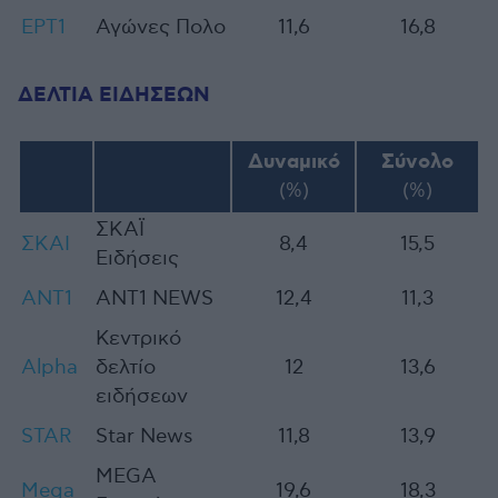
ΕΡΤ1
Αγώνες Πολο
11,6
16,8
ΔΕΛΤΙΑ ΕΙΔΗΣΕΩΝ
Δυναμικό
Σύνολο
(%)
(%)
ΣΚΑΪ
ΣΚΑΙ
8,4
15,5
Ειδήσεις
ANT1
ANT1 ΝEWS
12,4
11,3
Κεντρικό
Alpha
δελτίο
12
13,6
ειδήσεων
STAR
Star News
11,8
13,9
MEGA
Mega
19,6
18,3