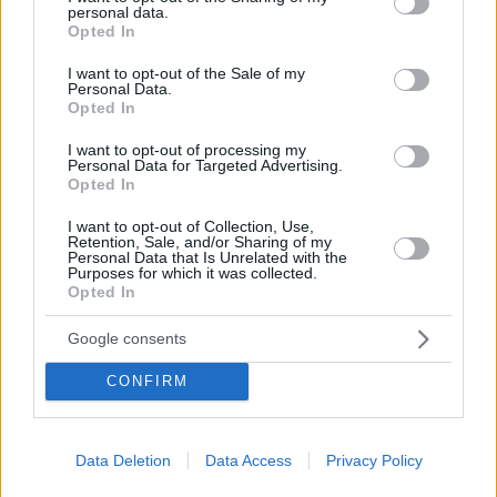
ΤΑ ΠΙΟ ΔΗΜΟΦΙΛΗ
personal data.
grant or deny consent to Google and its third-party tags to
Opted In
use your data for below specified purposes in below Google
consent section.
I want to opt-out of the Sale of my
Personal Data.
Opted In
I want to opt-out of processing my
Personal Data for Targeted Advertising.
Opted In
I want to opt-out of Collection, Use,
Retention, Sale, and/or Sharing of my
Personal Data that Is Unrelated with the
Purposes for which it was collected.
Opted In
Google consents
CONFIRM
Data Deletion
Data Access
Privacy Policy