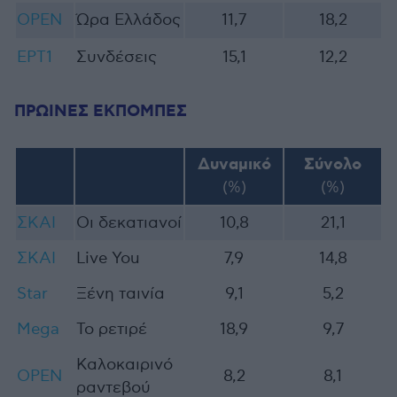
OPEN
Ώρα Ελλάδος
11,7
18,2
ΕΡΤ1
Συνδέσεις
15,1
12,2
ΠΡΩΙΝΕΣ ΕΚΠΟΜΠΕΣ
Δυναμικό
Σύνολο
(%)
(%)
ΣΚΑΙ
Οι δεκατιανοί
10,8
21,1
ΣΚΑΙ
Live You
7,9
14,8
Star
Ξένη ταινία
9,1
5,2
Mega
Το ρετιρέ
18,9
9,7
Καλοκαιρινό
OPEN
8,2
8,1
ραντεβού