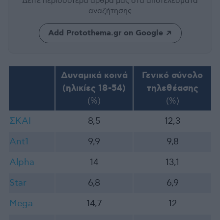
Δείτε περισσότερα άρθρα μας
στα αποτελέσματα
αναζήτησης
Add Protothema.gr on Google
Δυναμικά κοινά
Γενικό σύνολο
(ηλικίες 18-54)
τηλεθέασης
(%)
(%)
ΣΚΑΙ
8,5
12,3
Ant1
9,9
9,8
Alpha
14
13,1
Star
6,8
6,9
Mega
14,7
12