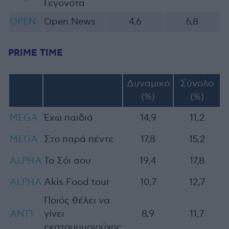
Γεγονότα
OPEN
Open News
4,6
6,8
PRIME TIME
Δυναμικό
Σύνολο
(%)
(%)
MEGA
Έχω παιδιά
14,9
11,2
MEGA
Στο παρά πέντε
17,8
15,2
ALPHA
Το Σόι σου
19,4
17,8
ALPHA
Akis Food tour
10,7
12,7
Ποιός θέλει να
ΑΝΤ1
γίνει
8,9
11,7
εκατομμυριούχος