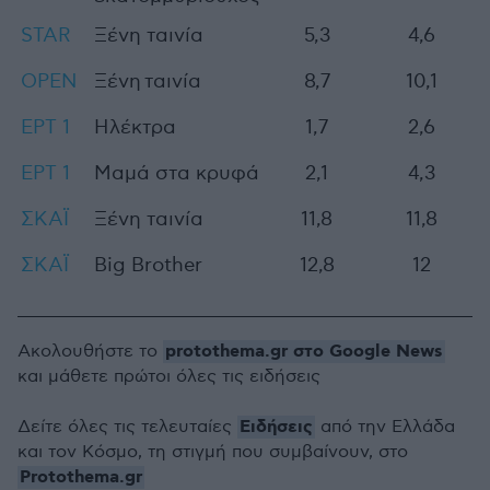
STAR
Ξένη ταινία
5,3
4,6
OPEN
Ξένη ταινία
8,7
10,1
ΕΡΤ 1
Ηλέκτρα
1,7
2,6
ΕΡΤ 1
Μαμά στα κρυφά
2,1
4,3
ΣΚΑΪ
Ξένη ταινία
11,8
11,8
ΣΚΑΪ
Big Brother
12,8
12
protothema.gr στο Google News
Ακολουθήστε το
και μάθετε πρώτοι όλες τις ειδήσεις
Ειδήσεις
Δείτε όλες τις τελευταίες
από την Ελλάδα
και τον Κόσμο, τη στιγμή που συμβαίνουν, στο
Protothema.gr