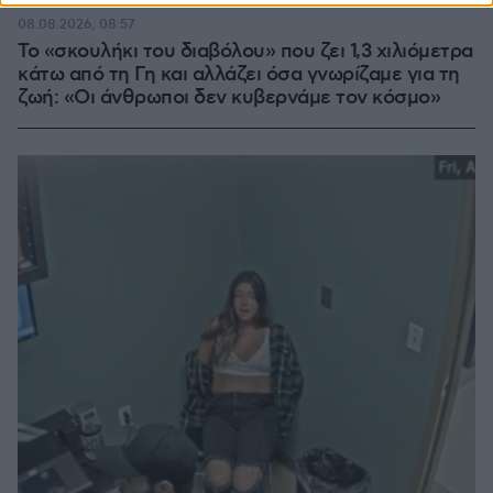
08.08.2026, 08:57
Το «σκουλήκι του διαβόλου» που ζει 1,3 χιλιόμετρα
κάτω από τη Γη και αλλάζει όσα γνωρίζαμε για τη
ζωή: «Οι άνθρωποι δεν κυβερνάμε τον κόσμο»