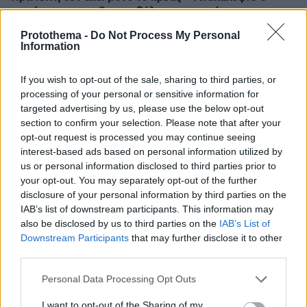
φρούτα με πρωτεΐνη και βάλτε τα στο πιάτο σας
πριν 35 λεπτά
Protothema -
Do Not Process My Personal
Αυτά τα τρία ζώδια προσελκύουν σημαντική οικονομική
Information
επιτυχία τον Αύγουστο
If you wish to opt-out of the sale, sharing to third parties, or
πριν 38 λεπτά
processing of your personal or sensitive information for
Στις φλόγες διυλιστήριο πετρελαίου στο Κρασνοντάρ
targeted advertising by us, please use the below opt-out
της Ρωσίας μετά από ουκρανική επίθεση με drones
section to confirm your selection. Please note that after your
πριν 41 λεπτά
opt-out request is processed you may continue seeing
Ρούχα και αξεσουάρ από το «Ο Διάβολος φοράει Prada
interest-based ads based on personal information utilized by
2» βγαίνουν σε διαδικτυακή δημοπρασία
us or personal information disclosed to third parties prior to
your opt-out. You may separately opt-out of the further
πριν 44 λεπτά
Zendaya και Tom Holland: Γιόρτασαν τον γάμο τους με
disclosure of your personal information by third parties on the
ένα άκρως ιδιωτικό πάρτι στην αγγλική εξοχή
IAB’s list of downstream participants. This information may
also be disclosed by us to third parties on the
IAB’s List of
Downstream Participants
that may further disclose it to other
ΔΕΙΤΕ ΟΛΕΣ ΤΙΣ ΕΙΔΗΣΕΙΣ
third parties.
Please note that this website/app uses one or more Google
Personal Data Processing Opt Outs
services and may gather and store information including but
not limited to your visit or usage behaviour. You may click to
I want to opt-out of the Sharing of my