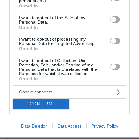
personal data.
grant or deny consent to Google and its third-party tags to
Opted In
Απομένουν
2500
χαρακτήρες
use your data for below specified purposes in below Google
consent section.
I want to opt-out of the Sale of my
Personal Data.
Opted In
I want to opt-out of processing my
Personal Data for Targeted Advertising.
Opted In
I want to opt-out of Collection, Use,
* Υποχρεωτικά πεδία
Retention, Sale, and/or Sharing of my
Personal Data that Is Unrelated with the
Purposes for which it was collected.
Opted In
ΡΟΗ ΕΙΔΗΣΕΩΝ
Google consents
Ειδήσεις
Δημοφιλή
Σχολιασμένα
CONFIRM
πριν 6 λεπτά
Το μενού της ημέρας – Τι τρώμε σήμερα Πέμπτη
Data Deletion
Data Access
Privacy Policy
(6/8/2026)
πριν 20 λεπτά