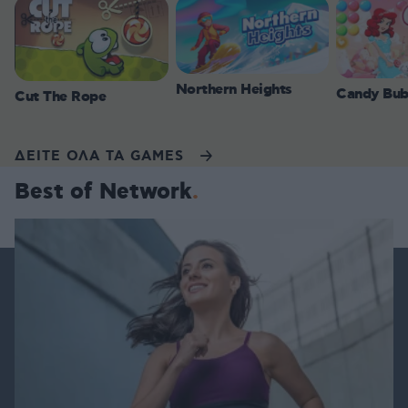
Northern Heights
Candy Bub
Cut The Rope
ΔΕΙΤΕ ΟΛΑ ΤΑ GAMES
Best of Network