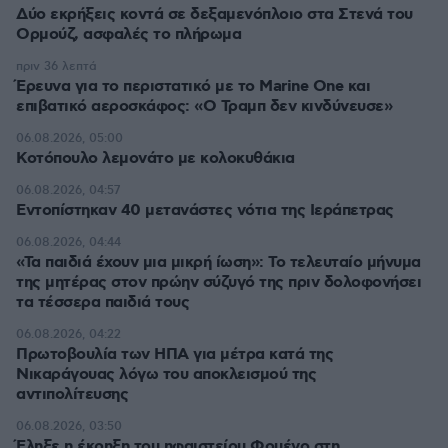
Δύο εκρήξεις κοντά σε δεξαμενόπλοιο στα Στενά του
Ορμούζ, ασφαλές το πλήρωμα
πριν 36 λεπτά
Έρευνα για το περιστατικό με το Marine One και
επιβατικό αεροσκάφος: «Ο Τραμπ δεν κινδύνευσε»
06.08.2026, 05:00
Κοτόπουλο λεμονάτο με κολοκυθάκια
06.08.2026, 04:57
Εντοπίστηκαν 40 μετανάστες νότια της Ιεράπετρας
06.08.2026, 04:44
«Τα παιδιά έχουν μια μικρή ίωση»: Το τελευταίο μήνυμα
της μητέρας στον πρώην σύζυγό της πριν δολοφονήσει
τα τέσσερα παιδιά τους
06.08.2026, 04:22
Πρωτοβουλία των ΗΠΑ για μέτρα κατά της
Νικαράγουας λόγω του αποκλεισμού της
αντιπολίτευσης
06.08.2026, 03:50
Έληξε η έκρηξη του ηφαιστείου Φουέγο στη