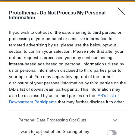
ΠΡΟΣΘΗΚΗ ΣΧΟΛΙΟΥ
Protothema -
Do Not Process My Personal
ΌΝΟΜΑ *
Information
If you wish to opt-out of the sale, sharing to third parties, or
processing of your personal or sensitive information for
targeted advertising by us, please use the below opt-out
section to confirm your selection. Please note that after your
EMAIL
opt-out request is processed you may continue seeing
interest-based ads based on personal information utilized by
us or personal information disclosed to third parties prior to
your opt-out. You may separately opt-out of the further
disclosure of your personal information by third parties on the
ΣΧΌΛΙΟ *
IAB’s list of downstream participants. This information may
also be disclosed by us to third parties on the
IAB’s List of
Downstream Participants
that may further disclose it to other
third parties.
Please note that this website/app uses one or more Google
Personal Data Processing Opt Outs
services and may gather and store information including but
not limited to your visit or usage behaviour. You may click to
I want to opt-out of the Sharing of my