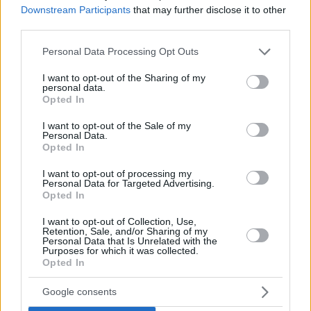
Downstream Participants
that may further disclose it to other
third parties.
Please note that this website/app uses one or more Google
Personal Data Processing Opt Outs
services and may gather and store information including but
not limited to your visit or usage behaviour. You may click to
I want to opt-out of the Sharing of my
personal data.
grant or deny consent to Google and its third-party tags to
22.06.2024, 18:00
Opted In
Κέβιν Μπέικον: Δεν έχω πάει στα Όσκαρ εδώ και
use your data for below specified purposes in below Google
σαράντα χρόνια
consent section.
I want to opt-out of the Sale of my
Personal Data.
Το Footloose ήταν αυτό που με έβαλε στον κόσμο
Opted In
του Χόλιγουντ, είπε ο ηθοποιός
I want to opt-out of processing my
Personal Data for Targeted Advertising.
Opted In
I want to opt-out of Collection, Use,
Retention, Sale, and/or Sharing of my
Personal Data that Is Unrelated with the
Purposes for which it was collected.
Opted In
Google consents