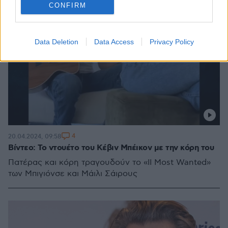
CONFIRM
Data Deletion
Data Access
Privacy Policy
4
20.04.2024, 09:58
Βίντεο: Το ντουέτο του Κέβιν Μπέικον με την κόρη του
Πατέρας και κόρη τραγουδούν το «II Most Wanted»
των Mπιγιόνσε και Μάιλι Σάιρους