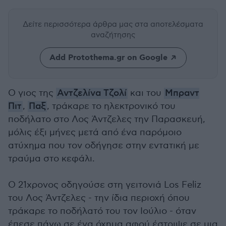
Δείτε περισσότερα άρθρα μας
στα αποτελέσματα
αναζήτησης
Add Protothema.gr on Google
Ο γιος της
Αντζελίνα Τζολί
και του
Μπραντ
Πιτ
,
Παξ
, τράκαρε το ηλεκτρονικό του
ποδήλατο στο Λος Άντζελες την Παρασκευή,
μόλις έξι μήνες μετά από ένα παρόμοιο
ατύχημα που τον οδήγησε στην εντατική με
τραύμα στο κεφάλι.
Ο 21χρονος οδηγούσε στη γειτονιά Los Feliz
του Λος Άντζελες - την ίδια περιοχή όπου
τράκαρε το ποδήλατό του τον Ιούλιο - όταν
έπεσε πάνω σε ένα όχημα αφού έστριψε σε μια