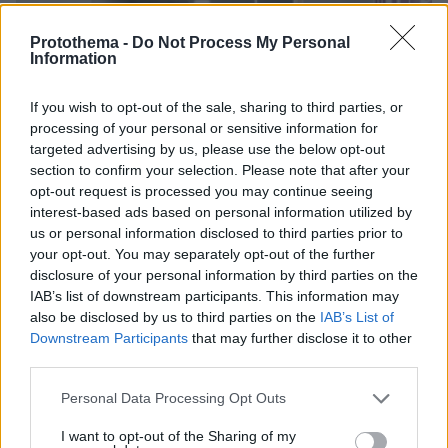
Protothema -
Do Not Process My Personal
Information
If you wish to opt-out of the sale, sharing to third parties, or
processing of your personal or sensitive information for
targeted advertising by us, please use the below opt-out
section to confirm your selection. Please note that after your
opt-out request is processed you may continue seeing
interest-based ads based on personal information utilized by
us or personal information disclosed to third parties prior to
your opt-out. You may separately opt-out of the further
disclosure of your personal information by third parties on the
IAB’s list of downstream participants. This information may
also be disclosed by us to third parties on the
IAB’s List of
Downstream Participants
that may further disclose it to other
third parties.
03.08.2026, 11:06
Please note that this website/app uses one or more Google
Κάτι αλλάζει στον χάρτη της πανεπιστημιακής εκπαίδευσης
Personal Data Processing Opt Outs
στην Ελλάδα
services and may gather and store information including but
not limited to your visit or usage behaviour. You may click to
I want to opt-out of the Sharing of my