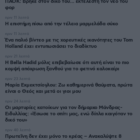
ΠΑΟΚ: Βρήκε στον δικό του… εκτελεστή τον νέο του
φορ
πριν 11 λεπτά
Η επιστήμη πίσω από την τέλεια μαρμελάδα σύκο
πριν 11 λεπτά
Ένα παλιό βίντεο με τις χορευτικές ικανότητες του Tom
Holland έχει εντυπωσιάσει το διαδίκτυο
πριν 21 λεπτά
Η Bella Hadid μόλις επιβεβαίωσε ότι αυτή είναι το πιο
κομψή απόχρωση ξανθού για το φετινό καλοκαίρι
πριν 23 λεπτά
Μαρία Εκμεκτσίογλου: Ζω καθημερινά θαύματα, πρώτα
είναι ο Θεός και μετά οι γιοι μου
πριν 24 λεπτά
Οι μαρτυρίες κατοίκων για τον δήμαρχο Μάνδρας-
Ειδυλλίας: «Έσωσε το σπίτι μας, ενώ δίπλα καιγόταν το
δικό του»
πριν 40 λεπτά
Πρωτεΐνη δεν έχει μόνο το κρέας – Ανακαλύψτε 8