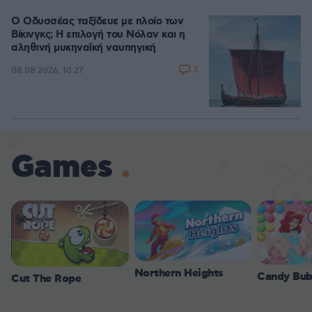
Ο Οδυσσέας ταξίδευε με πλοίο των
Βίκινγκς; Η επιλογή του Νόλαν και η
αληθινή μυκηναϊκή ναυπηγική
3
08.08.2026, 10:27
Games
Northern Heights
Candy Bub
Cut The Rope