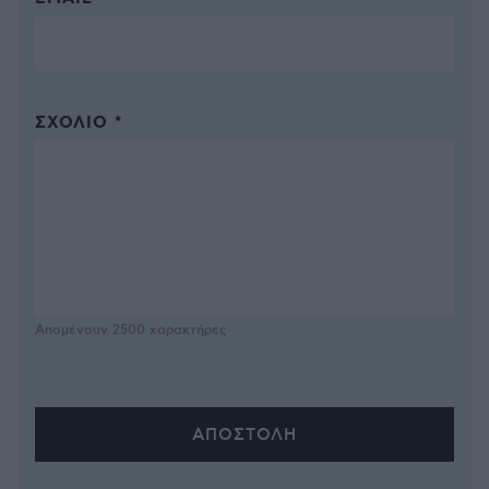
ΣΧΌΛΙΟ *
Απομένουν
2500
χαρακτήρες