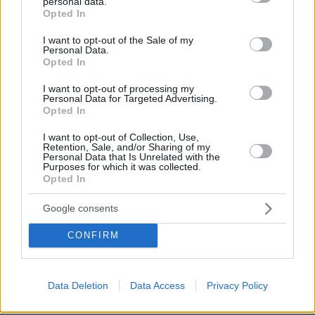
personal data.
grant or deny consent to Google and its third-party tags to
30.07.2026, 15:25
Opted In
use your data for below specified purposes in below Google
Εθνική Τράπεζα: Η κορυφαία επιλογή για τη χρηματοδότηση
consent section.
μεγάλων έργων
I want to opt-out of the Sale of my
Personal Data.
Opted In
29.07.2026, 09:39
Διασκεδάζουμε υπεύθυνα, επιστρέφουμε με ασφάλεια
I want to opt-out of processing my
Personal Data for Targeted Advertising.
Opted In
ΣΧΟΛΙΑ
(26)
I want to opt-out of Collection, Use,
Retention, Sale, and/or Sharing of my
ΠΡΟΣΘΗΚΗ ΣΧΟΛΙΟΥ
Personal Data that Is Unrelated with the
Purposes for which it was collected.
Opted In
Google consents
kickboxer
26.01.2025, 22:18
CONFIRM
κανένα παιδί από δικό μας τσαντίρι γιατί δεν πήρε;
ΑΠΑΝΤΗΣΗ
Data Deletion
Data Access
Privacy Policy
nick