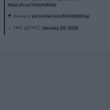
https://t.co/YrQtGuRb3w
pic.twitter.com/BnO8EQB0qp
🎥: Backgrid
— TMZ (@TMZ)
January 24, 2025