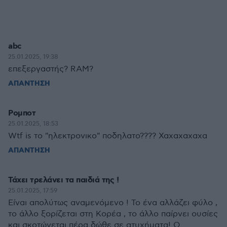
abc
25.01.2025, 19:38
επεξεργαστής? RAM?
ΑΠΑΝΤΗΣΗ
Ρομποτ
25.01.2025, 18:53
Wtf is το "ηλεκτρονικο" ποδηλατο???? Χαχαχαχαχα
ΑΠΑΝΤΗΣΗ
Τάχει τρελάνει τα παιδιά της !
25.01.2025, 17:59
Είναι απολύτως αναμενόμενο ! Το ένα αλλάζει φύλο ,
το άλλο ξορίζεται στη Κορέα , το άλλο παίρνει ουσίες
και σκοτώνεται πέρα δώθε σε ατυχήματα! Ο