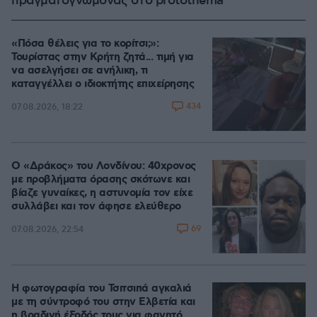
πραγματογνώμονας στο protothema
«Πόσα θέλεις για το κορίτσι;»:
Τουρίστας στην Κρήτη ζητά... τιμή για
να ασελγήσει σε ανήλικη, τι
καταγγέλλει ο ιδιοκτήτης επιχείρησης
434
07.08.2026, 18:22
Ο «Δράκος» του Λονδίνου: 40χρονος
με προβλήματα όρασης σκότωνε και
βίαζε γυναίκες, η αστυνομία τον είχε
συλλάβει και τον άφησε ελεύθερο
69
07.08.2026, 22:54
Η φωτογραφία του Τσιτσιπά αγκαλιά
με τη σύντροφό του στην Ελβετία και
η βραδινή έξοδός τους για φαγητό