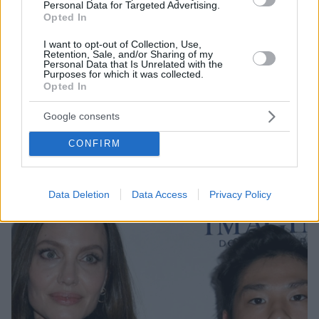
Personal Data for Targeted Advertising.
Opted In
I want to opt-out of Collection, Use,
Retention, Sale, and/or Sharing of my
Personal Data that Is Unrelated with the
16
05.08.2024, 12:29
Purposes for which it was collected.
Βγήκε από τη ΜΕΘ ο γιος της Αντζελίνα Τζολί και του
Opted In
Μπραντ Πιτ μετά το ατύχημα που είχε με τη μηχανή του
Google consents
Σύμφωνα με πηγή, υπέστη ένα σοβαρό τραύμα στο
κεφάλι του - Η ανάρρωσή του θα πάρει χρόνο
CONFIRM
Data Deletion
Data Access
Privacy Policy