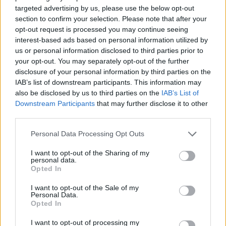
γεμάτο αίμα, λέει μάρτυρας
targeted advertising by us, please use the below opt-out
Μία γυναίκα που ήταν μπροστά στο συμβάν μιλάει για
section to confirm your selection. Please note that after your
το ατύχημα που είχε με τη μηχανή του
opt-out request is processed you may continue seeing
interest-based ads based on personal information utilized by
us or personal information disclosed to third parties prior to
your opt-out. You may separately opt-out of the further
disclosure of your personal information by third parties on the
IAB’s list of downstream participants. This information may
also be disclosed by us to third parties on the
IAB’s List of
Downstream Participants
that may further disclose it to other
third parties.
Please note that this website/app uses one or more Google
Personal Data Processing Opt Outs
services and may gather and store information including but
not limited to your visit or usage behaviour. You may click to
I want to opt-out of the Sharing of my
personal data.
grant or deny consent to Google and its third-party tags to
Opted In
use your data for below specified purposes in below Google
consent section.
I want to opt-out of the Sale of my
Personal Data.
Opted In
I want to opt-out of processing my