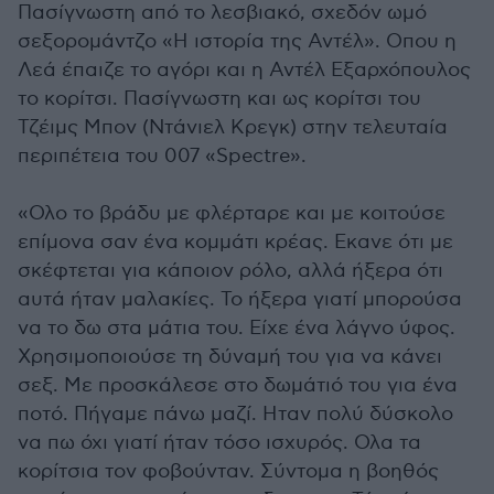
Πασίγνωστη από το λεσβιακό, σχεδόν ωμό
σεξορομάντζο «Η ιστορία της Αντέλ». Οπου η
Λεά έπαιζε το αγόρι και η Αντέλ Εξαρχόπουλος
το κορίτσι. Πασίγνωστη και ως κορίτσι του
Τζέιμς Μπον (Ντάνιελ Κρεγκ) στην τελευταία
περιπέτεια του 007 «Spectre».
«Ολο το βράδυ με φλέρταρε και με κοιτούσε
επίμονα σαν ένα κομμάτι κρέας. Εκανε ότι με
σκέφτεται για κάποιον ρόλο, αλλά ήξερα ότι
αυτά ήταν μαλακίες. Το ήξερα γιατί μπορούσα
να το δω στα μάτια του. Είχε ένα λάγνο ύφος.
Χρησιμοποιούσε τη δύναμή του για να κάνει
σεξ. Με προσκάλεσε στο δωμάτιό του για ένα
ποτό. Πήγαμε πάνω μαζί. Ηταν πολύ δύσκολο
να πω όχι γιατί ήταν τόσο ισχυρός. Ολα τα
κορίτσια τον φοβούνταν. Σύντομα η βοηθός