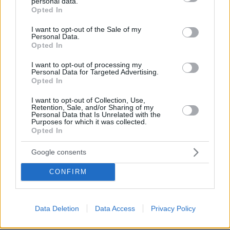
personal data.
grant or deny consent to Google and its third-party tags to
δύστυχος; Μπροστά του όλες οι «βιασθείσες».
Opted In
use your data for below specified purposes in below Google
Πίσω του οι πράκτορες του FBI. Μπροστά του
consent section.
I want to opt-out of the Sale of my
20 χρόνια σίδερα φυλακής. Help! Ποιος τον
Personal Data.
Opted In
ακούει; Σχεδόν κανείς. Ακόμα και ο Μπαράκ
Ομπάμα ζητάει την κεφαλή του επί πίνακι!
I want to opt-out of processing my
Personal Data for Targeted Advertising.
Opted In
Απευθυνόμενος μάλιστα προς τους παπαράτσι
I want to opt-out of Collection, Use,
που τον ακολουθούν με άγριες, σχεδόν
Retention, Sale, and/or Sharing of my
Personal Data that Is Unrelated with the
κανιβαλικές διαθέσεις, είπε: «Guys, πάντα
Purposes for which it was collected.
υπήρξα πιστός σε εσάς. Οχι σαν αυτούς τους
Opted In
γ... μαλ... που σας φέρονται σαν σκουπίδια.
Google consents
Ημουν πάντα το καλό παιδί»!
Εχει απόλυτο δίκιο. Εντελώς. Ομως ξεχνάει
CONFIRM
έναν βασικό κανόνα. Που ισχύει ιδιαιτέρως σε
αυτή την υποκριτοπουριτανική αμερικανική
Data Deletion
Data Access
Privacy Policy
κοινωνία: Με την ίδια ευκολία που θα σε
εκτοξεύσουν στον ουρανό είναι ικανοί να σε