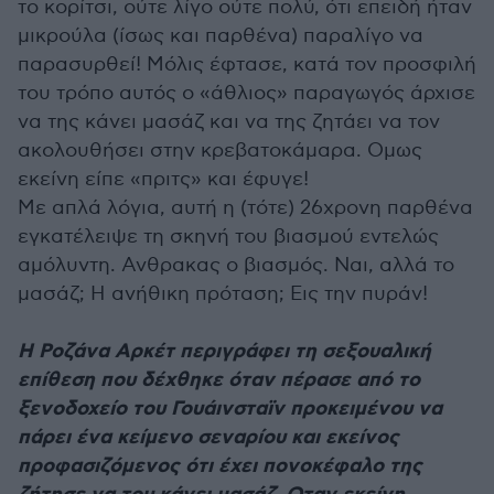
το κορίτσι, ούτε λίγο ούτε πολύ, ότι επειδή ήταν
μικρούλα (ίσως και παρθένα) παραλίγο να
παρασυρθεί! Μόλις έφτασε, κατά τον προσφιλή
του τρόπο αυτός ο «άθλιος» παραγωγός άρχισε
να της κάνει μασάζ και να της ζητάει να τον
ακολουθήσει στην κρεβατοκάμαρα. Ομως
εκείνη είπε «πριτς» και έφυγε!
Με απλά λόγια, αυτή η (τότε) 26χρονη παρθένα
εγκατέλειψε τη σκηνή του βιασμού εντελώς
αμόλυντη. Ανθρακας ο βιασμός. Ναι, αλλά το
μασάζ; Η ανήθικη πρόταση; Εις την πυράν!
Η Ροζάνα Αρκέτ περιγράφει τη σεξουαλική
επίθεση που δέχθηκε όταν πέρασε από το
ξενοδοχείο του Γουάινσταϊν προκειμένου να
πάρει ένα κείμενο σεναρίου και εκείνος
προφασιζόμενος ότι έχει πονοκέφαλο της