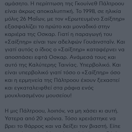
αμάσητο. Η περίπτωση της Γκουίνεθ Πάλτροου
είναι άκρως αποκαλυπτική. Το 1998, σε ηλικία
μόλις 26 Μαΐων, με τον «Ερωτευμένο Σαίξπηρ»
εξασφαλίζει το πρώτο και μοναδικό στην
καριέρα της Οσκαρ. Γιατί η παραγωγή του
«Σαίξπηρ» είναι των αδελφών Γουάινσταϊν. Και
γιατί αυτός ο ίδιος ο «Σαίξπηρ» καταφέρνει να
αποσπάσει εφτά Οσκαρ. Ανάμεσά τους και
αυτό της Καλύτερης Ταινίας. Υπερβολικό. Και
είναι υπερβολικό γιατί τόσο ο «Σαίξπηρ» όσο
και η ερμηνεία της Πάλτροου έχουν ξεχαστεί
και εγκαταλειφθεί στα ράφια ενός
μουχλιασμένου μουσείου!
Η μις Πάλτροου, λοιπόν, να μη χάσει κι αυτή.
Υστερα από 20 χρόνια. Τόσο χρειάστηκε να
βρει το θάρρος και να δείξει τον βιαστή. Είπε