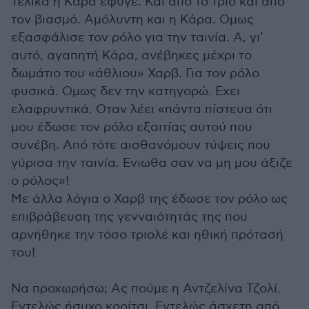
Τελικά η Κάρα έφυγε. Και από το τρίο και από
τον βιασμό. Αμόλυντη και η Κάρα. Ομως
εξασφάλισε τον ρόλο για την ταινία. Α, γι’
αυτό, αγαπητή Κάρα, ανέβηκες μέχρι το
δωμάτιο του «άθλιου» Χαρβ. Για τον ρόλο
φυσικά. Ομως δεν την κατηγορώ. Εχει
ελαφρυντικά. Οταν λέει «πάντα πίστευα ότι
μου έδωσε τον ρόλο εξαιτίας αυτού που
συνέβη. Από τότε αισθανόμουν τύψεις που
γύρισα την ταινία. Ενιωθα σαν να μη μου άξιζε
ο ρόλος»!
Με άλλα λόγια ο Χαρβ της έδωσε τον ρόλο ως
επιβράβευση της γενναιότητάς της που
αρνήθηκε την τόσο τριολέ και ηθική πρότασή
του!
Να προχωρήσω; Ας πούμε η Αντζελίνα Τζολί.
Εντελώς ήσυχο κορίτσι. Εντελώς άσχετη από