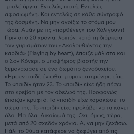
τριολέ όργια. Εντελώς πιστή. Εντελώς
αφοσιωμένη. Και εντελώς σε κάθε σύντροφό
της δοσμένη. Να μην ανοίξω το στόμα μου
τώρα. Αμάν με τις «παρθένες» του Χόλιγουντ!
Πριν από 20 χρόνια, λοιπόν, κατά τη διάρκεια
των γυρισμάτων του «Ακολουθώντας την
καρδιά» (Playing by heart), έπαιζε μάλιστα και
ο Σον Κόνερι, ο υποψήφιος βιαστής την
ξεμονάχιασε σε ένα δωμάτιο ξενοδοχείου.
«Ημουν παιδί, ένιωθα τρομοκρατημένη», είπε.
Το «παιδί» ήταν 23. Το «παιδί» είχε ήδη πέσει
στο κρεβάτι με τον αδελφό της. Προφανώς
έπαιζαν κρυφτό. Το «παιδί» είχε χαρακώσει το
σώμα της. Το «παιδί» είχε προλάβει να τα κάνει
όλα. Μα όλα. Δικαίωμά της. Οχι, όμως, τώρα,
μετά από 20 σχεδόν χρόνια. Α, να μην ξεχάσω.
Πάλι το θύμα κατάφερε να ξεφύγει από τις