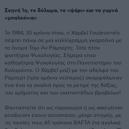
Σκηνή 1η, το δόλωμα, το «ψάρι» και τα γυμνά
«μπαλκόνια»
Το 1984, 33 χρόνια πίσω, ο Χάρβεϊ Γουάινσταϊν
πέφτει πάνω σε μια καλλίγραμμη γκαρσόνα με
το όνομα Τόμι-Αν Ρόμπερτς. Τότε ήταν
φοιτήτρια Ψυχολογίας. Σήμερα είναι
καθηγήτρια Ψυχολογίας στο Πανεπιστήμιο του
Κολοράντο. Ο Χάρβεϊ μαζί με τον αδελφό του
Ρόμπερτ (τρία χρόνια νεότερος) σκαρφάλωναν
ένα-ένα τα σκαλιά προς το ρετιρέ της δόξας,
του χρήματος και των εκατοντάδων βραβείων!
Φανταστείτε ότι ως παραγωγοί ή ως executives
producers έχουν αποσπάσει, μέχρι στιγμής, με
τις ταινίες τους 65 τρόπαια BAFTA (τα αγγλικά