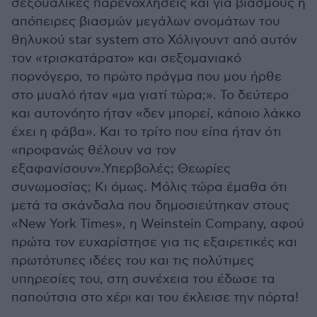
σεξουαλικές παρενοχλήσεις και για βιασμούς ή
απόπειρες βιασμών μεγάλων ονομάτων του
θηλυκού star system στο Χόλιγουντ από αυτόν
τον «τρισκατάρατο» και σεξομανιακό
πορνόγερο, το πρώτο πράγμα που μου ήρθε
στο μυαλό ήταν «μα γιατί τώρα;». Το δεύτερο
και αυτονόητο ήταν «δεν μπορεί, κάποιο λάκκο
έχει η φάβα». Και το τρίτο που είπα ήταν ότι
«προφανώς θέλουν να τον
εξαφανίσουν».Υπερβολές; Θεωρίες
συνωμοσίας; Κι όμως. Μόλις τώρα έμαθα ότι
μετά τα σκάνδαλα που δημοσιεύτηκαν στους
«New York Times», η Weinstein Company, αφού
πρώτα τον ευχαρίστησε για τις εξαιρετικές και
πρωτότυπες ιδέες του και τις πολύτιμες
υπηρεσίες του, στη συνέχεια του έδωσε τα
παπούτσια στο χέρι και του έκλεισε την πόρτα!