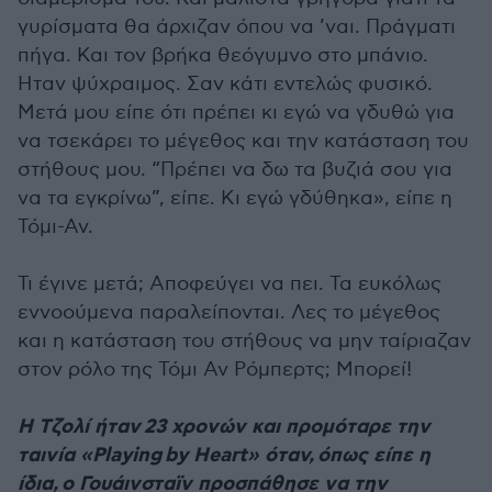
γυρίσματα θα άρχιζαν όπου να ’ναι. Πράγματι
πήγα. Και τον βρήκα θεόγυμνο στο μπάνιο.
Ηταν ψύχραιμος. Σαν κάτι εντελώς φυσικό.
Μετά μου είπε ότι πρέπει κι εγώ να γδυθώ για
να τσεκάρει το μέγεθος και την κατάσταση του
στήθους μου. “Πρέπει να δω τα βυζιά σου για
να τα εγκρίνω”, είπε. Κι εγώ γδύθηκα», είπε η
Τόμι-Αν.
Τι έγινε μετά; Αποφεύγει να πει. Τα ευκόλως
εννοούμενα παραλείπονται. Λες το μέγεθος
και η κατάσταση του στήθους να μην ταίριαζαν
στον ρόλο της Τόμι Αν Ρόμπερτς; Μπορεί!
Η Τζολί ήταν 23 χρονών και προμόταρε την
ταινία «Playing by Heart» όταν, όπως είπε η
ίδια, ο Γουάινσταϊν προσπάθησε να την