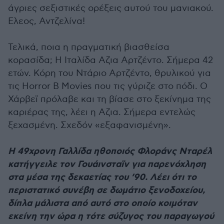
άγριες σεξιστικές ορέξεις αυτού του μανιακού.
Ελεος, Αντζελίνα!
Τελικά, ποια η πραγματική βιασθείσα
κορασίδα; Η Ιταλίδα Αζια Αρτζέντο. Σήμερα 42
ετών. Κόρη του Ντάριο Αρτζέντο, θρυλικού για
τις Horror B Movies που τις γύριζε στο πόδι. Ο
Χάρβεϊ πρόλαβε και τη βίασε στο ξεκίνημα της
καριέρας της, λέει η Αζια. Σήμερα εντελώς
ξεχασμένη. Σχεδόν «εξαφανισμένη».
Η 49χρονη Γαλλίδα ηθοποιός Φλοράνς Νταρέλ
κατήγγειλε τον Γουάινσταϊν για παρενόχληση
στα μέσα της δεκαετίας του ’90. Λέει ότι το
περιστατικό συνέβη σε δωμάτιο ξενοδοχείου,
δίπλα μάλιστα από αυτό στο οποίο κοιμόταν
εκείνη την ώρα η τότε σύζυγος του παραγωγού