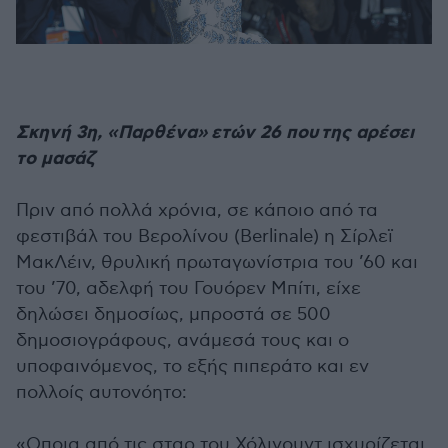
Σκηνή 3η, «Παρθένα» ετών 26 που της αρέσει
το μασάζ
Πριν από πολλά χρόνια, σε κάποιο από τα
φεστιβάλ του Βερολίνου (Berlinale) η Σίρλεϊ
ΜακΛέιν, θρυλική πρωταγωνίστρια του ’60 και
του ’70, αδελφή του Γουόρεν Μπίτι, είχε
δηλώσει δημοσίως, μπροστά σε 500
δημοσιογράφους, ανάμεσά τους και ο
υποφαινόμενος, το εξής πιπεράτο και εν
πολλοίς αυτονόητο:
«Οποια από τις σταρ του Χόλιγουντ ισχυρίζεται