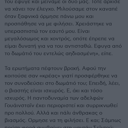
του έφυγε και μείναμε οι δυο μας. Τότε άρχισε
να χάνει τον έλεγχο. Μιλούσαμε στον καναπέ
όταν ξαφνικά όρμησε πάνω μου και
προσπάθησε να με φιλήσει. Χρειάστηκε να
υπερασπιστώ τον εαυτό μου. Είναι
μεγαλόσωμος και χοντρός, οπότε έπρεπε να
είμαι δυνατή για να του αντισταθώ. Εφυγα από
το δωμάτιό του εντελώς αηδιασμένη», είπε.
Τα ερωτήματα πέφτουν βροχή. Αφού την
κοιτούσε σαν «κρέας» γιατί προσφέρθηκε να
τον συνοδεύσει στο δωμάτιό του; Επειδή, λέει,
ο βιαστής είναι ισχυρός. Ε, όχι και τόσο
ισχυρός. Η παντοδυναμία των αδελφών
Γουάινσταϊν έχει περιοριστεί και συρρικνωθεί
προ πολλού. Αλλά και πάλι άνθρακας ο
βιασμός. Ορμησε να τη φιλήσει. Ε και; Σάμπως
πρώτη φορά συμβαίνει στη μαντάμ Σεϊντού;