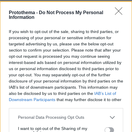
Μάλιστα λέγεται ότι ο αδελφός του και
Protothema -
Do Not Process My Personal
συνεταίρος του, Ρόμπερτ, του είπε: «Bro, όπως
Information
καταλαβαίνεις πρέπει να φύγεις για να
ξεπλυθεί το όνομα της εταιρείας. Διαφορετικά
If you wish to opt-out of the sale, sharing to third parties, or
μαζί με εσένα θα βρεθούμε όλοι σε ένα
processing of your personal or sensitive information for
targeted advertising by us, please use the below opt-out
τεράστιο shithole». (Ας το πούμε βόθρο.)
section to confirm your selection. Please note that after your
opt-out request is processed you may continue seeing
Ετσι ο bro (αδερφός) αναγκάστηκε να φύγει.
interest-based ads based on personal information utilized by
Ετσι, φοβούμενος την επέλαση πολλών
us or personal information disclosed to third parties prior to
your opt-out. You may separately opt-out of the further
επερχόμενων επεισοδίων του σίριαλ «ο βιαστής
disclosure of your personal information by third parties on the
του Χόλιγουντ», αναγκάζεται να δηλώσει
IAB’s list of downstream participants. This information may
μεταμελημένος. Και μπροστά από σμήνος
also be disclosed by us to third parties on the
IAB’s List of
αχόρταγων δημοσιογράφων που ευχαρίστως
Downstream Participants
that may further disclose it to other
third parties.
θα ήθελαν να τον δουν να βράζει σε καζάνι
επίγειας κολάσεως, είπε περίπου: «Δεν είμαι
Please note that this website/app uses one or more Google
Personal Data Processing Opt Outs
καλά. Αλλωστε όλοι κάνουμε λάθη και όλοι
services and may gather and store information including but
not limited to your visit or usage behaviour. You may click to
I want to opt-out of the Sharing of my
αξίζουμε μια δεύτερη ευκαιρία». Τι να κάνει ο