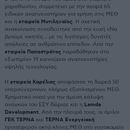
μαραθωνίου, συμμετέχει με την αγορά 65
ειδικών αναπνευστήρων για χρήση στις ΜΕΘ
εταιρεία Μυτιληναίος
και η
. Η σχετική
ανακοίνωση συνοδεύτηκε από την ευχή «Να
βγούμε νικητές... με τις λιγότερες δυνατές
απώλειες σε ανθρώπινο επίπεδο». Από την
εταιρεία Παπαστράτος
παραδόθηκαν στο
«Σωτηρία» 19 καινούριοι αναπνευστήρες
υψηλής τεχνολογίας.
εταιρεία Καρέλιας
Η
αποφάσισε τη δωρεά 50
υπερσύγχρονων, πλήρως εξοπλισμένων ΜΕΘ.
Χρηματικό ποσό για την άμεση κάλυψη
Lamda
αναγκών του ΕΣΥ δώρισε και η
Development
. Από την πλευρά τους, οι όμιλοι
ΓΕΚ ΤΕΡΝΑ
ΤΕΡΝΑ Ενεργειακή
και
προσέφεραν οκτώ κλίνες ΜΕΘ στο νοσοκομείο