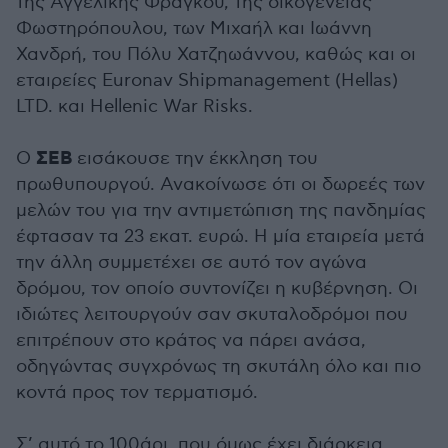
της Αγγελικής Φράγκου, της οικογένειας
Φωστηρόπουλου, των Μιχαήλ και Ιωάννη
Χανδρή, του Πόλυ Χατζηωάννου, καθώς και οι
εταιρείες Euronav Shipmanagement (Hellas)
LTD. και Hellenic War Risks.
ΣΕΒ
Ο
εισάκουσε την έκκληση του
πρωθυπουργού. Ανακοίνωσε ότι οι δωρεές των
μελών του για την αντιμετώπιση της πανδημίας
έφτασαν τα 23 εκατ. ευρώ. Η μία εταιρεία μετά
την άλλη συμμετέχει σε αυτό τον αγώνα
δρόμου, τον οποίο συντονίζει η κυβέρνηση. Οι
ιδιώτες λειτουργούν σαν σκυταλοδρόμοι που
επιτρέπουν στο κράτος να πάρει ανάσα,
οδηγώντας συγχρόνως τη σκυτάλη όλο και πιο
κοντά προς τον τερματισμό.
Σ’ αυτό το 100άρι, που όμως έχει διάρκεια