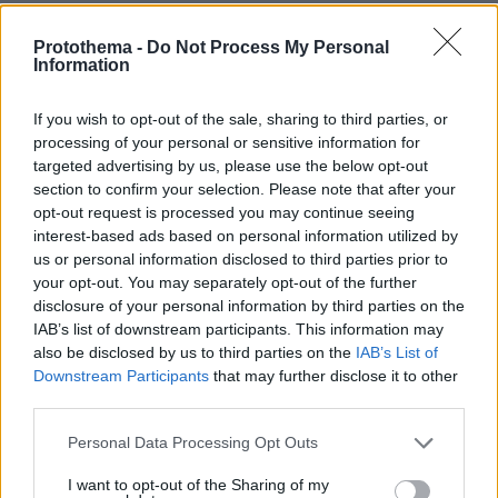
Τσανγκ
Δημοκρατίας της Κίνας στην Αθήνα
Τσιγιουέ
. Η έμπειρη διπλωμάτης ανέλαβε
Protothema -
Do Not Process My Personal
Information
καθήκοντά στην Ελλάδα το 2018. Εκτοτε, έχει
αποδειχθεί πολύτιμος σύμμαχος της χώρας
If you wish to opt-out of the sale, sharing to third parties, or
μας. Δραστήρια, με βαθιά αγάπη για την
processing of your personal or sensitive information for
Ελλάδα και κατανόηση της εγγύτητας των δύο
targeted advertising by us, please use the below opt-out
πολιτισμών, η οποία χάνεται στο βάθος των
section to confirm your selection. Please note that after your
opt-out request is processed you may continue seeing
αιώνων, μοιάζει να εκτιμά το πολιτιστικό
interest-based ads based on personal information utilized by
υπόβαθρο και την ιδιαίτερη σημασία αυτής της
us or personal information disclosed to third parties prior to
σχέσης.
your opt-out. You may separately opt-out of the further
disclosure of your personal information by third parties on the
IAB’s list of downstream participants. This information may
also be disclosed by us to third parties on the
IAB’s List of
Downstream Participants
that may further disclose it to other
Η συμβολή της δεύτερης γυναίκας, αν και
third parties.
άγνωστη στο ευρύ κοινό, αξιολογείται ως
Please note that this website/app uses one or more Google
Personal Data Processing Opt Outs
Ντέιζι Φενγκγιάνγκ
ανεκτίμητη. Η
, γνωστή και
services and may gather and store information including but
ως Ντέιζι Τζι, φέρει τον τίτλο της ειδικής
not limited to your visit or usage behaviour. You may click to
I want to opt-out of the Sharing of my