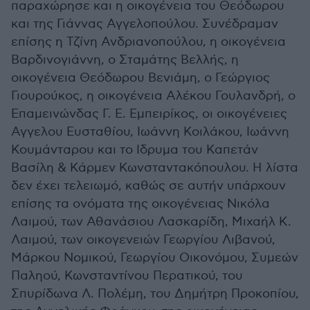
παραχώρησε και η οικογένεια του Θεόδωρου
και της Γιάννας Αγγελοπούλου. Συνέδραμαν
επίσης η Τζίνη Ανδριανοπούλου, η οικογένεια
Βαρδινογιάννη, ο Σταμάτης Βελλής, η
οικογένεια Θεόδωρου Βενιάμη, ο Γεώργιος
Γιουρούκος, η οικογένεια Αλέκου Γουλανδρή, ο
Επαμεινώνδας Γ. Ε. Εμπειρίκος, οι οικογένειες
Αγγελου Ευσταθίου, Ιωάννη Κοιλάκου, Ιωάννη
Κουμάνταρου και το Ιδρυμα του Καπετάν
Βασίλη & Κάρμεν Κωνσταντακόπουλου. Η λίστα
δεν έχει τελειωμό, καθώς σε αυτήν υπάρχουν
επίσης τα ονόματα της οικογένειας Νικόλα
Λαιμού, των Αθανάσιου Λασκαρίδη, Μιχαήλ Κ.
Λαιμού, των οικογενειών Γεωργίου Λιβανού,
Μάρκου Νομικού, Γεωργίου Οικονόμου, Συμεών
Παληού, Κωνσταντίνου Περατικού, του
Σπυρίδωνα Λ. Πολέμη, του Δημήτρη Προκοπίου,