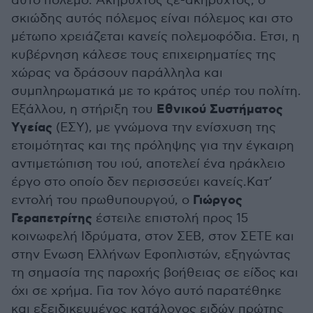
αυτό πόλεμο. Ακήρυχτος ξε-ακήρυχτος, ο
σκιώδης αυτός πόλεμος είναι πόλεμος και στο
μέτωπο χρειάζεται κανείς πολεμοφόδια. Ετσι, η
κυβέρνηση κάλεσε τους επιχειρηματίες της
χώρας να δράσουν παράλληλα και
συμπληρωματικά με το κράτος υπέρ του πολίτη.
Εθνικού Συστήματος
Εξάλλου, η στήριξη του
Υγείας
(ΕΣΥ), με γνώμονα την ενίσχυση της
ετοιμότητας και της πρόληψης για την έγκαιρη
αντιμετώπιση του ιού, αποτελεί ένα ηράκλειο
έργο στο οποίο δεν περισσεύει κανείς.Κατ’
Γιώργος
εντολή του πρωθυπουργού, ο
Γεραπετρίτης
έστειλε επιστολή προς 15
κοινωφελή Ιδρύματα, στον ΣΕΒ, στον ΣΕΤΕ και
στην Ενωση Ελλήνων Εφοπλιστών, εξηγώντας
τη σημασία της παροχής βοήθειας σε είδος και
όχι σε χρήμα. Για τον λόγο αυτό παρατέθηκε
και εξειδικευμένος κατάλογος ειδών πρώτης