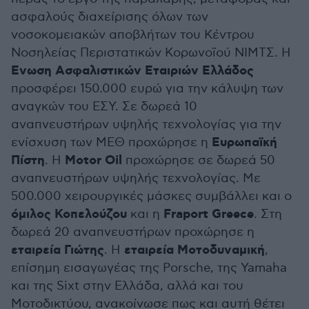
ασφαλούς διαχείρισης όλων των
νοσοκομειακών αποβλήτων του Κέντρου
Νοσηλείας Περιστατικών Κορωνοϊού ΝΙΜΤΣ. Η
Ενωση Ασφαλιστικών Εταιριών Ελλάδος
προσφέρει 150.000 ευρώ για την κάλυψη των
αναγκών του ΕΣΥ. Σε δωρεά 10
αναπνευστήρων υψηλής τεχνολογίας για την
Ευρωπαϊκή
ενίσχυση των ΜΕΘ προχώρησε η
Πίστη
Motor Oil
. H
προχώρησε σε δωρεά 50
αναπνευστήρων υψηλής τεχνολογίας. Με
500.000 χειρουργικές μάσκες συμβάλλει και ο
όμιλος Κοπελούζου
Fraport Greece
και η
. Στη
δωρεά 20 αναπνευστήρων προχώρησε η
εταιρεία Γιώτης
εταιρεία Μοτοδυναμική
. Η
,
επίσημη εισαγωγέας της Porsche, της Yamaha
και της Sixt στην Ελλάδα, αλλά και του
Μοτοδικτύου, ανακοίνωσε πως και αυτή θέτει