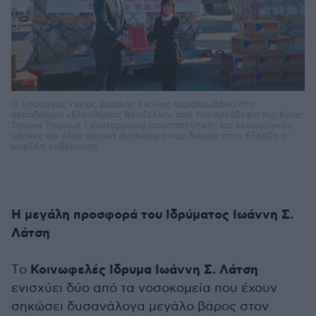
Ο υπουργός Υγείας Βασίλης Κικίλιας παραλαμβάνει στο
αεροδρόμιο «Ελευθέριος Βενιζέλος» από την πρέσβειρα της Κίνας
Τσανγκ Τσιγιουέ 1 εκατομμύριο προστατευτικές και χειρουργικές
μάσκες και άλλα ιατρικά αναλώσιμα που δώρισε στην Ελλάδα η
κινεζική κυβέρνηση
Η μεγάλη προσφορά του Ιδρύματος Ιωάννη Σ.
Λάτση
Κοινωφελές Ιδρυμα Ιωάννη Σ. Λάτση
Tο
ενισχύει δύο από τα νοσοκομεία που έχουν
σηκώσει δυσανάλογα μεγάλο βάρος στον