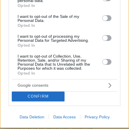
personal data.
συντονίστριας (διορισμένη από την κινεζική
grant or deny consent to Google and its third-party tags to
Opted In
use your data for below specified purposes in below Google
πρεσβεία στην Αθήνα) για την προμήθεια
consent section.
υγειονομικού υλικού από την Κίνα. Η μακρά
I want to opt-out of the Sale of my
Personal Data.
εργασιακή σχέση της με τoν όμιλο Lavinia
Opted In
Corporation / Laskaridis Shipping, όπως και η
I want to opt-out of processing my
αγάπη της για την Ελλάδα έπαιξαν καθοριστικό
Personal Data for Targeted Advertising.
Opted In
ρόλο. Η Ντέιζι, που εξακολουθεί να εργάζεται
για την εταιρεία ως ανώτερη σύμβουλος, αφού
I want to opt-out of Collection, Use,
Retention, Sale, and/or Sharing of my
διηύθυνε το ναυτιλιακό γραφείο του ομίλου
Personal Data that Is Unrelated with the
Purposes for which it was collected.
στη Σανγκάη τα τελευταία 20 χρόνια, έπαιξε
Opted In
καταλυτικό ρόλο στο να βρει και να
εξασφαλίσει το υλικό. Για τον σκοπό αυτό
Google consents
ενεργοποιήθηκαν όλοι οι τοπικοί σύνδεσμοι
CONFIRM
Lavinia
που έχει αποκτήσει η εταιρεία
Corporation / Laskaridis Shipping
και η
οικογένεια Λασκαρίδη
εδώ και 25 χρόνια,
Data Deletion
Data Access
Privacy Policy
δίνοντας στην Ελλάδα ένα τεράστιο