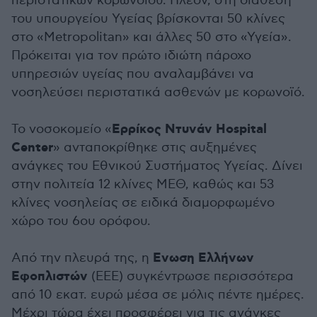
περιστατικών κορωνοϊού. Πλέον, στη διάθεση
του υπουργείου Υγείας βρίσκονται 50 κλίνες
στο «Metropolitan» και άλλες 50 στο «Υγεία».
Πρόκειται για τον πρώτο ιδιώτη πάροχο
υπηρεσιών υγείας που αναλαμβάνει να
νοσηλεύσει περιστατικά ασθενών με κορωνοϊό.
Ερρίκος Ντυνάν Hospital
Το νοσοκομείο «
Center
» ανταποκρίθηκε στις αυξημένες
ανάγκες του Εθνικού Συστήματος Υγείας. Δίνει
στην πολιτεία 12 κλίνες ΜΕΘ, καθώς και 53
κλίνες νοσηλείας σε ειδικά διαμορφωμένο
χώρο του 6ου ορόφου.
Ενωση Ελλήνων
Από την πλευρά της, η
Εφοπλιστών
(ΕΕΕ) συγκέντρωσε περισσότερα
από 10 εκατ. ευρώ μέσα σε μόλις πέντε ημέρες.
Μέχρι τώρα έχει προσφέρει για τις ανάγκες