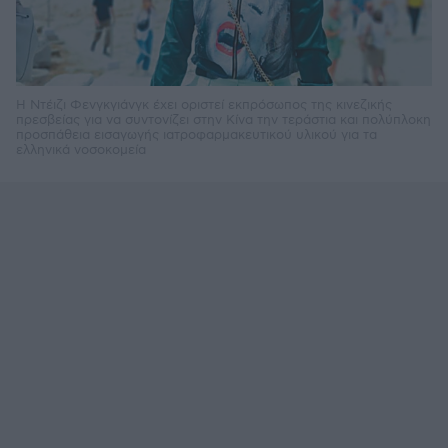
Η Ντέιζι Φενγκγιάνγκ έχει οριστεί εκπρόσωπος της κινεζικής
πρεσβείας για να συντονίζει στην Κίνα την τεράστια και πολύπλοκη
προσπάθεια εισαγωγής ιατροφαρμακευτικού υλικού για τα
ελληνικά νοσοκομεία