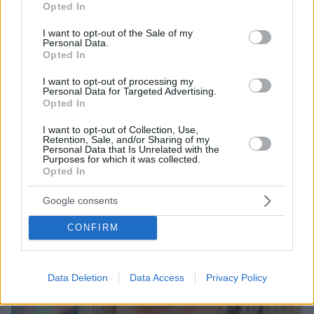
εγκλωβισμένους
Opted In
use your data for below specified purposes in below Google
consent section.
I want to opt-out of the Sale of my
Personal Data.
Opted In
I want to opt-out of processing my
Personal Data for Targeted Advertising.
Opted In
I want to opt-out of Collection, Use,
Retention, Sale, and/or Sharing of my
Personal Data that Is Unrelated with the
Purposes for which it was collected.
Opted In
Google consents
CONFIRM
Data Deletion
Data Access
Privacy Policy