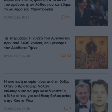
πάρω τον Γιόκιτς φέτος, θα το κάνω
του χρόνου, ήταν λάθος που κατέβηκε
το λάβαρο του Μποντίρογκα
105
10.08.2026, 18:29
Τη Υπερμάχω: Η νύχτα του Αυγούστου
πριν από 1.400 χρόνια, που γέννησε
τον Ακάθιστο Ύμνο
173
09.08.2026, 22:48
Η σκοτεινή ιστορία πίσω από τη δόξα:
Όταν ο Κρίστοφερ Νόλαν
εκλιπαρούσε να μην καταδικαστεί ο
αδελφός του για υπόθεση δολοφονίας
στην Κόστα Ρίκα
3
10.08.2026, 20:48