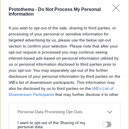
Protothema -
Do Not Process My Personal
Information
If you wish to opt-out of the sale, sharing to third parties, or
processing of your personal or sensitive information for
targeted advertising by us, please use the below opt-out
section to confirm your selection. Please note that after your
opt-out request is processed you may continue seeing
interest-based ads based on personal information utilized by
us or personal information disclosed to third parties prior to
your opt-out. You may separately opt-out of the further
disclosure of your personal information by third parties on the
IAB’s list of downstream participants. This information may
also be disclosed by us to third parties on the
IAB’s List of
Downstream Participants
that may further disclose it to other
third parties.
Loaded
:
100.00%
10.08.2026, 21:38
Please note that this website/app uses one or more Google
Personal Data Processing Opt Outs
«Εθνική καταστροφή»: Η Κολομβία κηρύχθηκε σε
services and may gather and store information including but
κατάσταση έκτακτης ανάγκης μετά τον σεισμό
not limited to your visit or usage behaviour. You may click to
I want to opt-out of the Sharing of my
των 7,4 Ρίχτερ, πάνω από 110 νεκροί, έρευνες για
personal data.
grant or deny consent to Google and its third-party tags to