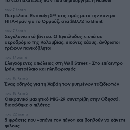
Το νέο πολυτελές SUV που δημιούργησε η Huawei
πριν 7 λεπτά
Πετρέλαιο: Εκτίναξη 5% στις τιμές μετά την κόντρα
ΗΠΑ–Ιράν για το Ορμούζ, στα $87,72 το Brent
πριν 7 λεπτά
Συγκλονιστικό βίντεο: Ο Εγκέλαδος χτυπά σε
αεροδρόμιο της Κολομβίας, εικόνες χάους, άνθρωποι
τρέχουν πανικόβλητοι
πριν 17 λεπτά
Ελεγχόμενες απώλειες στη Wall Street - Στο επίκεντρο
Ιράν, πετρέλαιο και πληθωρισμός
πριν 18 λεπτά
Ένας οδηγός για τη Χαβάη των μυημένων ταξιδιωτών
πριν 18 λεπτά
Oυκρανικό μαχητικό MiG-29 συνετρίβη στην Οδησσό,
διασώθηκε ο πιλότος
πριν 22 λεπτά
5 φράσεις που «σπάνε τον πάγο» και βοηθούν να κάνετε
φίλους