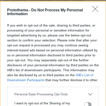
Πινδάρου 112, 09:00-15:00
Protothema -
Do Not Process My Personal
Information
51. Βοιωτία, Παλαιό Δημαρχείο Λιβαδειάς,
Καραγιαννοπούλου 1, 08:30-13:45
If you wish to opt-out of the sale, sharing to third parties, or
processing of your personal or sensitive information for
targeted advertising by us, please use the below opt-out
52. Γρεβενά, Εξεταστήριο Θ. Ζιάκα 23, 08:30-
section to confirm your selection. Please note that after your
15:00
opt-out request is processed you may continue seeing
interest-based ads based on personal information utilized by
53. Δράμα, Πρώην Δημαρχείο, Έναντι Πλατεία
us or personal information disclosed to third parties prior to
your opt-out. You may separately opt-out of the further
Ελευθερίας, 08:00 - 14:30
disclosure of your personal information by third parties on the
IAB’s list of downstream participants. This information may
54. Δράμα, Προσοτσάνη, Κοινότητα
also be disclosed by us to third parties on the
IAB’s List of
Προσοτσάνης, 09:00-13:00
Downstream Participants
that may further disclose it to other
third parties.
55. Έβρος, Φουαγιέ Δημοτικό Θέατρο
Please note that this website/app uses one or more Google
Personal Data Processing Opt Outs
Αλεξανδρούπολης, Λ. Δημοκρατίας 306, 08:30-
services and may gather and store information including but
not limited to your visit or usage behaviour. You may click to
I want to opt-out of the Sharing of my
15:30