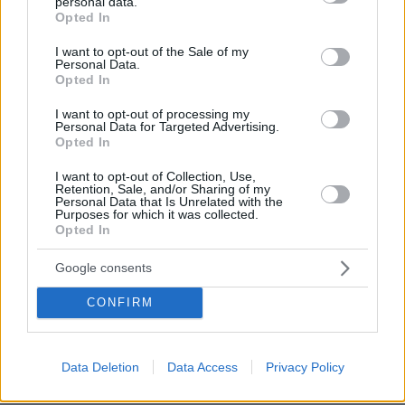
personal data.
grant or deny consent to Google and its third-party tags to
Opted In
use your data for below specified purposes in below Google
56. Έβρος, Παλιό Νοσοκομείο, Δήμητρας 19,
consent section.
I want to opt-out of the Sale of my
09:00 -15:00
Personal Data.
Opted In
57. Έβρος, Κ.Υ. Ορεστιάδας, Ευρυπίδου
I want to opt-out of processing my
Personal Data for Targeted Advertising.
Ζιγκμπουργκ 10, 08:30 -16.00
Opted In
I want to opt-out of Collection, Use,
58. Έβρος, Πλατεία Δασίου Ορεστιάδας, 11:00
Retention, Sale, and/or Sharing of my
Personal Data that Is Unrelated with the
-13.00
Purposes for which it was collected.
Opted In
59. Έβρος, Λιμάνι Καμαριώτισσας, Σαμοθράκη,
Google consents
08:00-15:00
CONFIRM
60. Εύβοια, Χαλκίδα, 4ο Καπη Χαλκίδας, 7ου
Συντάγματος Πεζικού 20, Περιοχή Πειραϊκη
Data Deletion
Data Access
Privacy Policy
Πατραϊκή, όπισθεν 4ου Λυκείου, 09:00 - 15:00