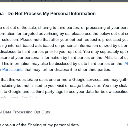
 πανδημίας.
ma -
Do Not Process My Personal Information
έγινε διάσημο...
to opt-out of the sale, sharing to third parties, or processing of your per
formation for targeted advertising by us, please use the below opt-out s
r selection. Please note that after your opt-out request is processed y
 λέγεται στα γερμανικά ο κορωνοϊός,
Κόβιντ 
eing interest-based ads based on personal information utilized by us or
disclosed to third parties prior to your opt-out. You may separately opt-
ν πριν από την πανδημία ονόματα εταιρειών,
losure of your personal information by third parties on the IAB’s list of
οϊόντων. Ο όμιλος ζυθοποιίας Anheuser Busc
. This information may also be disclosed by us to third parties on the
IA
Participants
that may further disclose it to other third parties.
λόγο για άλμα στις πωλήσεις της
μπύρας
a».
Σε τι ακριβώς οφείλεται πάντως δεν
 that this website/app uses one or more Google services and may gath
including but not limited to your visit or usage behaviour. You may click 
ουν με βεβαιότητα οι εκπρόσωποι της
 to Google and its third-party tags to use your data for below specifi
ogle consent section.
σία «Corona»
(στα λατινικά σημαίνει κορώνα 
l Data Processing Opt Outs
ίστηκαν αυτοκίνητα και επιτραπέζια παιχνίδια
o opt-out of the Sharing of my personal data.
κλοφορήσει στην αγορά, ενώ έτσι ονομάζοντα