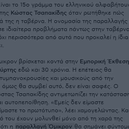
Είναι το 15ο γράμμα του ελληνικού αλφαβήτου
ήτης
Κώστας Τσαπακίδης
όταν ρωτήθηκε πώς
ά της η ταβέρνα. Η ονομασία της παραλλαγής
ε ιδιαίτερα προβλήματα πάντως στην ταβέρνα
όχι περισσότερα από αυτά που προκαλεί η ίδια
ι.
ικρον βρίσκεται κοντά στην
Εμπορική Έκθεσ
ύρτης
εδώ και 30 χρόνια. Η επέτειος θα
 τυμπανοκρουσίες και μουσικούς από την
 όμως θα συμβεί αυτό, δεν είναι σαφές. Ο
ώστας Τσαπακίδης αντιμετωπίζει την κατάστασ
αι αυτοπεποίθηση. «Εμείς δεν είμαστε
ίμαστε το πρωτότυπο», λέει χαμογελώντας. Κα
ιό του έχουν μολυνθεί μόνο από τη χαρά της
 ότι η
παραλλαγή Όμικρον
θα σημάνει σύντομ