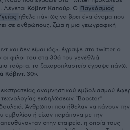
ς Ινδού που έγραφε στο Twitter προκάλεσε
. Λέγεται
Κόβιντ Καπούρ
. Ο
Παγκόσμιος
Υγείας
ήθελε πάντως να βρει ένα όνομα που
ει σε ανθρώπους, ζώα ή μια γεωγραφική
ντ και δεν είμαι ιός», έγραψε στο twitter ο
 οι φίλοι του στα 30ά του γενέθλιά
μια τούρτα, το ζαχαροπλαστείο έγραψε πάνω:
ά Κόβιντ, 30».
 εκστρατείας αναμνηστικού εμβολιασμού έφε
α τεχνολογίας εκδηλώσεων "Booster"
δουλειά. Άνθρωποι που ήθελαν να κάνουν την
ου εμβολίου ή είχαν παράπονα με την
απευθύνονταν στην εταιρεία, η οποία τους