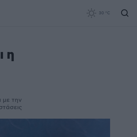
30
°C
ι η
 με την
στάσεις