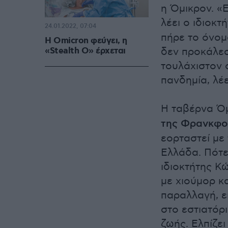
η Όμικρον. «
λέει ο ιδιοκτ
24.01.2022, 07:04
πήρε το όνομ
Η Omicron φεύγει, η
«Stealth O» έρχεται
δεν προκάλεσ
τουλάχιστον 
πανδημία, λέε
Η ταβέρνα Όμ
της Φρανκφο
εορταστεί με
Ελλάδα. Πότε
ιδιοκτήτης Κ
με χιούμορ κ
παραλλαγή, ε
στο εστιατόρ
ζωής. Ελπίζει