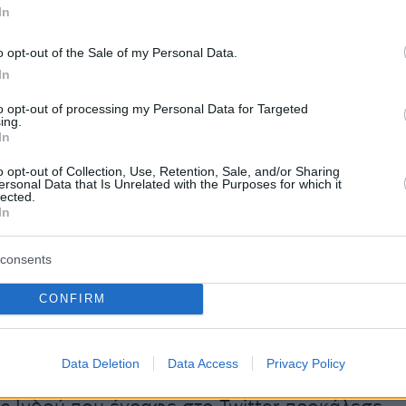
In
ρη και άνθρωποι.
o opt-out of the Sale of my Personal Data.
ona»
γνώρισε μια πραγματική έκρηξη με
In
selfie στην πόλη Ομπερούρσελ. Ο ιός το έκαν
to opt-out of processing my Personal Data for Targeted
ing.
αναφέρει η Μαργκερίτα Φράνσεσετ, η οποία
In
 καφέ με τον άντρα της. Πολλοί έψαχναν
o opt-out of Collection, Use, Retention, Sale, and/or Sharing
στο διαδίκτυο και έτυχε να βρίσκουν έτσι το
ersonal Data that Is Unrelated with the Purposes for which it
lected.
ό τους. Άνθρωποι στέκονταν στο δρόμο ή στα
In
ους και φωτογραφίζονταν μπροστά από την
 καφέ έχει το όνομά του από το 1994.
consents
το δρόμο που μεγάλωσε ο άντρας της.
CONFIRM
παρεξηγήσεις
Data Deletion
Data Access
Privacy Policy