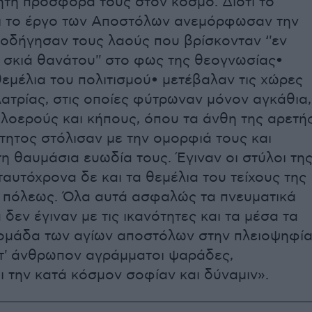
ητη προσφορά τους στον κόσμο. Διότι το
ι το έργο των Αποστόλων ανεμόρφωσαν την
 οδήγησαν τους λαούς που βρίσκονταν ‘'εν
 σκιά θανάτου'' στο φως της θεογνωσίας•
εμέλια του πολιτισμού• μετέβαλαν τις χώρες
ατρίας, στις οποίες φύτρωναν μόνον αγκάθια,
λοερούς και κήπους, όπου τα άνθη της αρετή
ότητος στόλισαν με την ομορφιά τους και
η θαυμάσια ευωδία τους. Έγιναν οι στύλοι τη
ταυτόχρονα δε και τα θεμέλια του τείχους της
 πόλεως. Όλα αυτά ασφαλώς τα πνευματικά
 δεν έγιναν με τις ικανότητες και τα μέσα τα
 ομάδα των αγίων αποστόλων στην πλειοψηφί
ατ' άνθρωπον αγράμματοι ψαράδες,
 την κατά κόσμον σοφίαν και δύναμιν».