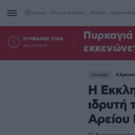
Games
Όλες οι Ειδήσεις
Ελλάδα
Πρωτοσέλι
Πυρκαγιά 
ΣΥΜΒΑΙΝΕΙ ΤΩΡΑ
εκκενώνετ
πριν 17 λεπτά
Αρχιεπ
ΕΛΛΑΔΑ
Η Εκκλη
ιδρυτή 
Αρείου