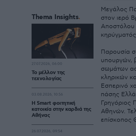
Μεγάλος Πα
Thema Insights
στον ιερό Β
Αποστόλου 
κηρύγματός
Παρουσία σ
υπουργών, 
27.07.2026, 06:00
σωμάτων ασ
Το μέλλον της
κληρικών κ
τεχνολογίας
Εσπερινό χ
πάσης Ελλά
03.08.2026, 10:56
Γρηγόριος 
Η Smart φοιτητική
κατοικία στην καρδιά της
Αθηνών. Τε
Αθήνας
επίσκοπος 
26.07.2026, 09:54