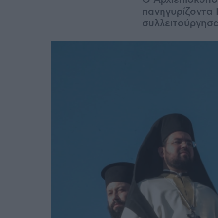
Ο Αρχιεπίσκοπο
πανηγυρίζοντα 
συλλειτούργησα