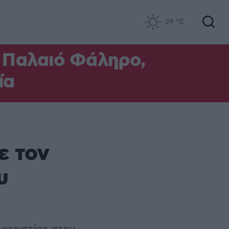
29
°C
ο Παλαιό Φάληρο,
ία
ε τον
υ