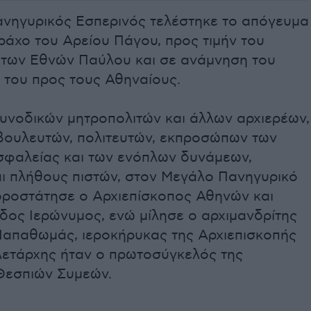
νηγυρικός Εσπερινός τελέστηκε το απόγευμα
ράχο του Αρείου Πάγου, προς τιμήν του
των Εθνών Παύλου και σε ανάμνηση του
 του προς τους Αθηναίους.
υνοδικών μητροπολιτών και άλλων αρχιερέων,
βουλευτών, πολιτευτών, εκπροσώπων των
φαλείας και των ενόπλων δυνάμεων,
αι πλήθους πιστών, στον Μεγάλο Πανηγυρικό
οροστάτησε ο Αρχιεπίσκοπος Αθηνών και
δος Ιερώνυμος, ενώ μίλησε ο αρχιμανδρίτης
Παπαθωμάς, ιεροκήρυκας της Αρχιεπισκοπής
λετάρχης ήταν ο πρωτοσύγκελός της
Θεσπιών Συμεών.