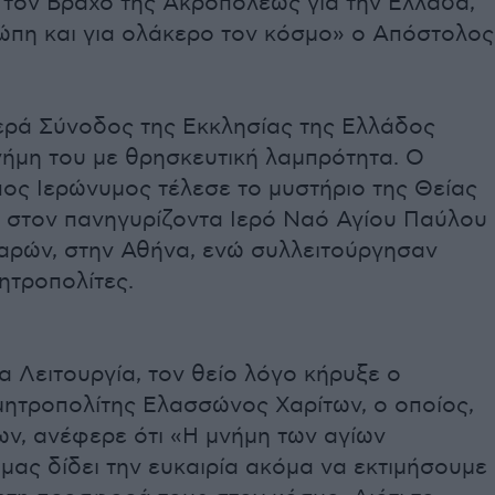
 τον Βράχο της Ακροπόλεως για την Ελλάδα,
ρώπη και για ολάκερο τον κόσμο» ο Απόστολος
Ιερά Σύνοδος της Εκκλησίας της Ελλάδος
νήμη του με θρησκευτική λαμπρότητα. Ο
ος Ιερώνυμος τέλεσε το μυστήριο της Θείας
ς στον πανηγυρίζοντα Ιερό Ναό Αγίου Παύλου
αρών, στην Αθήνα, ενώ συλλειτούργησαν
ητροπολίτες.
α Λειτουργία, τον θείο λόγο κήρυξε ο
μητροπολίτης Ελασσώνος Χαρίτων, ο οποίος,
ων, ανέφερε ότι «Η μνήμη των αγίων
ας δίδει την ευκαιρία ακόμα να εκτιμήσουμε