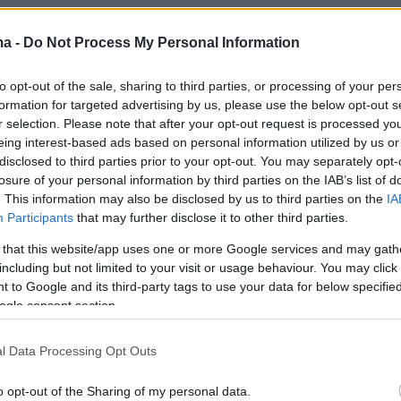
ma -
Do Not Process My Personal Information
, ο π. Γρηγόριος αναφέρθηκε στην προσφορά
όγο του Αποστόλου Παύλου προς τους
to opt-out of the sale, sharing to third parties, or processing of your per
 αλλά και στην απογοήτευση που αισθάνθηκε
formation for targeted advertising by us, please use the below opt-out s
r selection. Please note that after your opt-out request is processed y
ιφρόνηση που δέχτηκε. Επιπλέον, μίλησε για
eing interest-based ads based on personal information utilized by us or
λές του Αποστόλου Παύλου προς τους
disclosed to third parties prior to your opt-out. You may separately opt-
ε τις οποίες αγκάλιαζε τον ευρύτερο
losure of your personal information by third parties on the IAB’s list of
. This information may also be disclosed by us to third parties on the
IA
ώρο.
Participants
that may further disclose it to other third parties.
 that this website/app uses one or more Google services and may gath
Απόστολος Παύλος να έφυγε τότε
including but not limited to your visit or usage behaviour. You may click 
ένος από ετούτον εδώ τον Βράχο της
 to Google and its third-party tags to use your data for below specifi
 αλλά η παρουσία όλων μας σήμερα εδώ,
ogle consent section.
τόν τον ίδιο Βράχο, στον οποίο στάθηκε
ο ίδιος πριν από 2.000 χρόνια, φανερώνει ότι 
l Data Processing Opt Outs
αι η αναστάσιμη μαρτυρία του δεν πήγαν
o opt-out of the Sharing of my personal data.