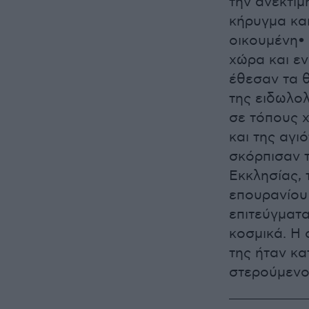
την ανεκτίμ
κήρυγμα κα
οικουμένη•
χώρα και εν
έθεσαν τα θ
της ειδωλολ
σε τόπους χ
και της αγι
σκόρπισαν τ
Εκκλησίας, 
επουρανίου
επιτεύγματα
κοσμικά. Η
της ήταν κ
στερούμενοι