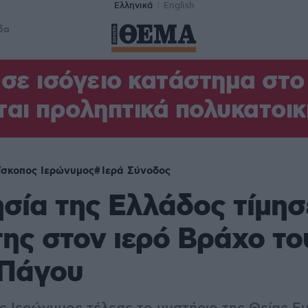
Ελληνικά
English
δα
σε ισόγειο κατάστημα στ
αι προληπτικά πολυκατοικ
ίσκοπος Ιερώνυμος
Ιερά Σύνοδος
σία της Ελλάδος τίμησ
της στον ιερό Βράχο το
 Πάγου