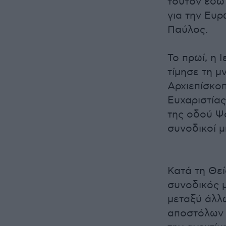
τούτον εδώ
για την Ευ
Παύλος.
Το πρωί, η 
τίμησε τη μ
Αρχιεπίσκοπ
Ευχαριστία
της οδού Ψ
συνοδικοί μ
Κατά τη Θεί
συνοδικός 
μεταξύ άλλ
αποστόλων μ