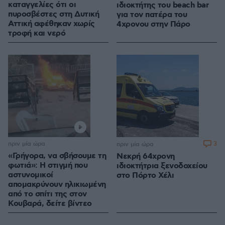
καταγγελίες ότι οι
ιδιοκτήτης του beach bar
πυροσβέστες στη Δυτική
για τον πατέρα του
Αττική αφέθηκαν χωρίς
4χρονου στην Πάρο
τροφή και νερό
πριν μία ώρα
3
πριν μία ώρα
«Γρήγορα, να σβήσουμε τη
Νεκρή 64χρονη
φωτιά»: Η στιγμή που
ιδιοκτήτρια ξενοδοχείου
αστυνομικοί
στο Πόρτο Χέλι
απομακρύνουν ηλικιωμένη
από το σπίτι της στον
Κουβαρά, δείτε βίντεο