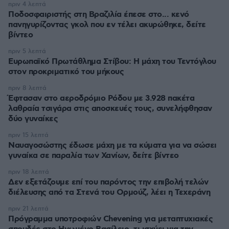
πριν 4 λεπτά
Ποδοσφαιριστής στη Βραζιλία έπεσε στο... κενό
πανηγυρίζοντας γκολ που εν τέλει ακυρώθηκε, δείτε
βίντεο
πριν 5 λεπτά
Ευρωπαϊκό Πρωτάθλημα Στίβου: Η μάχη του Τεντόγλου
στον προκριματικό του μήκους
πριν 8 λεπτά
Έφτασαν στο αεροδρόμιο Ρόδου με 3.928 πακέτα
λαθραία τσιγάρα στις αποσκευές τους, συνελήφθησαν
δύο γυναίκες
πριν 15 λεπτά
Ναυαγοσώστης έδωσε μάχη με τα κύματα για να σώσει
γυναίκα σε παραλία των Χανίων, δείτε βίντεο
πριν 18 λεπτά
Δεν εξετάζουμε επί του παρόντος την επιβολή τελών
διέλευσης από τα Στενά του Ορμούζ, λέει η Τεχεράνη
πριν 21 λεπτά
Πρόγραμμα υποτροφιών Chevening για μεταπτυχιακές