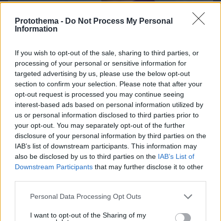
Protothema -
Do Not Process My Personal
Information
If you wish to opt-out of the sale, sharing to third parties, or
processing of your personal or sensitive information for
targeted advertising by us, please use the below opt-out
10.08.2026, 12:01
section to confirm your selection. Please note that after your
Μια βιοτεχνολόγος έχασε 10 κιλά χωρίς να
opt-out request is processed you may continue seeing
στερηθεί το αγαπημένο της φαγητό – Οι 8
interest-based ads based on personal information utilized by
συνήθειες που έκαναν τη διαφορά
us or personal information disclosed to third parties prior to
your opt-out. You may separately opt-out of the further
disclosure of your personal information by third parties on the
IAB’s list of downstream participants. This information may
also be disclosed by us to third parties on the
IAB’s List of
Downstream Participants
that may further disclose it to other
third parties.
Please note that this website/app uses one or more Google
Personal Data Processing Opt Outs
services and may gather and store information including but
not limited to your visit or usage behaviour. You may click to
I want to opt-out of the Sharing of my