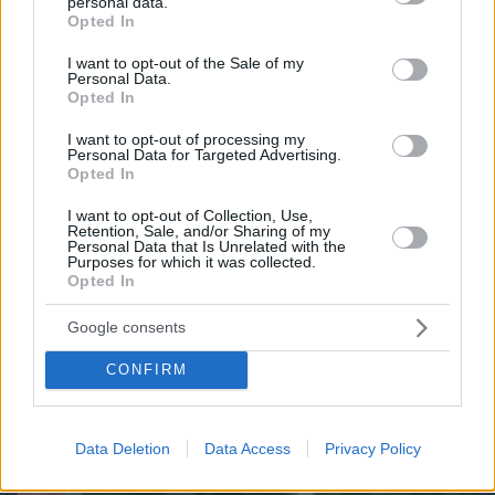
personal data.
grant or deny consent to Google and its third-party tags to
Opted In
use your data for below specified purposes in below Google
consent section.
I want to opt-out of the Sale of my
Personal Data.
Opted In
I want to opt-out of processing my
Personal Data for Targeted Advertising.
Opted In
I want to opt-out of Collection, Use,
Retention, Sale, and/or Sharing of my
Personal Data that Is Unrelated with the
Purposes for which it was collected.
Opted In
10.08.2026, 09:10
Στο σφυρί η άγνωστη συλλογή πανάκριβων
Google consents
αυτοκινήτων του Γιώργου Τράγκα
CONFIRM
Data Deletion
Data Access
Privacy Policy