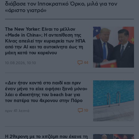
διάβασε τον Ιπποκρατικό Όρκο, μιλά για τον
«άριστο γιατρό»
The New Yorker: Είναι το μέλλον
«Made in China»; Η αντεπίθεση της
Κίνας απειλεί την κυριαρχία των ΗΠΑ
από την ΑΙ και τα αυτοκίνητα έως τη
μάχη κατά του καρκίνου
44
10.08.2026, 10:10
«Δεν ήταν κοντά στο παιδί και πριν
έναν μήνα το είχε αφήσει ξανά μόνο»
λέει ο ιδιοκτήτης του beach bar για
τον πατέρα του 4χρονου στην Πάρο
10
πριν 41 λεπτά
Η 29χρονη με το χιτζάμπ που έκανε τη