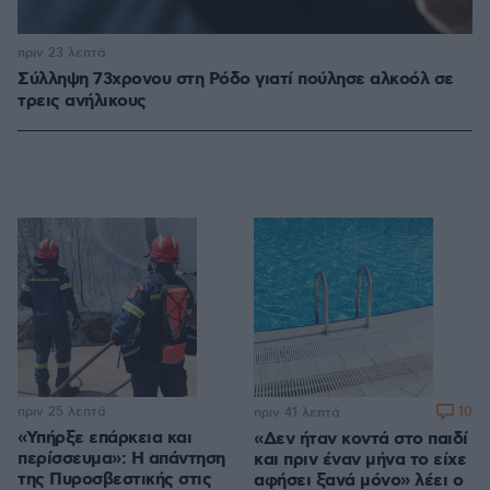
πριν 23 λεπτά
Σύλληψη 73χρονου στη Ρόδο γιατί πούλησε αλκοόλ σε
τρεις ανήλικους
πριν 25 λεπτά
10
πριν 41 λεπτά
«Υπήρξε επάρκεια και
«Δεν ήταν κοντά στο παιδί
περίσσευμα»: Η απάντηση
και πριν έναν μήνα το είχε
της Πυροσβεστικής στις
αφήσει ξανά μόνο» λέει ο