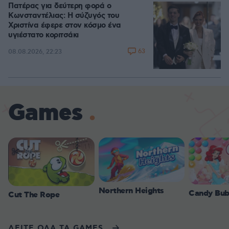
Πατέρας για δεύτερη φορά ο
Κωνσταντέλιας: Η σύζυγός του
Χριστίνα έφερε στον κόσμο ένα
υγιέστατο κοριτσάκι
63
08.08.2026, 22:23
Games
Northern Heights
Candy Bub
Cut The Rope
ΔΕΙΤΕ ΟΛΑ ΤΑ GAMES