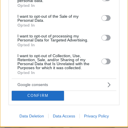
personal data.
grant or deny consent to Google and its third-party tags to
Opted In
use your data for below specified purposes in below Google
consent section.
I want to opt-out of the Sale of my
Personal Data.
Opted In
I want to opt-out of processing my
Personal Data for Targeted Advertising.
Opted In
I want to opt-out of Collection, Use,
Retention, Sale, and/or Sharing of my
08.08.2026, 18:08
Personal Data that Is Unrelated with the
Purposes for which it was collected.
Μυστήριο 3.500 ετών στη Σαντορίνη: Ο 15χρονος
Opted In
που δεν πρόλαβε να ξεφύγει από το τσουνάμι
μπορεί ν' αλλάξει τη χρονολογία της μεγάλης
Google consents
έκρηξης
CONFIRM
Data Deletion
Data Access
Privacy Policy