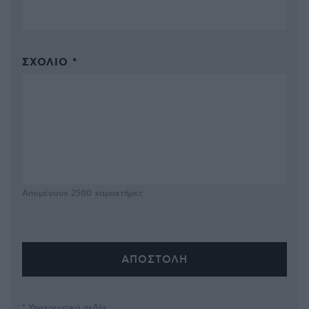
ΣΧΌΛΙΟ *
Απομένουν
2500
χαρακτήρες
* Υποχρεωτικά πεδία