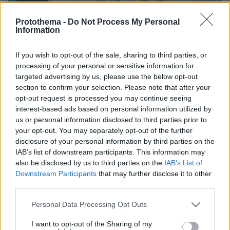
Protothema -
Do Not Process My Personal
Information
08.08.2026, 21:43
If you wish to opt-out of the sale, sharing to third parties, or
Χόρχε Μέσι: Ο εργάτης από το Ροσάριο που πήρε
processing of your personal or sensitive information for
τον 13χρονο Λιονέλ από το χέρι και άλλαξε την
targeted advertising by us, please use the below opt-out
ιστορία του ποδοσφαίρου με μια υπογραφή σε...
section to confirm your selection. Please note that after your
χαρτοπετσέτα
opt-out request is processed you may continue seeing
interest-based ads based on personal information utilized by
us or personal information disclosed to third parties prior to
your opt-out. You may separately opt-out of the further
disclosure of your personal information by third parties on the
IAB’s list of downstream participants. This information may
also be disclosed by us to third parties on the
IAB’s List of
Downstream Participants
that may further disclose it to other
third parties.
Please note that this website/app uses one or more Google
Personal Data Processing Opt Outs
services and may gather and store information including but
not limited to your visit or usage behaviour. You may click to
I want to opt-out of the Sharing of my