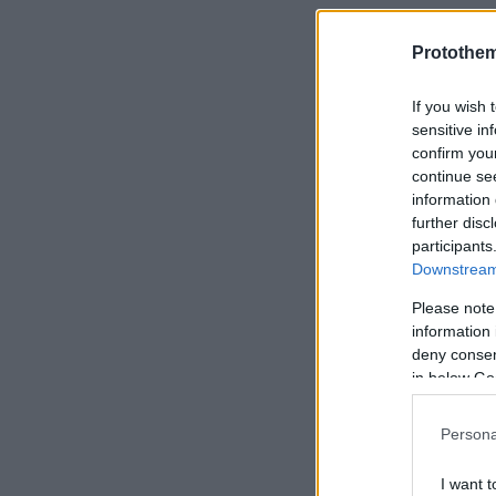
Protothe
If you wish 
sensitive in
confirm you
continue se
information 
further disc
participants
Downstream 
Please note
information 
deny consent
in below Go
Persona
I want t
Ακολουθήστε 