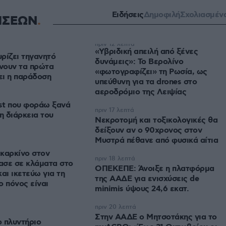
Ειδήσεις
Δημοφιλή
Σχολιασμέν
ΗΣΕΩΝ
πριν 12 λεπτά
«Υβριδική απειλή από ξένες
ρίζει τηγανητό
δυνάμεις»: Το Βερολίνο
ίνουν τα πρώτα
«φωτογραφίζει» τη Ρωσία, ως
έει η παράδοση
υπεύθυνη για τα drones στο
αεροδρόμιο της Λειψίας
ist που φοράω ξανά
πριν 17 λεπτά
η διάρκεια του
Νεκροτομή και τοξικολογικές θα
δείξουν αν ο 90χρονος στον
Μυστρά πέθανε από φυσικά αίτια
καρκίνο στον
πριν 18 λεπτά
ασε σε κλάματα στο
ΟΠΕΚΕΠΕ: Άνοιξε η πλατφόρμα
αι ικετεύω για τη
της ΑΑΔΕ για ενισχύσεις de
ο πόνος είναι
minimis ύψους 24,6 εκατ.
πριν 20 λεπτά
Στην ΑΑΔΕ ο Μητσοτάκης για το
ο πλυντήριο