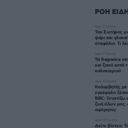
ΡΟΗ ΕΙΔ
πριν 7 λεπτά
Του Σωτήρος μυ
ψάρι και γλυκα
σταφύλια. Τι λ
πριν 7 λεπτά
Τα fragrance m
και ξανά κατά τ
καλοκαιριού
πριν 8 λεπτά
Κολυμβητής με 
εγκέφαλο ξέσπ
BBC: Γονατίζω κ
ζωή όλων μας, 
αφόρητος
πριν 10 λεπτά
Δείτε βίντεο: Τ