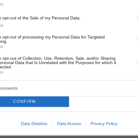
εις
In
Ειδήσεις
o opt-out of the Sale of my Personal Data.
 τελευταίες
από την Ελλάδα και τον Κόσμο, τη
Protothema.gr
μβαίνουν, στο
In
to opt-out of processing my Personal Data for Targeted
ΙΑ
ing.
ΠΡΟΣΘΗΚΗ ΣΧΟΛΙΟΥ
In
o opt-out of Collection, Use, Retention, Sale, and/or Sharing
ersonal Data that Is Unrelated with the Purposes for which it
lected.
In
ΣΘΗΚΗ ΣΧΟΛΙΟΥ
consents
 *
EMAIL
CONFIRM
Data Deletion
Data Access
Privacy Policy
 *