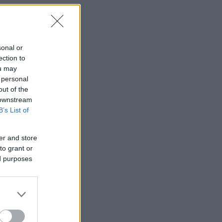
sonal or
ection to
ou may
 personal
out of the
 downstream
B’s List of
er and store
to grant or
ed purposes