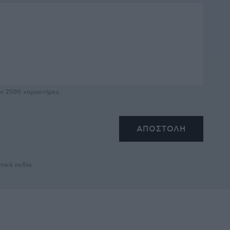
υν
2500
χαρακτήρες
τικά πεδία