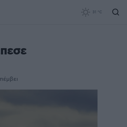
31
°C
έπεσε
επέμβει