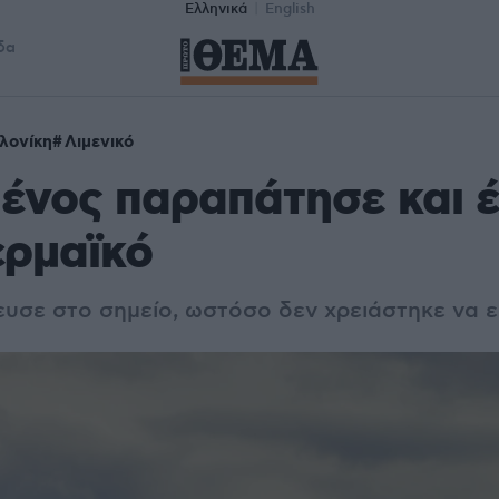
Ελληνικά
English
δα
λονίκη
Λιμενικό
ένος παραπάτησε και 
ερμαϊκό
πευσε στο σημείο, ωστόσο δεν χρειάστηκε να 