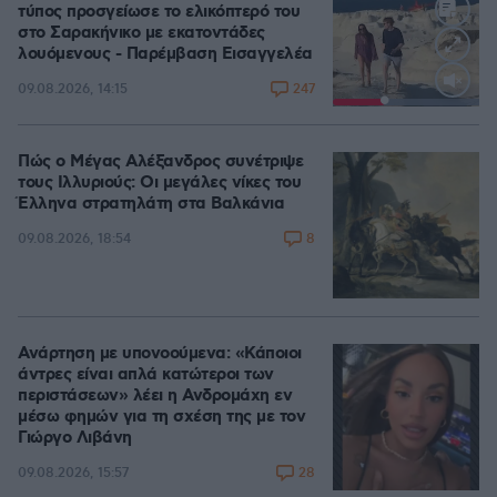
τύπος προσγείωσε το ελικόπτερό του
στο Σαρακήνικο με εκατοντάδες
λουόμενους - Παρέμβαση Εισαγγελέα
247
09.08.2026, 14:15
Loaded
:
100.00%
Πώς ο Μέγας Αλέξανδρος συνέτριψε
τους Ιλλυριούς: Οι μεγάλες νίκες του
Έλληνα στρατηλάτη στα Βαλκάνια
8
09.08.2026, 18:54
Ανάρτηση με υπονοούμενα: «Κάποιοι
άντρες είναι απλά κατώτεροι των
περιστάσεων» λέει η Ανδρομάχη εν
μέσω φημών για τη σχέση της με τον
Γιώργο Λιβάνη
28
09.08.2026, 15:57