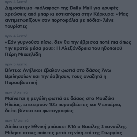
πριν 4 λεπτά
Δημοσίευμα-«κόλαφος» της Daily Mail για κρυφές
χρεώσεις από μπαρ κι εστιατόρια στην Κέρκυρα: «Μας
αντιμετωπίζουν σαν πορτοφόλια με πόδια» λένε
τουρίστες
πριν 4 λεπτά
«Εάν γυρνούσα πίσω, δεν θα την έβρισκα ποτέ πια όπως
την κρατώ μέσα μου»: Η Αλεξάνδρεια του ηθοποιού
Πέρη Μιχαηλίδη
πριν 5 λεπτά
Βίντεο: Ανήλικοι έβαλαν φωτιά στο δάσος Άνω
Βριλησσίων και την έσβησαν, τους αναζητά η
Πυροσβεστική
πριν 8 λεπτά
Μαίνεται η μεγάλη φωτιά σε δάσος στο Μουζάκι
Ηλείας, επιχειρούν 105 πυροσβέστες και 9 εναέρια,
δείτε βίντεο και φωτογραφίες
πριν 17 λεπτά
Δίπλα στην Εθνική μπάσκετ Κ16 ο Βασίλης Σπανούλης:
Μίλησε στους παίκτες μετά τη νίκη επί της Γεωργίας