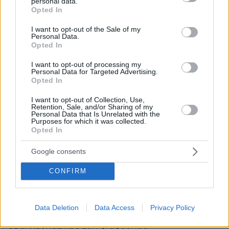
personal data.
υπευθύνων για τις οικονομικές διαφορές με
grant or deny consent to Google and its third-party tags to
Opted In
use your data for below specified purposes in below Google
την αδερφή του, Βάσω.
consent section.
I want to opt-out of the Sale of my
Personal Data.
Όλα εδώ πληρώνονται
«
»,
ανέφερε τότε ο
Opted In
τραγουδιστής στην δήλωσή του και σημείωνε:
I want to opt-out of processing my
«η ζημιά μέσα μου είναι το λάβωμα της
Personal Data for Targeted Advertising.
Opted In
εμπιστοσύνης στους ανθρώπους που τους
θεωρούσα δικούς μου».
I want to opt-out of Collection, Use,
Retention, Sale, and/or Sharing of my
Personal Data that Is Unrelated with the
Purposes for which it was collected.
Η αρχή της διαμάχης
Opted In
Η διαμάχη ανάμεσα στα αδέρφια
διέρρευσε
Google consents
στα media τον Μάιο του 2024 και ο δικηγόρος
CONFIRM
του Γιώργου Μαζωνάκη είχε κάνει λόγο για
«μείζονα αντιδικία» με την αδερφή του, η οποία
δεν κατονομαζόταν, για «τη διασφάλιση της
Data Deletion
Data Access
Privacy Policy
περιουσιακής του κατάστασης και της