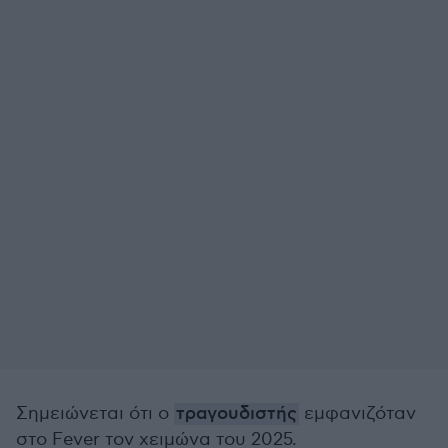
Σημειώνεται ότι ο
τραγουδιστής
εμφανιζόταν
στο Fever τον χειμώνα του 2025.