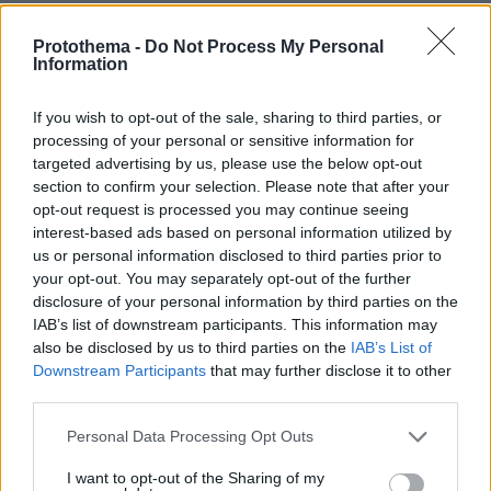
καλά. Έγινε κάτι; Με τι να ξενερώσω; Αυτό
ήταν λίγο και έδωσα πολλή σημασία. Πρέπει να
Protothema -
Do Not Process My Personal
Information
σέβονται τους υπόλοιπους ανθρώπους, όχι
τίποτα άλλο. Μεγάλη η κουβέντα η στενοχώρια.
If you wish to opt-out of the sale, sharing to third parties, or
Έχω περάσει τόση στενοχώρια που αυτό ήταν
processing of your personal or sensitive information for
το λιγότερο».
targeted advertising by us, please use the below opt-out
section to confirm your selection. Please note that after your
opt-out request is processed you may continue seeing
Η διαμάχη με την αδερφή του Βάσω
interest-based ads based on personal information utilized by
us or personal information disclosed to third parties prior to
Υπενθυμίζεται πως τον Οκτώβριο του 2024 ο
your opt-out. You may separately opt-out of the further
Γιώργος Μαζωνάκης είχε καταθέσει
δύο
disclosure of your personal information by third parties on the
IAB’s list of downstream participants. This information may
αγωγές στην αδερφή του, εξαιτίας της
also be disclosed by us to third parties on the
IAB’s List of
διαμάχης που είχε ξεσπάσει μεταξύ τους.
Downstream Participants
that may further disclose it to other
Σύμφωνα με τον δικηγόρο του τραγουδιστή, η
third parties.
δήλωση του Γιώργου Μαζωνάκη έγινε μετά την
Please note that this website/app uses one or more Google
Personal Data Processing Opt Outs
κατάθεση στο Πρωτοδικείο Αθηνών των δύο
services and may gather and store information including but
αγωγών λογοδοσίας έναντι όλων των
not limited to your visit or usage behaviour. You may click to
I want to opt-out of the Sharing of my